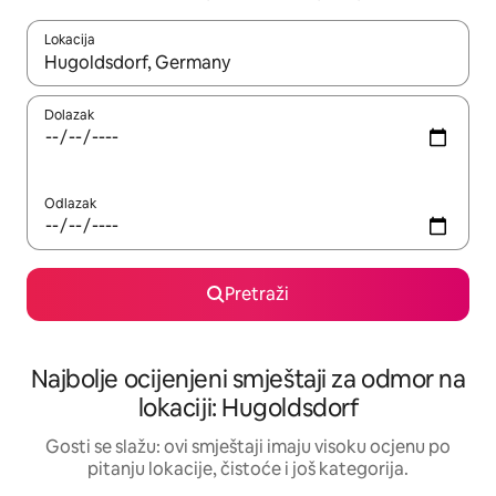
Lokacija
Kad rezultati budu dostupni, krećite se gore i dolje pomoću strel
Dolazak
Odlazak
Pretraži
Najbolje ocijenjeni smještaji za odmor na
lokaciji: Hugoldsdorf
Gosti se slažu: ovi smještaji imaju visoku ocjenu po
pitanju lokacije, čistoće i još kategorija.