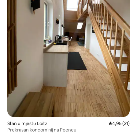
Stan u mjestu Loitz
Prosječna ocje
4,95 (21)
Prekrasan kondominij na Peeneu