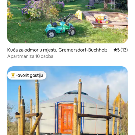
Kuća za odmor u mjestu Gremersdorf-Buchholz
Prosječna 
5 (13)
Apartman za 10 osoba
Favorit gostiju
Glavni favorit gostiju