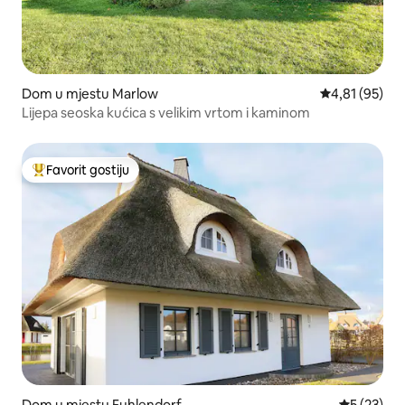
Dom u mjestu Marlow
Prosječna ocje
4,81 (95)
Lijepa seoska kućica s velikim vrtom i kaminom
Favorit gostiju
Glavni favorit gostiju
Dom u mjestu Fuhlendorf
Prosječna o
5 (23)