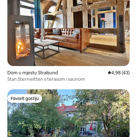
Dom u mjestu Stralsund
Prosječna ocje
4,98 (43)
Stan Sternwitten s terasom i saunom
Favorit gostiju
Favorit gostiju