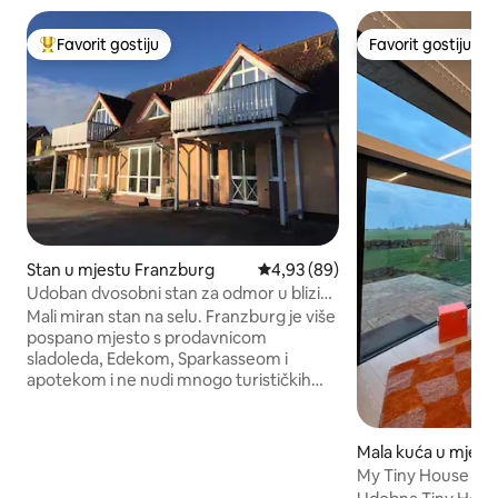
Favorit gostiju
Favorit gostiju
Glavni favorit gostiju
Favorit gostiju
Stan u mjestu Franzburg
Prosječna ocjena: 4,93 od 5, rec
4,93 (89)
Udoban dvosobni stan za odmor u blizini
Baltičkog mora
Mali miran stan na selu. Franzburg je više
pospano mjesto s prodavnicom
sladoleda, Edekom, Sparkasseom i
apotekom i ne nudi mnogo turističkih
sadržaja. Ovdje biste definitivno trebali
biti pokretni, jer je to dobra polazna
tačka za jednodnevne izlete u svim
Mala kuća u mjest
smjerovima. Do Baltičkog mora s
My Tiny House na s
prekrasnim plažama na Darsu možete
saunom