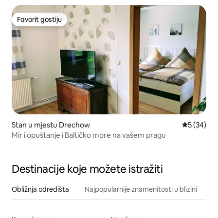
Favorit gostiju
Favorit gostiju
Stan u mjestu Drechow
Prosječna o
5 (34)
Mir i opuštanje i Baltičko more na vašem pragu
Destinacije koje možete istražiti
Obližnja odredišta
Najpopularnije znamenitosti u blizini