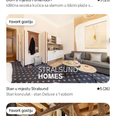
Idilična seoska kućica sa slamom u blizini plaže s
udobnošću
Favorit gostiju
Favorit gostiju
Stan u mjestu Stralsund
Prosječna o
5 (26)
Stari konzulat - stan Deluxe s 1 sobom
Favorit gostiju
Favorit gostiju