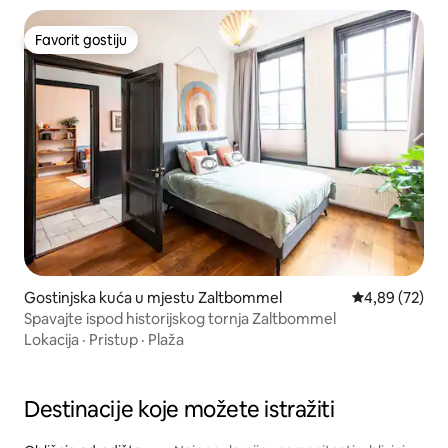
Favorit gostiju
Favorit gostiju
Gostinjska kuća u mjestu Zaltbommel
Prosječna ocje
4,89 (72)
Spavajte ispod historijskog tornja Zaltbommel
Lokacija
·
Pristup
·
Plaža
Destinacije koje možete istražiti