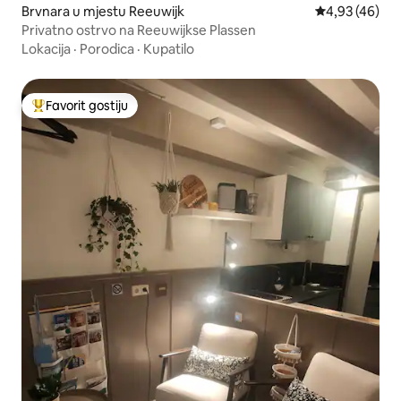
Brvnara u mjestu Reeuwijk
Prosječna ocje
4,93 (46)
Privatno ostrvo na Reeuwijkse Plassen
Lokacija
·
Porodica
·
Kupatilo
Favorit gostiju
Glavni favorit gostiju