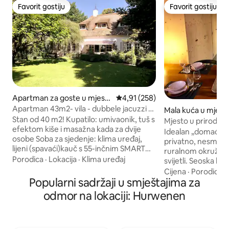
Favorit gostiju
Favorit gostiju
Favorit gostiju
Favorit gostiju
Apartman za goste u mjest
Prosječna ocjena: 4,91 od 5, rece
4,91 (258)
u Oss
Apartman 43m2- vila - dubbele jacuzzi -
Mala kuća u mjest
sauna
Stan od 40 m2! Kupatilo: umivaonik, tuš s
Kessel
Mjesto u prirodi u „
efektom kiše i masažna kada za dvije
Idealan „domaći z
osobe Soba za sjedenje: klima uređaj,
privatno, nesmetan
lijeni (spavaći)kauč s 55-inčnim SMART
ruralnom okruženj
TV-om s NLzietom, Netflixom i
Porodica
·
Lokacija
·
Klima uređaj
svijetli. Seoska k
Chromecastom Spavaća soba: električni
Sofa se može koris
Cijena
·
Porodica
·
podesivi bračni krevet s oprugama, 55-
Popularni sadržaji u smještajima za
razvlačenje. Struinen u prirodi s
inčni SMART TV Kuhinja/blagovaonica:
opsežnim pješačk
odmor na lokaciji: Hurwenen
stol za 4 osobe, aparat za espresso,
Pogledajte velike pašnjak
potpuno opremljena kuhinja: rerna,
iznajmljivanje bici
mikrovalna pećnica, frižider, štednjak i
dovoženja i obale. 
mašina za pranje sudova itd. Doručak:
Hertogenbosch na