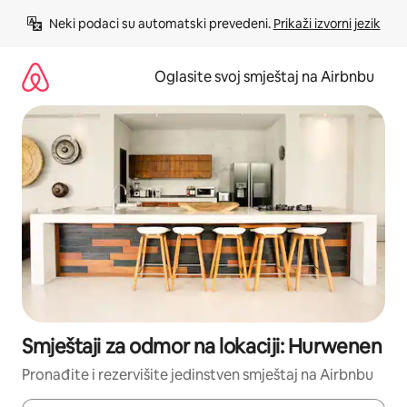
Pređi
Neki podaci su automatski prevedeni. 
Prikaži izvorni jezik
na
sadržaj
Oglasite svoj smještaj na Airbnbu
Smještaji za odmor na lokaciji: Hurwenen
Pronađite i rezervišite jedinstven smještaj na Airbnbu