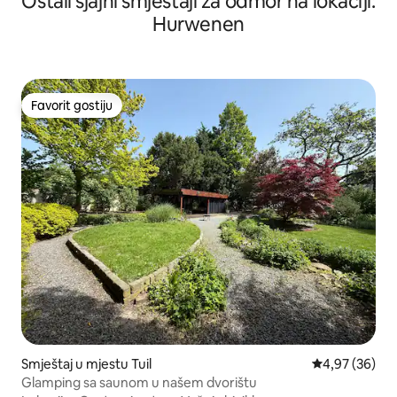
Ostali sjajni smještaji za odmor na lokaciji:
Hurwenen
Favorit gostiju
Favorit gostiju
Smještaj u mjestu Tuil
Prosječna ocje
4,97 (36)
Glamping sa saunom u našem dvorištu