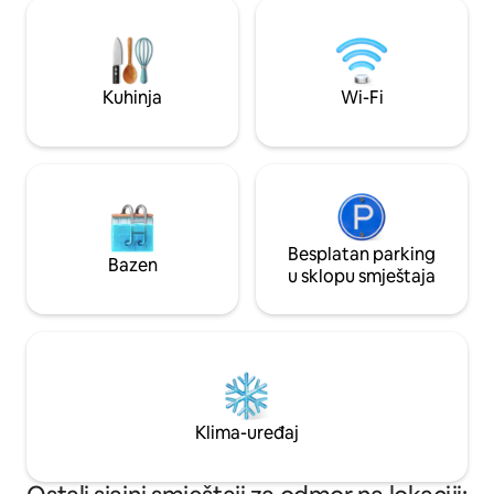
dodatna naknada od 13 € po osobi po
km. Golf teren Oij
noćenju Privatna sauna: 12,50 € po osobi
golf Kerkdriel 9 k
za termin od 90 minuta Privatna terasa u
dimljena jegulja p
vrtu iza kuće
Kuhinja
Wi-Fi
Besplatan parking
Bazen
u sklopu smještaja
Klima-uređaj