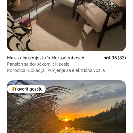
Mala kuća u mjestu 's-Hertogenbosch
Prosječna ocje
4,96 (83)
Pansion sa doručkom 't Heesje
Porodica
·
Lokacija
·
Punjenje za električna vozila
Favorit gostiju
Glavni favorit gostiju