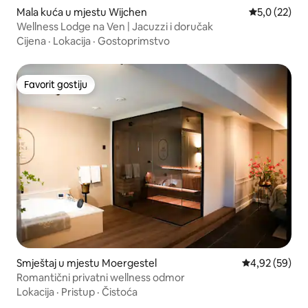
Mala kuća u mjestu Wijchen
Prosječna ocj
5,0 (22)
Wellness Lodge na Ven | Jacuzzi i doručak
Cijena
·
Lokacija
·
Gostoprimstvo
Favorit gostiju
Favorit gostiju
Smještaj u mjestu Moergestel
Prosječna ocje
4,92 (59)
Romantični privatni wellness odmor
Lokacija
·
Pristup
·
Čistoća