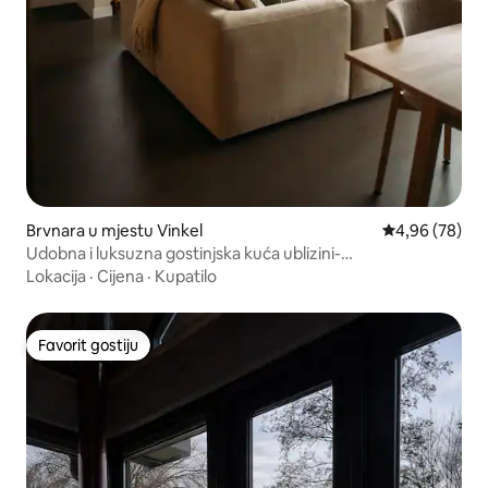
Brvnara u mjestu Vinkel
Prosječna ocje
4,96 (78)
Udobna i luksuzna gostinjska kuća ublizini-
Hertogenboscha
Lokacija
·
Cijena
·
Kupatilo
Favorit gostiju
Favorit gostiju