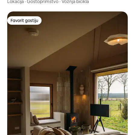
Lokacija
·
Gostoprimstvo
·
Vožnja bicikla
Favorit gostiju
Favorit gostiju