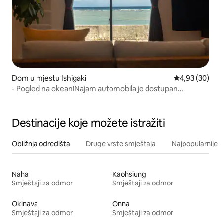
Dom u mjestu Ishigaki
Prosječna ocje
4,93 (30)
- Pogled na okean!Najam automobila je dostupan
(besplatno)!Novoizgrađeno (april 2022.)/Prostrani
3LDK/Safe Bungalow
Destinacije koje možete istražiti
Obližnja odredišta
Druge vrste smještaja
Najpopularnije z
Naha
Kaohsiung
Smještaji za odmor
Smještaji za odmor
Okinava
Onna
Smještaji za odmor
Smještaji za odmor