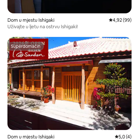
Dom u mjestu Ishigaki
Prosječna ocje
4,92 (99)
Uživajte u ljetu na ostrvu Ishigaki!
Superdomaćin
Superdomaćin
Dom u mjestu Ishigaki
Prosječna o
5,0 (4)