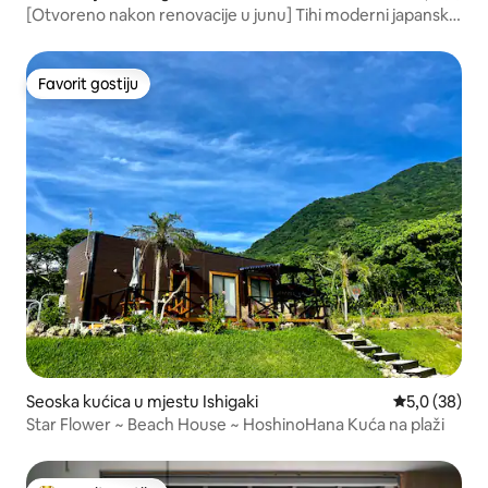
[Otvoreno nakon renovacije u junu] Tihi moderni japanski
kominka u urbanom području - Opušteno putovanje za
odrasle -
Favorit gostiju
Favorit gostiju
Seoska kućica u mjestu Ishigaki
Prosječna ocj
5,0 (38)
Star Flower ~ Beach House ~ HoshinoHana Kuća na plaži