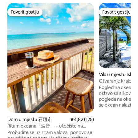
Favorit gostiju
Favorit gostiju
Favorit gostiju
Favorit gostiju
Vila u mjestu Ishig
Otvaranje krajem 
vila uz more s po
Pogled na okean Is
ostrvo sa slikovit
pogleda na okean s
se okean nalazi na obali. B
bazen u kojem mož
morem.Uz bazen j
Dom u mjestu 石垣市
Prosječna ocjena: 4,82 od 5, rece
4,82 (125)
cvijećem i voćkama
Ritam okeana「波音」 – utočište na
je dvije minute h
Ishigakiju
Probudite se uz ritam valova i ponovo se
drvo.Posmatranje