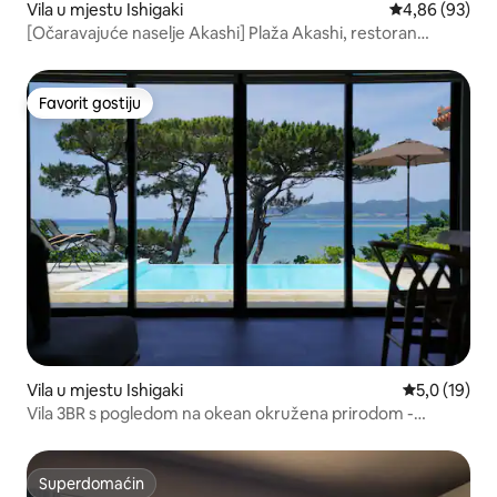
Vila u mjestu Ishigaki
Prosječna ocje
4,86 (93)
[Očaravajuće naselje Akashi] Plaža Akashi, restoran
Akashi i prodavnica Akashi su u pješačkoj udaljenosti.
Odmor za odrasle u kojem ćete uživati u ostrvskom
vremenu u modernoj ryukyu arhitekturi
Favorit gostiju
Favorit gostiju
Vila u mjestu Ishigaki
Prosječna oc
5,0 (19)
Vila 3BR s pogledom na okean okružena prirodom -
Ishigaki
Superdomaćin
Superdomaćin