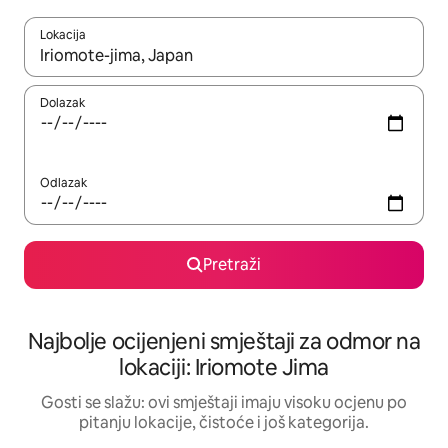
Lokacija
Kad rezultati budu dostupni, krećite se gore i dolje pomoću strel
Dolazak
Odlazak
Pretraži
Najbolje ocijenjeni smještaji za odmor na
lokaciji: Iriomote Jima
Gosti se slažu: ovi smještaji imaju visoku ocjenu po
pitanju lokacije, čistoće i još kategorija.