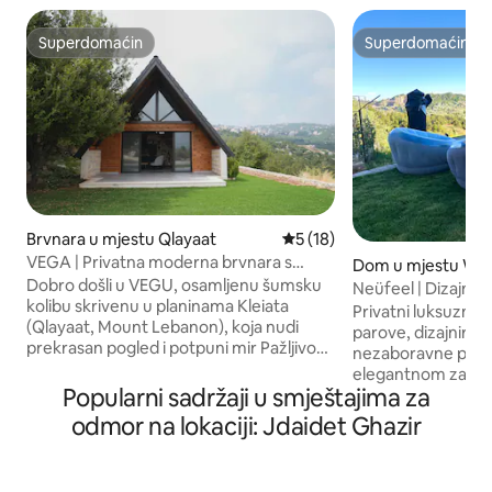
Superdomaćin
Superdomaćin
Superdomaćin
Superdomaćin
Brvnara u mjestu Qlayaat
Prosječna ocjena: 5 od 5, rec
5 (18)
VEGA | Privatna moderna brvnara s
Dom u mjestu Wat
panoramskim pogledom
Dobro došli u VEGU, osamljenu šumsku
Neüfeel | Dizajners
kolibu skrivenu u planinama Kleiata
pogledi
Privatni luksuzni p
(Qlayaat, Mount Lebanon), koja nudi
parove, dizajniran 
prekrasan pogled i potpuni mir Pažljivo
nezaboravne pogle
dizajniran za spora jutra i ugodne večeri,
elegantnom zatvo
Vega je udaljen samo 3 minute od glavne
Popularni sadržaji u smještajima za
100% privatnom va
ulice Kleiat, 25 minuta od skijališta
bazenom, ležaljka
odmor na lokaciji: Jdaidet Ghazir
Faraya/Mzaar i 30 minuta od Bejruta
salonom u pergoli,
Brvnara s 2 spavaće sobe i 2 kupatila,
roštiljem, savršen
površine 120 kvadratnih metara, ima
ugodne noći. Namje