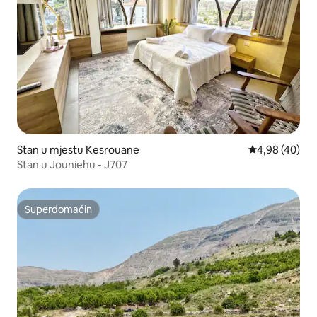
Stan u mjestu Kesrouane
Prosječna ocje
4,98 (40)
Stan u Jouniehu - J707
Superdomaćin
Superdomaćin