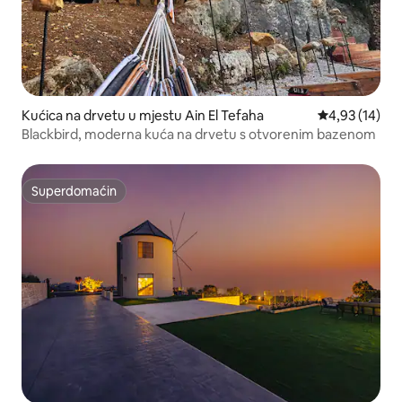
Kućica na drvetu u mjestu Ain El Tefaha
Prosječna ocje
4,93 (14)
Blackbird, moderna kuća na drvetu s otvorenim bazenom
Superdomaćin
Superdomaćin