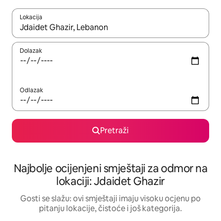
Lokacija
Kad rezultati budu dostupni, krećite se gore i dolje pomoću strel
Dolazak
Odlazak
Pretraži
Najbolje ocijenjeni smještaji za odmor na
lokaciji: Jdaidet Ghazir
Gosti se slažu: ovi smještaji imaju visoku ocjenu po
pitanju lokacije, čistoće i još kategorija.