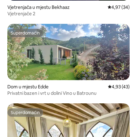
Vjetrenjača u mjestu Bekhaaz
Prosječna ocje
4,97 (34)
Vjetrenjače 2
Superdomaćin
Superdomaćin
Dom u mjestu Edde
Prosječna ocje
4,93 (43)
Privatni bazen i vrt u dolini Vino u Batrounu
Superdomaćin
Superdomaćin