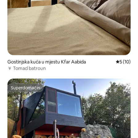
Gostinjska kuća u mjestu Kfar Aabida
Prosječna 
5 (10)
￥ Tomad batroun
Superdomaćin
Superdomaćin