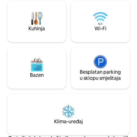
potpuno opremljenu kuhinju, klima-
mjeri i probrana u
uređaj, Wi-Fi od optičkih vlakana,
atmosferu blizu ski
pametni TV i vešernicu, što je čini
staza i kafića, nu
idealnom za duže boravke kao i za
pogodnošću tokom 
vikend-putovanja
Idealno za romanti
Kuhinja
Wi-Fi
putovanja.
Besplatan parking
Bazen
u sklopu smještaja
Klima-uređaj