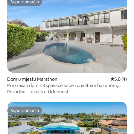
Superdomaćin
Superdomaćin
Dom u mjestu Marathon
Prosječna o
5,0 (4)
Prekrasan dom s 3 spavaće sobe i privatnim bazenom,
pristanište od 18 m
Porodica
·
Lokacija
·
Udobnost
Superdomaćin
Superdomaćin