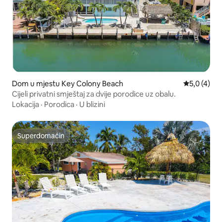
Dom u mjestu Key Colony Beach
Prosječna o
5,0 (4)
Cijeli privatni smještaj za dvije porodice uz obalu.
Lokacija
·
Porodica
·
U blizini
Superdomaćin
Superdomaćin