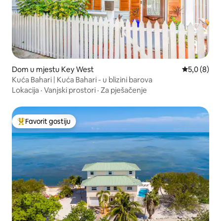
Dom u mjestu Key West
Prosječna oc
5,0 (8)
Kuća Bahari | Kuća Bahari - u blizini barova
Lokacija
·
Vanjski prostori
·
Za pješačenje
Favorit gostiju
Glavni favorit gostiju