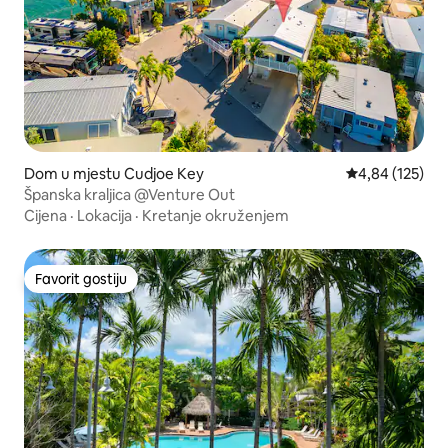
Dom u mjestu Cudjoe Key
Prosječna ocjen
4,84 (125)
Španska kraljica @Venture Out
Cijena
·
Lokacija
·
Kretanje okruženjem
Favorit gostiju
Favorit gostiju