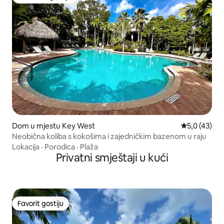
Glavni favorit gostiju
Dom u mjestu Key West
Prosječna ocj
5,0 (43)
Neobična koliba s kokošima i zajedničkim bazenom u raju
Lokacija
·
Porodica
·
Plaža
Privatni smještaji u kući
Favorit gostiju
Favorit gostiju