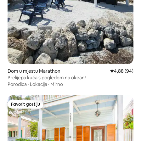
Dom u mjestu Marathon
Prosječna ocje
4,88 (94)
Prelijepa kuća s pogledom na okean!
Porodica
·
Lokacija
·
Mirno
Favorit gostiju
Favorit gostiju