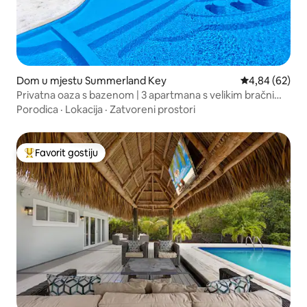
Dom u mjestu Summerland Key
Prosječna ocje
4,84 (62)
Privatna oaza s bazenom | 3 apartmana s velikim bračnim
krevetom | 30 min do KW
Porodica
·
Lokacija
·
Zatvoreni prostori
Favorit gostiju
Glavni favorit gostiju