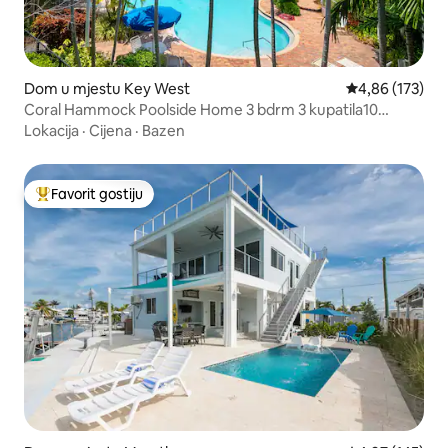
Dom u mjestu Key West
Prosječna ocjen
4,86 (173)
Coral Hammock Poolside Home 3 bdrm 3 kupatila10
minuta
Lokacija
·
Cijena
·
Bazen
Favorit gostiju
Glavni favorit gostiju