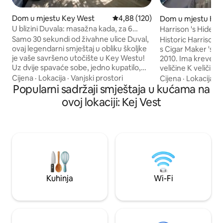
Dom u mjestu Key West
Prosječna ocjena: 4,88 od 5, rece
4,88 (120)
Dom u mjestu Key
U blizini Duvala: masažna kada, za 6
Harrison 's Hideawa
osoba, vrhunska lokacija
Sofa!
Samo 30 sekundi od živahne ulice Duval,
Historic Harrison '
ovaj legendarni smještaj u obliku školjke
s Cigar Maker 's c
je vaše savršeno utočište u Key Westu!
2010. Ima krevet od memorijske pjene
Uz dvije spavaće sobe, jedno kupatilo,
veličine K veličine
potpuno opremljenu kuhinju i privatne
prilagođeni kauč z
Cijena
·
Lokacija
·
Vanjski prostori
Cijena
·
Lokacija
·
R
pogodnosti na otvorenom, kao što su
Popularni sadržaji smještaja u kućama na
kuhinju s granitn
masažna kada, terasa za sunčanje na
šporet s 2 plameni
ovoj lokaciji: Kej Vest
drugom spratu i vanjski tuš, imat ćete
ispod pulta, mašin
sve što vam je potrebno za opuštanje u
pećnicu, fritezu/
raju. Idealno za do 6 gostiju, to je tropsko
mramora za 2 osob
utočište nekoliko koraka od vrhunskih
terasu s prostorom
restorana, prodavnica i plaža. Rezervišite
osobe, Solana spa 
sada i uživajte u životu na otoku! Ne
Savršeno za par il
zaboravite kliknuti na ♥ da biste ga
Svježe obojano kar
sačuvali za kasnije.
na plantažama.
Kuhinja
Wi-Fi