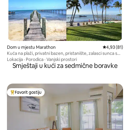
Dom u mjestu Marathon
Prosječna ocje
4,93 (81)
Kuća na plaži, privatni bazen, pristanište, zalasci sunca s
pogledom na zaljev
Lokacija
·
Porodica
·
Vanjski prostori
Smještaji u kući za sedmične boravke
Favorit gostiju
Glavni favorit gostiju