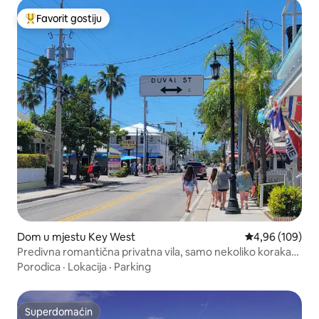
Favorit gostiju
Glavni favorit gostiju
Dom u mjestu Key West
Prosječna ocjen
4,96 (109)
Predivna romantična privatna vila, samo nekoliko koraka
od Duvala!
Porodica
·
Lokacija
·
Parking
Superdomaćin
Superdomaćin