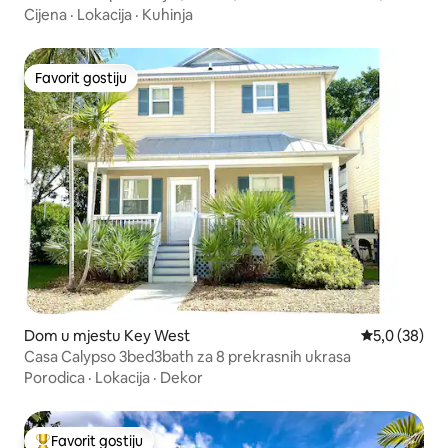
Cijena
·
Lokacija
·
Kuhinja
Favorit gostiju
Favorit gostiju
Dom u mjestu Key West
Prosječna ocj
5,0 (38)
Casa Calypso 3bed3bath za 8 prekrasnih ukrasa
Porodica
·
Lokacija
·
Dekor
Favorit gostiju