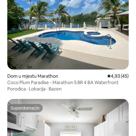
Dom u mjestu Marathon
Prosječna ocje
4,93 (45)
Coco Plum Paradise - Marathon 5 BR 4 BA Waterfront
Porodica
·
Lokacija
·
Bazen
Superdomaćin
Superdomaćin