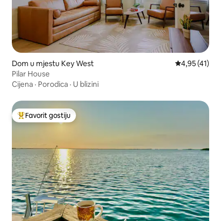
Dom u mjestu Key West
Prosječna ocje
4,95 (41)
Pilar House
Cijena
·
Porodica
·
U blizini
Favorit gostiju
Glavni favorit gostiju