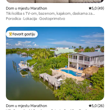
Dom u mjestu Marathon
Prosječna ocj
5,0 (49)
Tiki koliba s TV-om, bazenom, kajakom, daskama za
veslanje, biciklima!
Porodica
·
Lokacija
·
Gostoprimstvo
Favorit gostiju
Glavni favorit gostiju
Dom u mjestu Marathon
Prosječna ocj
5,0 (26)