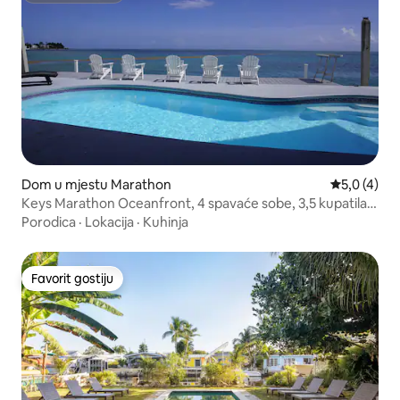
Dom u mjestu Marathon
Prosječna o
5,0 (4)
Keys Marathon Oceanfront, 4 spavaće sobe, 3,5 kupatila,
bazen.
Porodica
·
Lokacija
·
Kuhinja
Favorit gostiju
Favorit gostiju