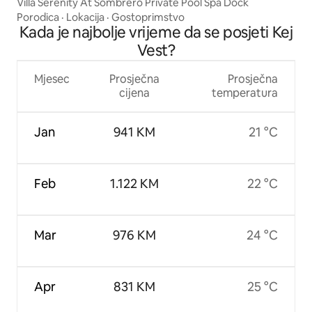
Villa Serenity At Sombrero Private Pool Spa Dock
Porodica
·
Lokacija
·
Gostoprimstvo
Kada je najbolje vrijeme da se posjeti Kej
Vest?
Mjesec
Prosječna
Prosječna
cijena
temperatura
Jan
941 KM
21 °C
Feb
1.122 KM
22 °C
Mar
976 KM
24 °C
Apr
831 KM
25 °C