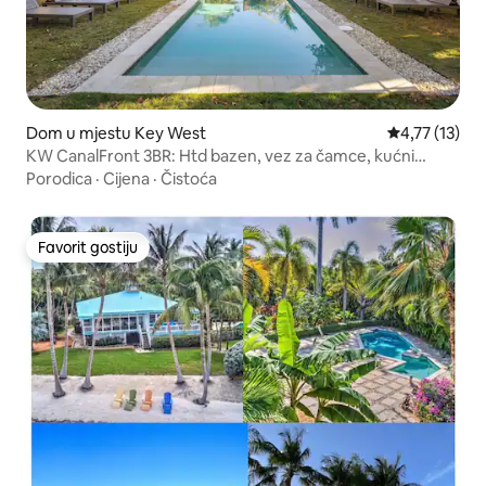
Dom u mjestu Key West
Prosječna ocj
4,77 (13)
KW CanalFront 3BR: Htd bazen, vez za čamce, kućni
ljubimci OK
Porodica
·
Cijena
·
Čistoća
Favorit gostiju
Favorit gostiju