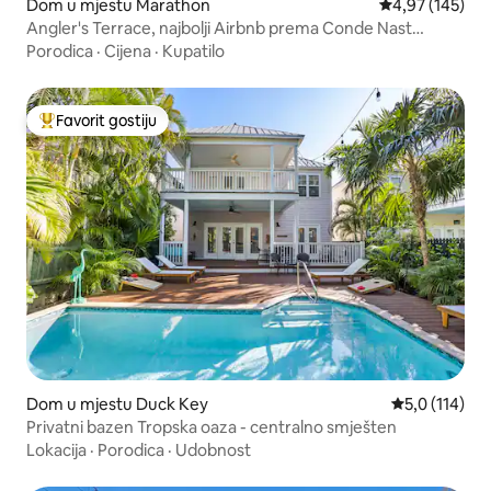
Dom u mjestu Marathon
Prosječna ocjen
4,97 (145)
Angler's Terrace, najbolji Airbnb prema Conde Nast
Traveleru
Porodica
·
Cijena
·
Kupatilo
Favorit gostiju
Glavni favorit gostiju
Dom u mjestu Duck Key
Prosječna ocj
5,0 (114)
Privatni bazen Tropska oaza - centralno smješten
Lokacija
·
Porodica
·
Udobnost