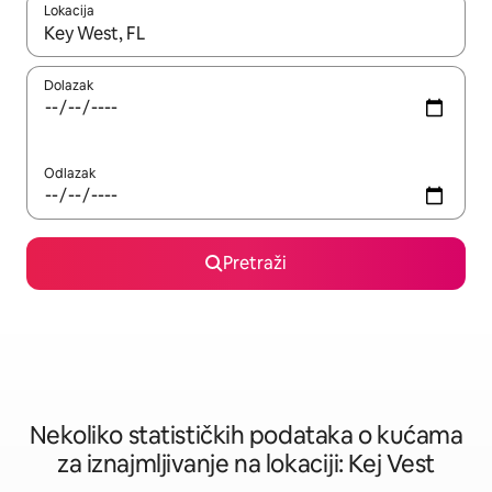
Lokacija
Kad rezultati budu dostupni, krećite se gore i dolje pomoću strel
Dolazak
Odlazak
Pretraži
Nekoliko statističkih podataka o kućama
za iznajmljivanje na lokaciji: Kej Vest