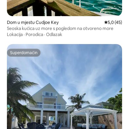
Dom u mjestu Cudjoe Key
Prosječna ocj
5,0 (45)
Seoska kućica uz more s pogledom na otvoreno more
Lokacija
·
Porodica
·
Odlazak
Superdomaćin
Superdomaćin