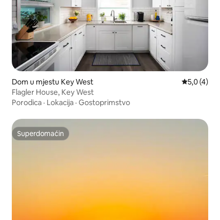
Dom u mjestu Key West
Prosječna o
5,0 (4)
Flagler House, Key West
Porodica
·
Lokacija
·
Gostoprimstvo
Superdomaćin
Superdomaćin