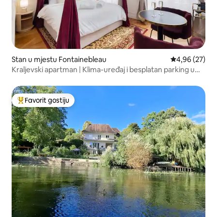
Stan u mjestu Fontainebleau
Prosječna ocje
4,96 (27)
Kraljevski apartman | Klima-uređaj i besplatan parking u
centru
Favorit gostiju
Glavni favorit gostiju