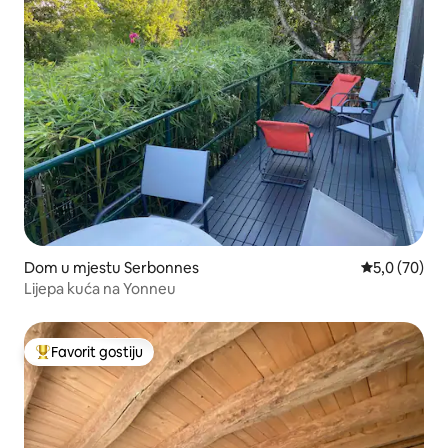
Dom u mjestu Serbonnes
Prosječna ocj
5,0 (70)
Lijepa kuća na Yonneu
Favorit gostiju
Glavni favorit gostiju