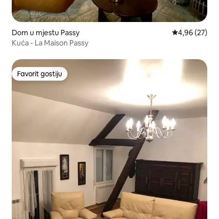
Dom u mjestu Passy
Prosječna ocje
4,96 (27)
Kuća - La Maison Passy
Favorit gostiju
Favorit gostiju