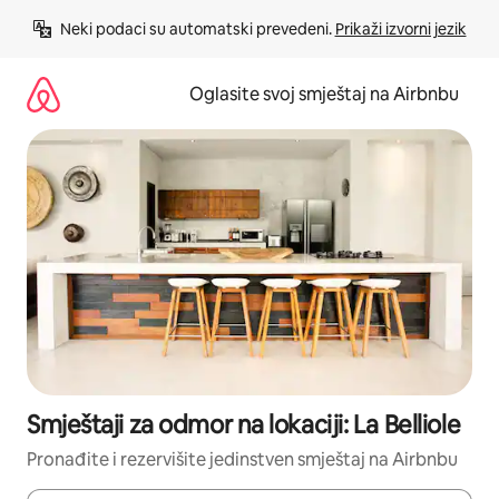
Pređi
Neki podaci su automatski prevedeni. 
Prikaži izvorni jezik
na
sadržaj
Oglasite svoj smještaj na Airbnbu
Smještaji za odmor na lokaciji: La Belliole
Pronađite i rezervišite jedinstven smještaj na Airbnbu