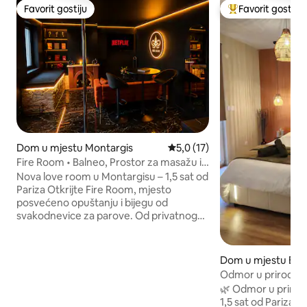
Favorit gostiju
Favorit gostiju
Favorit gostiju
Glavni favorit gost
Dom u mjestu Montargis
Prosječna ocjena: 5,0 od 5, rec
5,0 (17)
Fire Room • Balneo, Prostor za masažu i
BDSM soba
Nova love room u Montargisu – 1,5 sat od
Pariza Otkrijte Fire Room, mjesto
posvećeno opuštanju i bijegu od
svakodnevice za parove. Od privatnog
spa centra, prostora za masažu do
romantične atmosfere, sve je osmišljeno
kako bi vam pružilo jedinstveno iskustvo.
Dom u mjestu Baz
✨ Balneoterapija za 2 osobe 💆 Masažna
e-Betz
Odmor u prirodi, šu
soba 🔥 Impresivna BDSM soba 💃 Šipka za
minuta od Pariza.
🌿 Odmor u prirodi
ples 🛏️ Udobna spavaća soba s bračnim
1,5 sat od Pariza, 
krevetom (king size) 🍽️ Opremljena