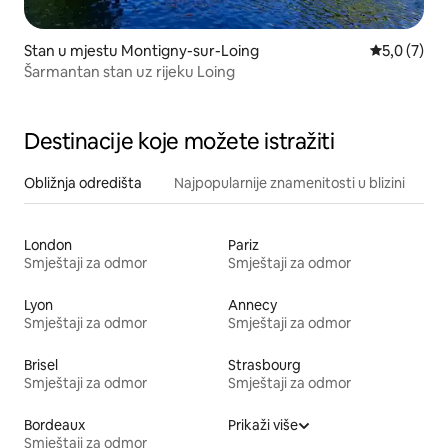
Stan u mjestu Montigny-sur-Loing
Prosječna o
5,0 (7)
Šarmantan stan uz rijeku Loing
Destinacije koje možete istražiti
Obližnja odredišta
Najpopularnije znamenitosti u blizini
London
Pariz
Smještaji za odmor
Smještaji za odmor
Lyon
Annecy
Smještaji za odmor
Smještaji za odmor
Brisel
Strasbourg
Smještaji za odmor
Smještaji za odmor
Bordeaux
Prikaži više
Smještaji za odmor