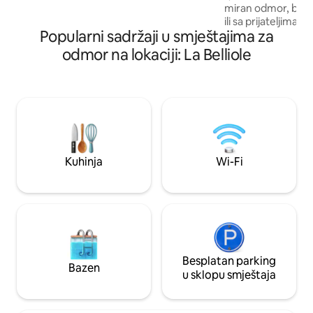
miran odmor, bilo 
kuhinja 📺 Dnevni boravak za opuštanje s
ili sa prijateljima.
velikim TV-om 🚿 Moderno kupatilo 📶
Popularni sadržaji u smještajima za
daljinu radnim da
Brzi Wi-Fi 🔑 Samostalni ulaz
sigurnom privatn
odmor na lokaciji: La Belliole
šumom i jezerima, 
opuštajućem okruž
odvojili od svakod
licu mjesta: - Stoni
pétanque - Balades - Jezera, ribolo
okolna priroda - Ak
stare
Kuhinja
Wi-Fi
Besplatan parking
Bazen
u sklopu smještaja