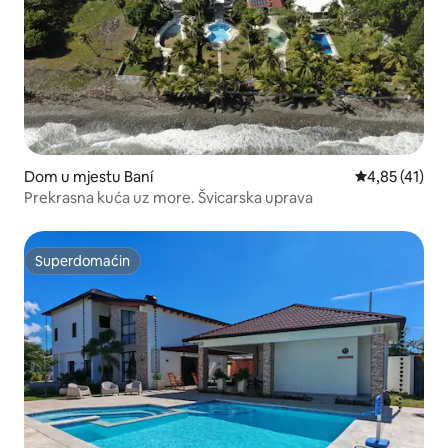
Dom u mjestu Baní
Prosječna ocje
4,85 (41)
Prekrasna kuća uz more. Švicarska uprava
Superdomaćin
Superdomaćin