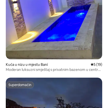
Kuća u nizu u mjestu Baní
Prosječna 
5 (19)
Moderan luksuzni smještaj s privatnim bazenom u centru
Banija
Superdomaćin
Superdomaćin