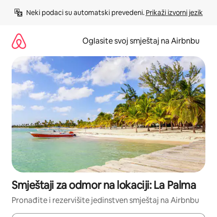
Pređi
Neki podaci su automatski prevedeni. 
Prikaži izvorni jezik
na
sadržaj
Oglasite svoj smještaj na Airbnbu
Smještaji za odmor na lokaciji: La Palma
Pronađite i rezervišite jedinstven smještaj na Airbnbu