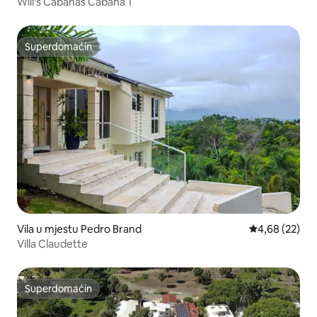
Will's Cabanas Cabana 1
Superdomaćin
Superdomaćin
Vila u mjestu Pedro Brand
Prosječna ocje
4,68 (22)
Villa Claudette
Superdomaćin
Superdomaćin