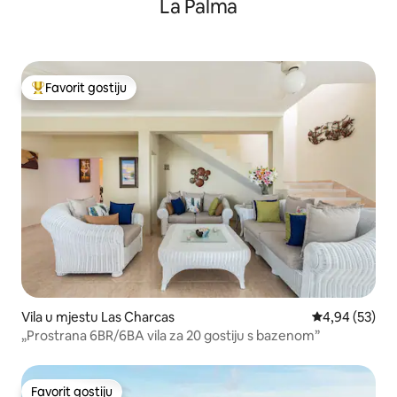
La Palma
Favorit gostiju
Glavni favorit gostiju
Vila u mjestu Las Charcas
Prosječna ocje
4,94 (53)
„Prostrana 6BR/6BA vila za 20 gostiju s bazenom”
Favorit gostiju