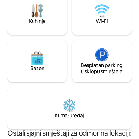
na sigurnom ogra
godišnjice. Također, planine Tatona su
rezervnim napajan
odlične za planinarenje, 4 osobe,
kuharom po želji, 
sigurnosne kamere, parking u garaži. Wi-
porodice, grupe ili 
Fi u cijelom smještaju.
Kuhinja
Wi-Fi
Rezervišite svoj o
danas! 🌴✨
Besplatan parking
Bazen
u sklopu smještaja
Klima-uređaj
Ostali sjajni smještaji za odmor na lokaciji: