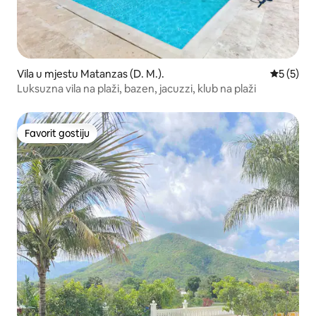
Vila u mjestu Matanzas (D. M.).
Prosječna
5 (5)
Luksuzna vila na plaži, bazen, jacuzzi, klub na plaži
Favorit gostiju
Favorit gostiju