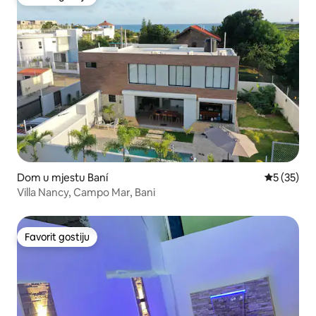
Favorit gostiju
Dom u mjestu Baní
Prosječna o
5 (35)
Villa Nancy, Campo Mar, Bani
Favorit gostiju
Favorit gostiju