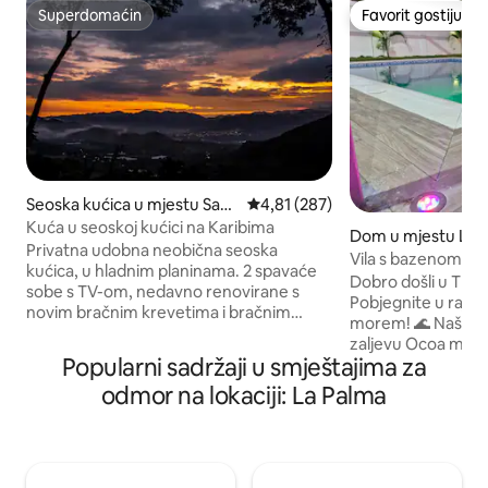
Superdomaćin
Favorit gostiju
Superdomaćin
Favorit gostiju
Seoska kućica u mjestu San
Prosječna ocjena: 4,81 od 5, rece
4,81 (287)
Jose de Ocoa
Kuća u seoskoj kućici na Karibima
Dom u mjestu Las
Privatna udobna neobična seoska
Vila s bazenom uz
kućica, u hladnim planinama. 2 spavaće
Dobro došli u The A
sobe s TV-om, nedavno renovirane s
Pobjegnite u raj gd
novim bračnim krevetima i bračnim
morem! 🌊 ​Naša pr
krevetima, obje sobe s privatnim
zaljevu Ocoa može 
kupatilom. Neograničena potrošnja
Popularni sadržaji u smještajima za
vrhunsko utočište.
tople vode. Puna struja 0-24. ,
privatni bazen, od
odmor na lokaciji: La Palma
kompletna kuhinja i plafoni od 12 stopa,
košarkaškom terenu
vanjsko dvorište i terasa prekrivena
direktnom pristupu
stražnjim dijelom koja pruža
povezani uz Starlin
nevjerovatan pogled na planine i zalaske
uz klima-uređaj u 
sunca. Odlično za medeni mjesec i