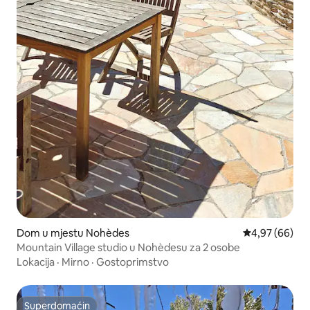
Dom u mjestu Nohèdes
Prosječna ocje
4,97 (66)
Mountain Village studio u Nohèdesu za 2 osobe
Lokacija
·
Mirno
·
Gostoprimstvo
Superdomaćin