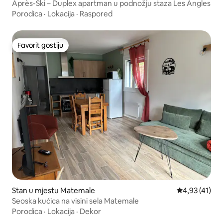
Après-Ski – Duplex apartman u podnožju staza Les Angles
Porodica
·
Lokacija
·
Raspored
Favorit gostiju
Favorit gostiju
Stan u mjestu Matemale
Prosječna ocje
4,93 (41)
Seoska kućica na visini sela Matemale
Porodica
·
Lokacija
·
Dekor