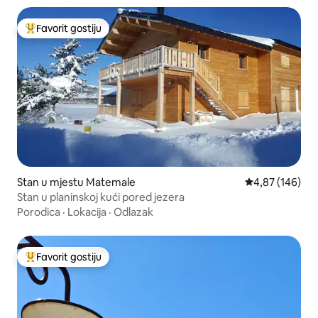
Favorit gostiju
Glavni favorit gostiju
Stan u mjestu Matemale
Prosječna ocjen
4,87 (146)
Stan u planinskoj kući pored jezera
Porodica
·
Lokacija
·
Odlazak
Favorit gostiju
Glavni favorit gostiju