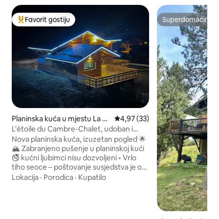
Favorit gostiju
Superdomaćin
Glavni favorit gostiju
Superdomaćin
Planinska kuća u mjestu La C
Prosječna ocjena: 4,97 od 5, rec
4,97 (33)
abanasse
L'étoile du Cambre-Chalet, udoban i
miran smještaj za 1 do 9 osoba
Nova planinska kuća, izuzetan pogled 🌟
🏔 Zabranjeno pušenje u planinskoj kući
🚭 kućni ljubimci nisu dozvoljeni • Vrlo
tiho seoce – poštovanje susjedstva je od
suštinskog značaja • Nova, udobna
Lokacija
·
Porodica
·
Kupatilo
planinska kuća s predivnim pogledom na
Cambre d'Aze • 7 km (4,3 milje) od Font-
Romeua (10 minuta) • Izvan pododjela •
Kapacitet: 8 osoba • Dnevni boravak od