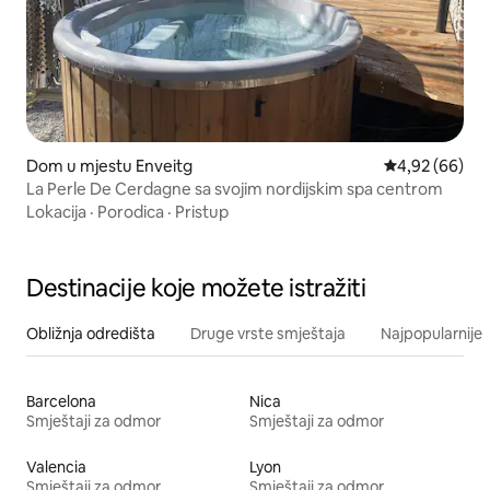
Dom u mjestu Enveitg
Prosječna ocje
4,92 (66)
La Perle De Cerdagne sa svojim nordijskim spa centrom
Lokacija
·
Porodica
·
Pristup
Destinacije koje možete istražiti
Obližnja odredišta
Druge vrste smještaja
Najpopularnije z
Barcelona
Nica
Smještaji za odmor
Smještaji za odmor
Valencia
Lyon
Smještaji za odmor
Smještaji za odmor