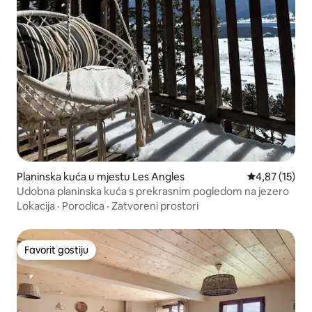
Planinska kuća u mjestu Les Angles
Prosječna ocje
4,87 (15)
Udobna planinska kuća s prekrasnim pogledom na jezero
Lokacija
·
Porodica
·
Zatvoreni prostori
Favorit gostiju
Favorit gostiju