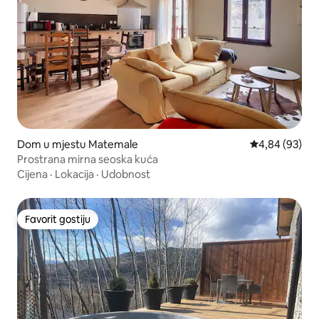
Dom u mjestu Matemale
Prosječna ocje
4,84 (93)
Prostrana mirna seoska kuća
Cijena
·
Lokacija
·
Udobnost
Favorit gostiju
Favorit gostiju