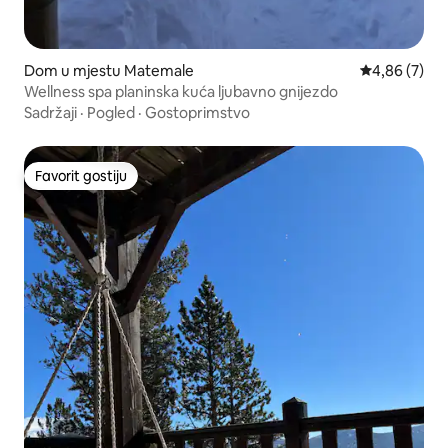
Dom u mjestu Matemale
Prosječna ocj
4,86 (7)
Wellness spa planinska kuća ljubavno gnijezdo
Sadržaji
·
Pogled
·
Gostoprimstvo
Favorit gostiju
Favorit gostiju