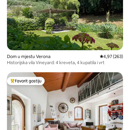
Dom u mjestu Verona
Prosječna ocjen
4,97 (263)
Historijska vila Vineyard: 4 kreveta, 4 kupatila i vrt
Favorit gostiju
Glavni favorit gostiju