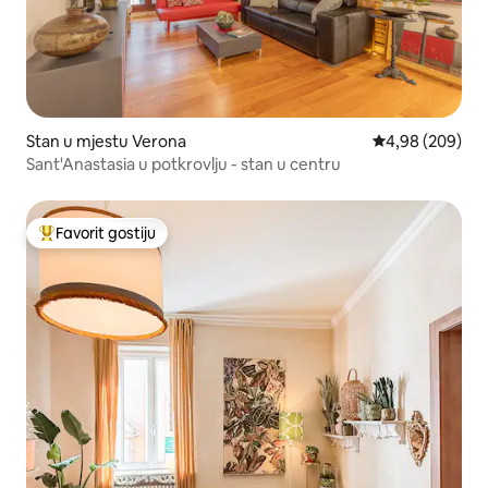
Stan u mjestu Verona
Prosječna ocjen
4,98 (209)
Sant'Anastasia u potkrovlju - stan u centru
Favorit gostiju
Glavni favorit gostiju