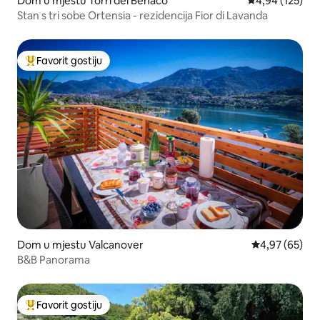
Dom u mjestu Torri del Benaco
Prosječna ocjen
4,94 (125)
Stan s tri sobe Ortensia - rezidencija Fior di Lavanda
Favorit gostiju
Glavni favorit gostiju
Dom u mjestu Valcanover
Prosječna ocje
4,97 (65)
B&B Panorama
Favorit gostiju
Glavni favorit gostiju