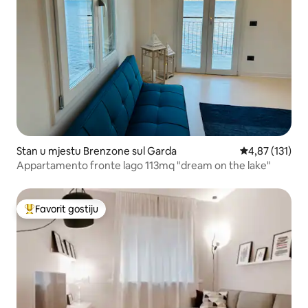
Stan u mjestu Brenzone sul Garda
Prosječna ocjen
4,87 (131)
Appartamento fronte lago 113mq "dream on the lake"
Favorit gostiju
Glavni favorit gostiju