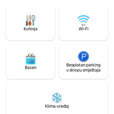
pametni TV, 🛋️ Kauč na razvlačenje,
Obezbijeđena je kaf
Izrada 🍷 jela i vinski podrum 🌄 Krovna
sirće! Sredstva za čišćenje su uključena!
terasa Brza 📶 Wi-Fi mreža ❤️ Idealno za
BORAVIŠNA taksa (
godišnjice, romantične izlete i vikende
plaća po dolasku Grijanje sa • peć na drva
posvećene wellnessu u autentičnom
s otvorenom vatrom • peć na pele
selu za pamćenje.
IT022139C243NJ
Kuhinja
Wi-Fi
Besplatan parking
Bazen
u sklopu smještaja
Klima-uređaj