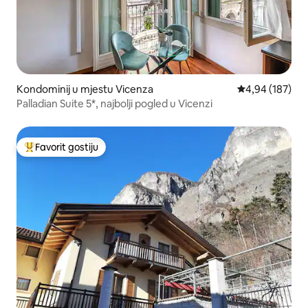
Kondominij u mjestu Vicenza
Prosječna ocjen
4,94 (187)
Palladian Suite 5*, najbolji pogled u Vicenzi
Favorit gostiju
Glavni favorit gostiju