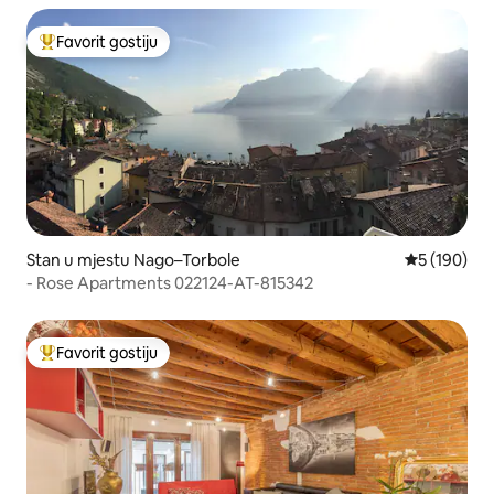
Favorit gostiju
Glavni favorit gostiju
Stan u mjestu Nago–Torbole
Prosječna oc
5 (190)
- Rose Apartments 022124-AT-815342
Favorit gostiju
Glavni favorit gostiju