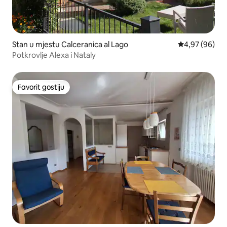
Stan u mjestu Calceranica al Lago
Prosječna ocje
4,97 (96)
Potkrovlje Alexa i Nataly
Favorit gostiju
Favorit gostiju