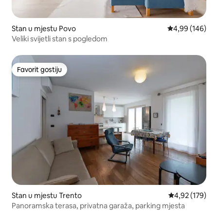
Stan u mjestu Povo
Prosječna ocjen
4,99 (146)
Veliki svijetli stan s pogledom
Favorit gostiju
Favorit gostiju
Stan u mjestu Trento
Prosječna ocjen
4,92 (179)
Panoramska terasa, privatna garaža, parking mjesta