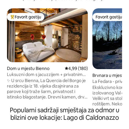
Favorit gostiju
Favorit gostiju
Glavni favorit gostiju
Favorit gostiju
Dom u mjestu Bienno
Prosječna ocjena: 4,99 od 5, rece
4,99 (180)
Luksuzni dom s jacuzzijem + privatnim
Brvnara u mjestu 
SPA centrom + pogledom na Alpe
✨ U srcu Bienna, La Quercia del Borgo je
La Fedara - privat
rezidencija iz 18. vijeka dizajnirana za
metara, intimna!
Ekskluzivno korištena
parove koji traže šarm, privatnost i
izolovanog Val dei
istinsko blagostanje. Drevni kamen, drvo
Veliki vrt sa stolov
i dizajn prate privatni SPA centar samo za
roštiljem. Nekoli
vas s jacuzzijem, finskom saunom i
Popularni sadržaji smještaja za odmor u
od sela sa svim us
pogledom na Alpe. 🛏️ Apartman s
planinarenje, bicik
blizini ove lokacije: Lago di Caldonazzo
bračnim krevetom (širokim 180–200 cm)
ljubimci su dozvolje
i privatnim kupatilom, 📺 75-inčni
kupatilo, kuhinja, 