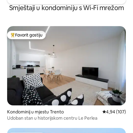
Smještaji u kondominiju s Wi-Fi mrežom
Favorit gostiju
Glavni favorit gostiju
Kondominij u mjestu Trento
Prosječna ocjen
4,94 (107)
Udoban stan u historijskom centru Le Perlea