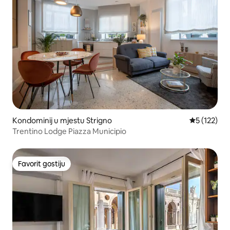
Kondominij u mjestu Strigno
Prosječna oc
5 (122)
Trentino Lodge Piazza Municipio
Favorit gostiju
Favorit gostiju