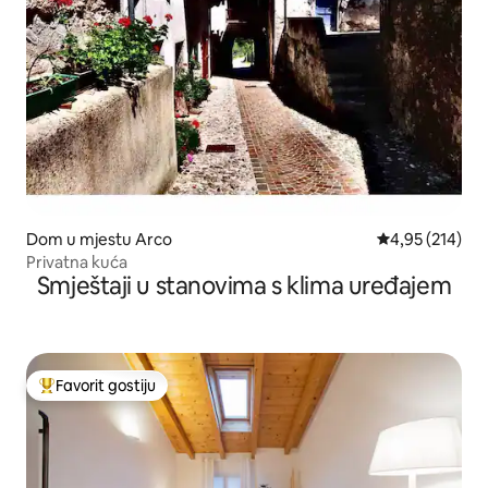
Dom u mjestu Arco
Prosječna ocjen
4,95 (214)
Privatna kuća
Smještaji u stanovima s klima uređajem
Favorit gostiju
Glavni favorit gostiju