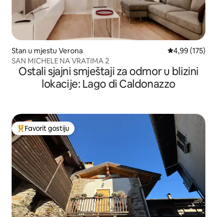
Stan u mjestu Verona
Prosječna ocjen
4,99 (175)
SAN MICHELE NA VRATIMA 2
Ostali sjajni smještaji za odmor u blizini
lokacije: Lago di Caldonazzo
Favorit gostiju
Glavni favorit gostiju