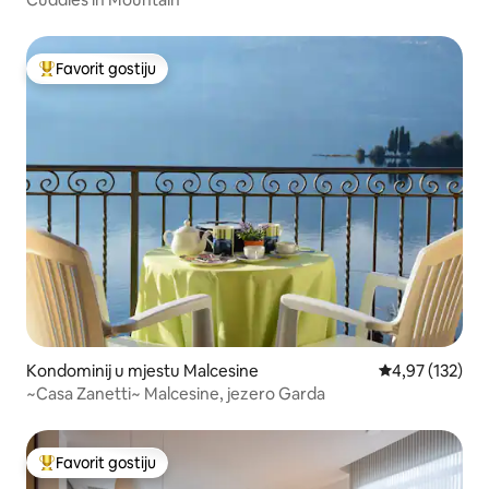
Favorit gostiju
Glavni favorit gostiju
Kondominij u mjestu Malcesine
Prosječna ocjen
4,97 (132)
~Casa Zanetti~ Malcesine, jezero Garda
Favorit gostiju
Glavni favorit gostiju