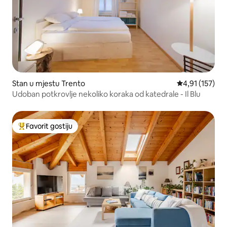
Stan u mjestu Trento
Prosječna ocjen
4,91 (157)
Udoban potkrovlje nekoliko koraka od katedrale - Il Blu
Favorit gostiju
Glavni favorit gostiju