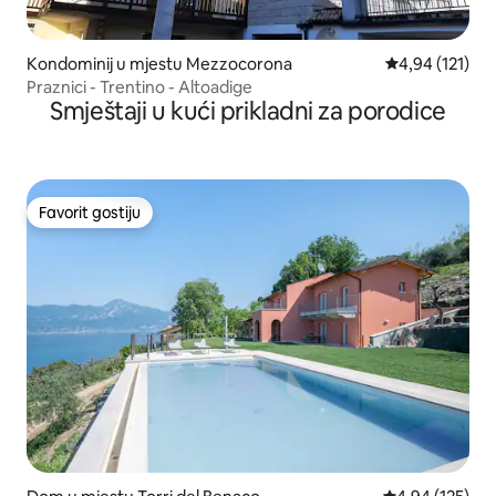
Kondominij u mjestu Mezzocorona
Prosječna ocjen
4,94 (121)
Praznici - Trentino - Altoadige
Smještaji u kući prikladni za porodice
Favorit gostiju
Favorit gostiju