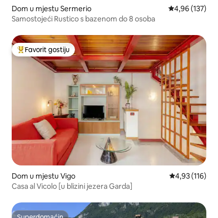
Dom u mjestu Sermerio
Prosječna ocjen
4,96 (137)
Samostojeći Rustico s bazenom do 8 osoba
Favorit gostiju
Glavni favorit gostiju
Dom u mjestu Vigo
Prosječna ocjen
4,93 (116)
Casa al Vicolo [u blizini jezera Garda]
Superdomaćin