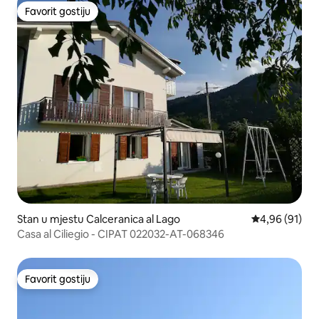
Favorit gostiju
Favorit gostiju
Stan u mjestu Calceranica al Lago
Prosječna ocje
4,96 (91)
Casa al Ciliegio - CIPAT 022032-AT-068346
Favorit gostiju
Favorit gostiju