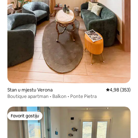
Stan u mjestu Verona
Prosječna ocjen
4,98 (353)
Boutique apartman • Balkon • Ponte Pietra
Favorit gostiju
Favorit gostiju