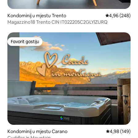
Kondominij u mjestu Trento
Prosječna ocjen
4,96 (248)
Magazzino18 Trento CIN IT022205C2GLYlZURQ
Favorit gostiju
Favorit gostiju
Kondominij u mjestu Carano
Prosječna ocjen
4,98 (149)
Cuddles in Mountain