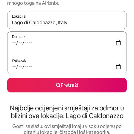
mnogo toga na Airbnbu
Lokacija
Kad rezultati budu dostupni, krećite se gore i dolje pomoću strel
Dolazak
Odlazak
Pretraži
Najbolje ocijenjeni smještaji za odmor u
blizini ove lokacije: Lago di Caldonazzo
Gosti se slažu: ovi smještaji imaju visoku ocjenu po
pitanju lokacije, čistoće i još kategorija.