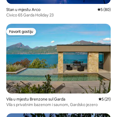
Stan u mjestu Arco
Prosječna o
5 (80)
Civico 65 Garda Holiday 23
Favorit gostiju
Favorit gostiju
Vila u mjestu Brenzone sul Garda
Prosječna 
5 (21)
Vila s privatnim bazenom i saunom, Gardsko jezero