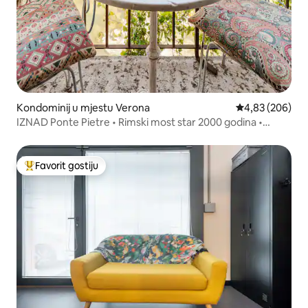
Kondominij u mjestu Verona
Prosječna ocjen
4,83 (206)
IZNAD Ponte Pietre • Rimski most star 2000 godina •
POGLED
Favorit gostiju
Glavni favorit gostiju