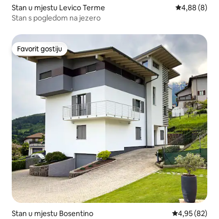
Stan u mjestu Levico Terme
Prosječna ocj
4,88 (8)
Stan s pogledom na jezero
Favorit gostiju
Favorit gostiju
Stan u mjestu Bosentino
Prosječna ocje
4,95 (82)