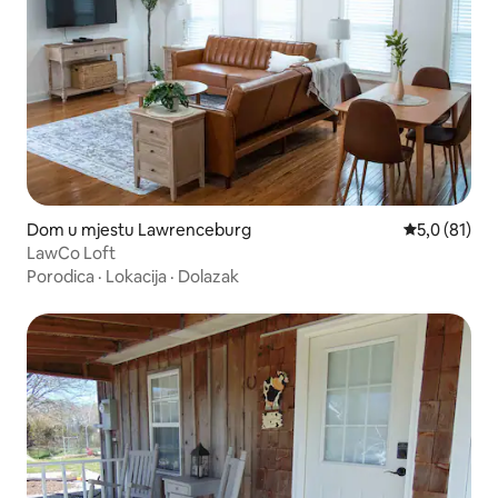
Dom u mjestu Lawrenceburg
Prosječna oc
5,0 (81)
LawCo Loft
Porodica
·
Lokacija
·
Dolazak