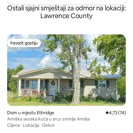
Ostali sjajni smještaji za odmor na lokaciji:
Lawrence County
Favorit gostiju
Favorit gostiju
Dom u mjestu Ethridge
Prosječna ocje
4,73 (74)
Amiška seoska kuća u srcu zemlje Amiša
Cijena
·
Lokacija
·
Dekor