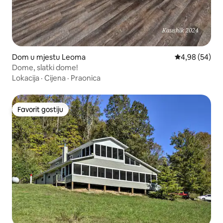
Dom u mjestu Leoma
Prosječna ocje
4,98 (54)
Dome, slatki dome!
Lokacija
·
Cijena
·
Praonica
Favorit gostiju
Favorit gostiju