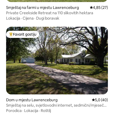
Smještaj na farmi u mjestu Lawrenceburg
Prosječna ocje
4,85 (27)
Private Creekside Retreat na 110 slikovitih hektara
Lokacija
·
Cijena
·
Dugi boravak
Favorit gostiju
Glavni favorit gostiju
Dom u mjestu Lawrenceburg
Prosječna ocj
5,0 (40)
Smještaj na selu, svjetlovodni internet, sedmični/mjesečni
popusti
Porodica
·
Lokacija
·
Roštilj