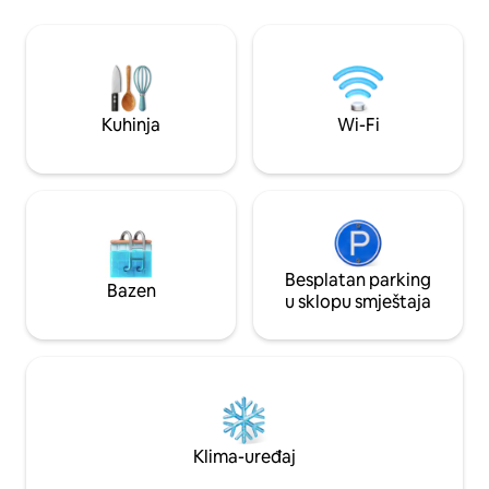
okruženi zrelim drvećem. Prikladan za
privatnog zemljišta
kućne ljubimce i savršen za porodice,
farmskim životinjam
parove ili miran odmor. Okružen
historijskim stabli
prirodom i kozama, ovaj smještaj je
Potrebno je vozil
poseban i dizajniran za opuštanje,
četiri točka (dostu
ponovno povezivanje i stvaranje trajnih
privatno i samo za odrasle
Kuhinja
Wi-Fi
uspomena.
pušenje 21 +
Besplatan parking
Bazen
u sklopu smještaja
Klima-uređaj