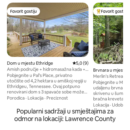
Favorit gostiju
Favorit gostiju
Favorit gostiju
Glavni favorit gost
Dom u mjestu Ethridge
Prosječna ocjena: 5,0 od 5, re
5,0 (9)
Amish područje + hidromasažna kada +
Brvnara u mjestu 
potok + 2 kreveta za 2 osobe + 4 hektara
Pobjegnite u Pal’s Place, privatno
Merlin's Retreat
+ kućni ljubimci
utočište od 4,2 hektara u amiškoj regiji u
Pobjegnite u Merli
Ethridgeu, Tennessee. Ovaj potpuno
udaljenu brvnaru 
renovirani dom s 3 spavaće sobe može
skrivenu u šumama
primiti 6 osoba, a sadrži 2 bračna kreveta
Porodica
·
Lokacija
·
Preciznost
bračna kreveta (gla
(uključujući podesivi masažni krevet na
kupatilo s kadom/
Lokacija
·
Udobnos
rasklapanje) i 1 krevet širine 150–179 cm.
Popularni sadržaji u smještajima za
opremljenu kuhinju
Uživajte u potoku, masažnoj kadi,
veliku vanjsku ter
odmor na lokaciji: Lawrence County
ognjištu, salonu u sjenici, objedovanju na
roštiljem, sudoper
otvorenom i potpunoj privatnosti
ognjištem. Smješt