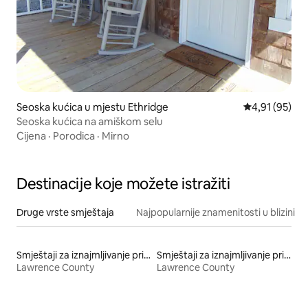
Seoska kućica u mjestu Ethridge
Prosječna ocje
4,91 (95)
Seoska kućica na amiškom selu
Cijena
·
Porodica
·
Mirno
Destinacije koje možete istražiti
Druge vrste smještaja
Najpopularnije znamenitosti u blizini
Smještaji za iznajmljivanje prikladni za kućne ljubimce
Smještaji za iznajmljivanje prikladni za porodice
Lawrence County
Lawrence County