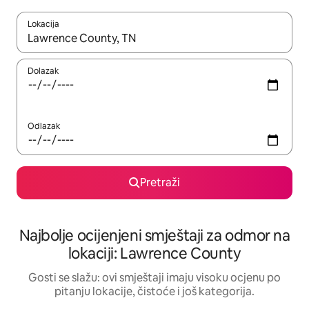
Lokacija
Kad rezultati budu dostupni, krećite se gore i dolje pomoću strel
Dolazak
Odlazak
Pretraži
Najbolje ocijenjeni smještaji za odmor na
lokaciji: Lawrence County
Gosti se slažu: ovi smještaji imaju visoku ocjenu po
pitanju lokacije, čistoće i još kategorija.