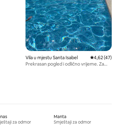
Vila u mjestu Santa Isabel
Prosječna ocjena: 4,62
4,62 (47)
Prekrasan pogled i odlično vrijeme. Za
porodice.
inas
Manta
eštaji za odmor
Smještaji za odmor