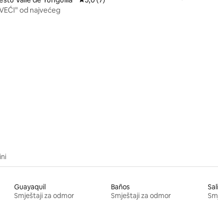
VEĆI" od najvećeg
 od 5, recenzija: 4
ini
Guayaquil
Baños
Sal
Smještaji za odmor
Smještaji za odmor
Smj