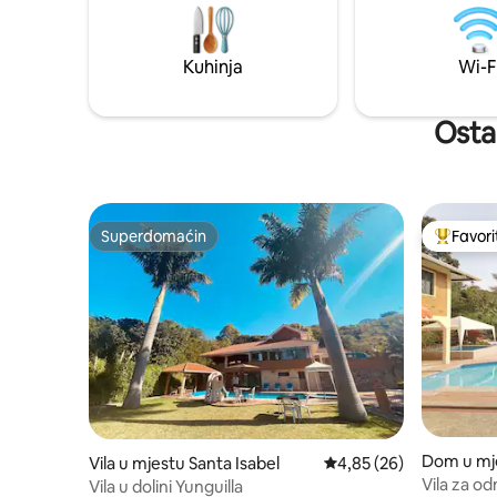
sa porodicom i prijateljima. Idealno
trenutke 
okruženje za odvajanje.
Rezervaci
Kuhinja
Wi-F
Ostal
Superdomaćin
Favori
Superdomaćin
Glavni fa
Dom u mje
Vila u mjestu Santa Isabel
Prosječna ocjena: 4,85 
4,85 (26)
Vila za od
Vila u dolini Yunguilla