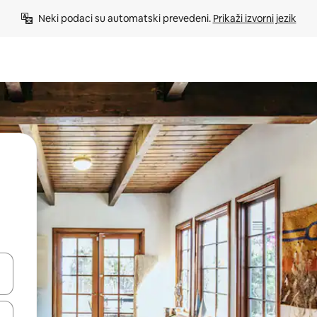
Neki podaci su automatski prevedeni. 
Prikaži izvorni jezik
e pomoću strelica ili ih pregledajte dodirom ili povlačenjem prsta.