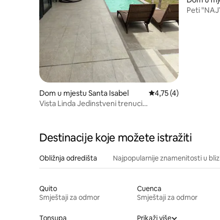
Peti "NAJ
Dom u mjestu Santa Isabel
Prosječna ocjena: 4,75
4,75 (4)
Vista Linda Jedinstveni trenuci
Garantovana sigurnost
Destinacije koje možete istražiti
Obližnja odredišta
Najpopularnije znamenitosti u bliz
Quito
Cuenca
Smještaji za odmor
Smještaji za odmor
Tonsupa
Prikaži više