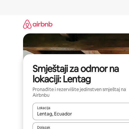
Pređi
na
sadržaj
Smještaji za odmor na
lokaciji: Lentag
Pronađite i rezervišite jedinstven smještaj na
Airbnbu
Lokacija
Kad rezultati budu dostupni, krećite se gore i dolj
Dolazak