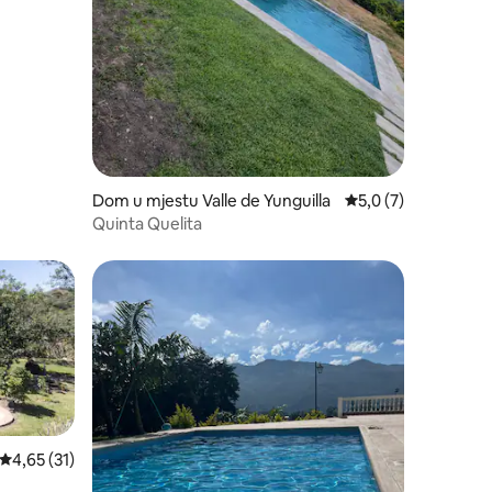
Dom u mjestu Valle de Yunguilla
Prosječna ocjena: 5,
5,0 (7)
Quinta Quelita
Prosječna ocjena: 4,65 od 5, recenzija: 31
4,65 (31)