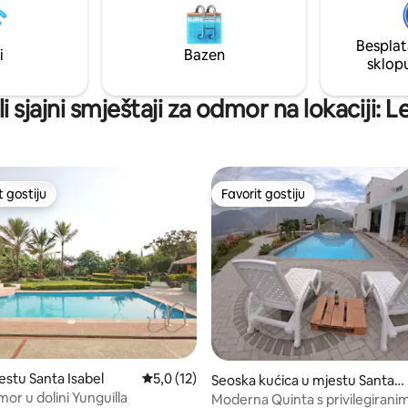
sa svojom djecom ili porodicom.
16 osoba. NAPOMENA: Dodatni 
je: Minimalno 2 noćenja.
osobi: 10 USD
Besplat
i
Bazen
sklop
i sjajni smještaji za odmor na lokaciji: 
t gostiju
Favorit gostiju
vorit gostiju
Favorit gostiju
stu Santa Isabel
Prosječna ocjena: 5,0 od 5, recenzija: 12
5,0 (12)
od 5, recenzija: 26
Seoska kućica u mjestu Santa I
sabel
mor u dolini Yunguilla
Moderna Quinta s privilegirani