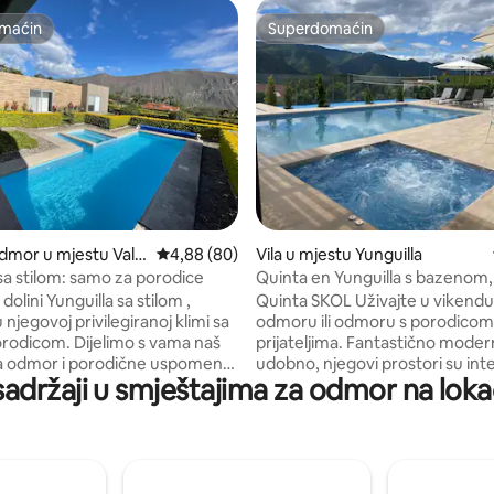
maćin
Superdomaćin
maćin
Superdomaćin
od 5, recenzija: 25
dmor u mjestu Valle
Prosječna ocjena: 4,88 od 5, recenzija: 80
4,88 (80)
Vila u mjestu Yunguilla
lla
 sa stilom: samo za porodice
Quinta en Yunguilla s bazenom,
jacuzzijem, saunom.
dolini Yunguilla sa stilom ,
Quinta SKOL Uživajte u vikend
u njegovoj privilegiranoj klimi sa
odmoru ili odmoru s porodicom i
Dijelimo s vama naš
prijateljima. Fantastično moder
a odmor i porodične uspomene,
udobno, njegovi prostori su inte
sadržaji u smještajima za odmor na lokac
ožete uživati u njemu samo sat
imaju: Bazen -Jacuzzi - Sportski
d Cuence. Imat ćete sve što
Barbacoa - plesna staza - Audio
trebno da napravite te
karaoke oprema. -Tv (Netflix, h
ma društvenih
Disney) -Wi-Fi u svim svojim po
ili zabava. Nudimo prostor
za zabavu Prekrasan pogled na 
a koje žele odmoriti i provoditi
Yunguilla Cijene na ovoj platformi su 1 do