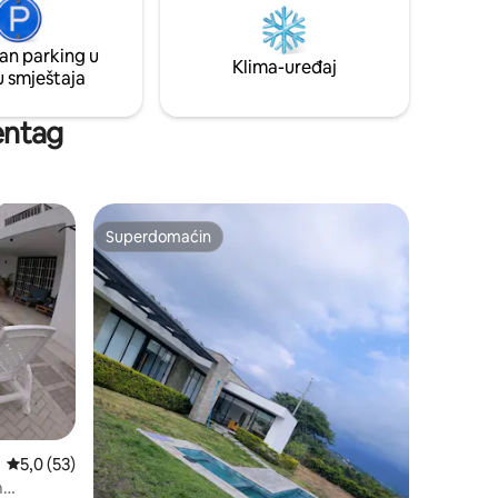
trošak po
prostore za lomače pored mjeseca.
an parking u
Klima-uređaj
u smještaja
Lentag
Superdomaćin
Superdomaćin
Prosječna ocjena: 5,0 od 5, recenzija: 53
5,0 (53)
m