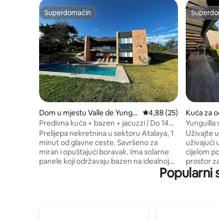
Superdomaćin
Superdo
Superdomaćin
Superdo
Dom u mjestu Valle de Yungui
Prosječna ocjena: 4,88 
4,88 (25)
Kuća za o
lla
de Yungui
Predivna kuća + bazen + jacuzzi | Do 14
Yunguilla
osoba
Prelijepa nekretnina u sektoru Atalaya, 1
Uživajte u 
minut od glavne ceste. Savršeno za
uživajući 
miran i opuštajući boravak. Ima solarne
cijelom porodicom. 
panele koji održavaju bazen na idealnoj
prostor z
Popularni 
temperaturi. Ima 3 sobe s bračnim
tako da m
krevetom, krevetima na sprat, kupatilom
vremena o
i kaučem na razvlačenje. Može primiti 12-
vam je po
14 osoba. Društveni prostor ima roštilj na
porodične dane. Ne
ugalj, grijani bazen sa solarnim panelima,
događaja 
jacuzzi i stoni fudbal, savršen za uživanje
porodicam