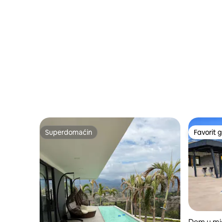
Superdomaćin
Favorit g
Superdomaćin
Favorit g
Dom u mje