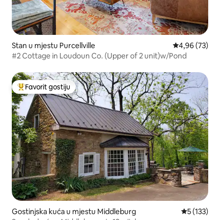
Stan u mjestu Purcellville
Prosječna ocje
4,96 (73)
#2 Cottage in Loudoun Co. (Upper of 2 unit)w/Pond
Favorit gostiju
Glavni favorit gostiju
Gostinjska kuća u mjestu Middleburg
Prosječna oc
5 (133)