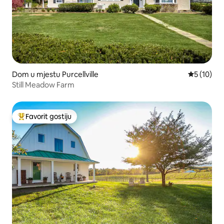
Dom u mjestu Purcellville
Prosječna 
5 (10)
Still Meadow Farm
Favorit gostiju
Glavni favorit gostiju