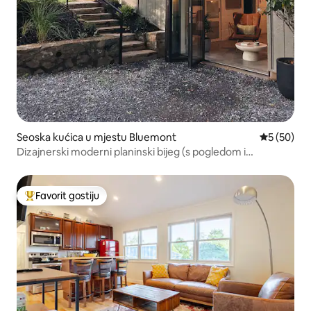
Seoska kućica u mjestu Bluemont
Prosječna o
5 (50)
Dizajnerski moderni planinski bijeg (s pogledom i
masažnom kadom)
Favorit gostiju
Glavni favorit gostiju