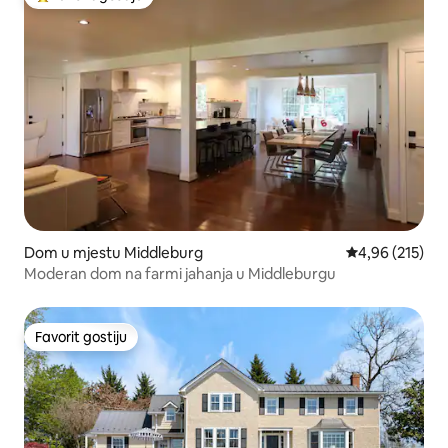
Glavni favorit gostiju
Dom u mjestu Middleburg
Prosječna ocjen
4,96 (215)
Moderan dom na farmi jahanja u Middleburgu
Favorit gostiju
Favorit gostiju