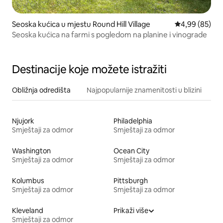
Seoska kućica u mjestu Round Hill Village
Prosječna ocje
4,99 (85)
Seoska kućica na farmi s pogledom na planine i vinograde
Destinacije koje možete istražiti
Obližnja odredišta
Najpopularnije znamenitosti u blizini
Njujork
Philadelphia
Smještaji za odmor
Smještaji za odmor
Washington
Ocean City
Smještaji za odmor
Smještaji za odmor
Kolumbus
Pittsburgh
Smještaji za odmor
Smještaji za odmor
Kleveland
Prikaži više
Smještaji za odmor