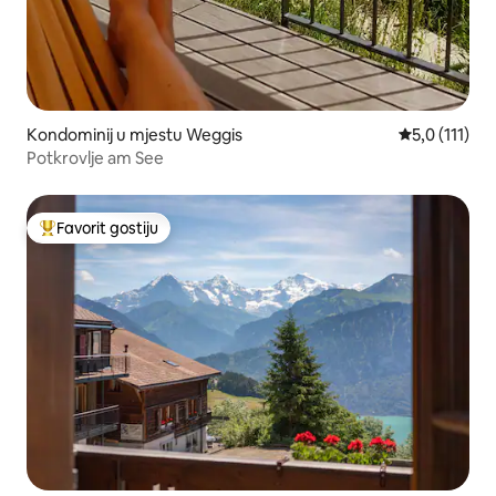
Kondominij u mjestu Weggis
Prosječna ocj
5,0 (111)
Potkrovlje am See
Favorit gostiju
Glavni favorit gostiju