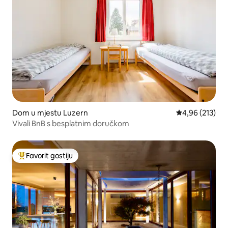
Dom u mjestu Luzern
Prosječna ocjen
4,96 (213)
Vivali BnB s besplatnim doručkom
Favorit gostiju
Glavni favorit gostiju