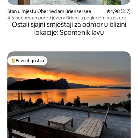
Stan u mjestu Oberried am Brienzersee
Prosječna ocjen
4,98 (217)
4,5-sobni stan pored jezera Brienz s pogledom na jezero
Ostali sjajni smještaji za odmor u blizini
lokacije: Spomenik lavu
Favorit gostiju
Glavni favorit gostiju