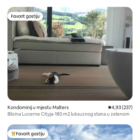
centrom
Favorit gostiju
Favorit gostiju
Kondominij u mjestu Malters
Prosječna ocjen
4,93 (237)
Blizina Lucerne Cityja-180 m2 luksuznog stana u zelenom
Favorit gostiju
Glavni favorit gostiju