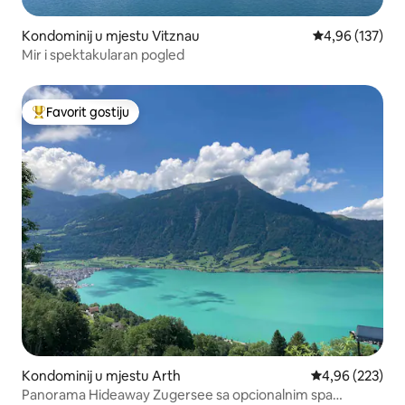
Kondominij u mjestu Vitznau
Prosječna ocjen
4,96 (137)
Mir i spektakularan pogled
Favorit gostiju
Glavni favorit gostiju
Kondominij u mjestu Arth
Prosječna ocjen
4,96 (223)
Panorama Hideaway Zugersee sa opcionalnim spa