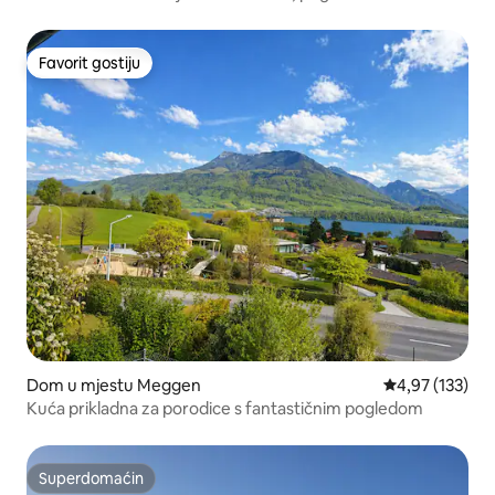
Favorit gostiju
Favorit gostiju
Dom u mjestu Meggen
Prosječna ocjen
4,97 (133)
Kuća prikladna za porodice s fantastičnim pogledom
Superdomaćin
Superdomaćin