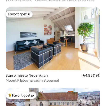
Favorit gostiju
Favorit gostiju
Stan u mjestu Neuenkirch
Prosječna ocjen
4,95 (191)
Mount Pilatus na vašim stopama!
Favorit gostiju
Glavni favorit gostiju