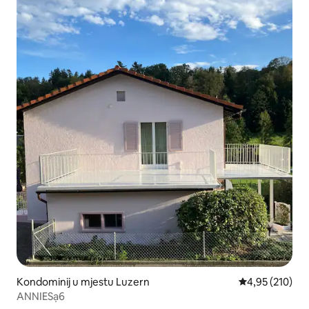
Kondominij u mjestu Luzern
Prosječna ocjen
4,95 (210)
ANNIESạ6