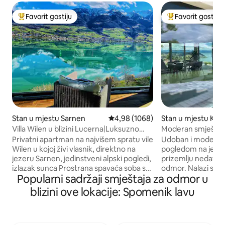
Favorit gostiju
Favorit gostiju
Glavni favorit gostiju
Glavni favorit gost
Stan u mjestu Sarnen
Prosječna ocjena: 4,98 od 5, recen
4,98 (1068)
Stan u mjestu Kra
Villa Wilen u blizini Lucerna|Luksuzno
Moderan smještaj
utočište uz jezero
pogledom na jeze
Privatni apartman na najvišem spratu vile
Udoban i moderan
Wilen u kojoj živi vlasnik, direktno na
pogledom na jezer
jezeru Sarnen, jedinstveni alpski pogledi,
prizemlju nedavno
izlazak sunca Prostrana spavaća soba s
odmor. Nalazi se u 
Popularni sadržaji smještaja za odmor u
kućnim kinom, panoramskim salon,
polazna je tačka za
velikom kuhinjom i kupatilom (sve
jezera. Idealno za
blizini ove lokacije: Spomenik lavu
privatne prostorije). Za 3–5 gostiju,
pogledom na jezero 
dodatna privatna spavaća soba s
prostor za roštilj s
kupatilom nalazi se jedan sprat niže
Uključite panorams