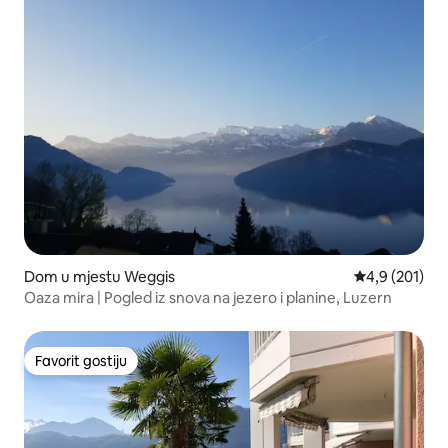
Dom u mjestu Weggis
Prosječna ocje
4,9 (201)
Oaza mira | Pogled iz snova na jezero i planine, Luzern
Favorit gostiju
Favorit gostiju