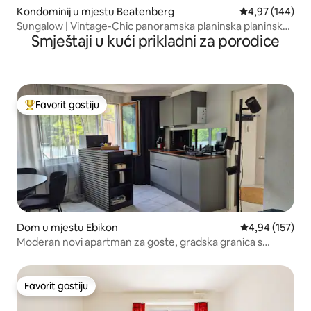
Kondominij u mjestu Beatenberg
Prosječna ocjen
4,97 (144)
Sungalow | Vintage-Chic panoramska planinska planinska
Smještaji u kući prikladni za porodice
kuća
Favorit gostiju
Glavni favorit gostiju
Dom u mjestu Ebikon
Prosječna ocjen
4,94 (157)
Moderan novi apartman za goste, gradska granica s
parkingom
Favorit gostiju
Favorit gostiju