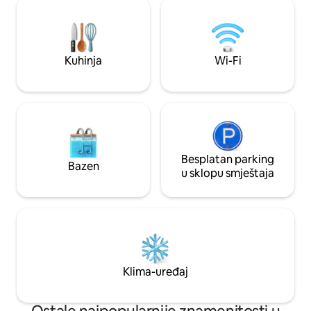
(pristup liftom, zajednički prostor).
popusti) U blizini:
Pristup jezeru i vrtu, SUP daskama,
autobuska stanica
besplatan parking i Wi-Fi. Djeca su
seoska prodavnica,
dobrodošla, dozvoljeni su samo mali psi.
planinarske staze,
Najpopularniji smještaj na Airbnbu u
Interlaken, Beate
Kuhinja
Wi-Fi
Švicarskoj. Do većine istaknutih sadržaja
se stiže u roku od 1 sata.
Besplatan parking
Bazen
u sklopu smještaja
Klima-uređaj