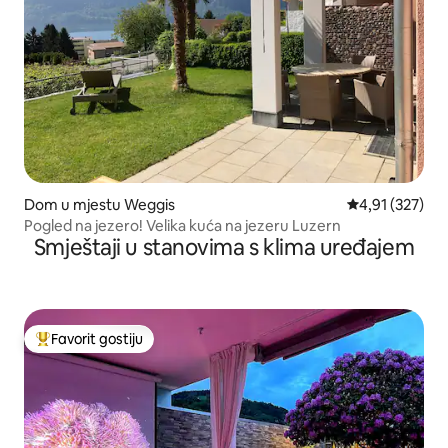
Dom u mjestu Weggis
Prosječna ocjen
4,91 (327)
Pogled na jezero! Velika kuća na jezeru Luzern
Smještaji u stanovima s klima uređajem
Favorit gostiju
Glavni favorit gostiju