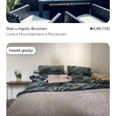
Stan u mjestu Brunnen
Prosječna ocjen
4,96 (114)
Luna o Mountainview o Pizzaoven
Favorit gostiju
Favorit gostiju