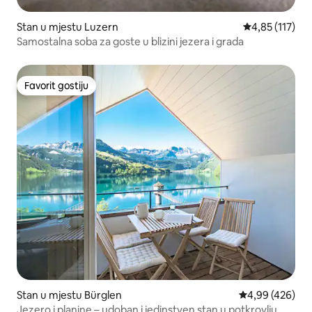
Stan u mjestu Luzern
Prosječna ocjen
4,85 (117)
Samostalna soba za goste u blizini jezera i grada
Favorit gostiju
Favorit gostiju
Stan u mjestu Bürglen
Prosječna ocjen
4,99 (426)
Jezero i planine – udoban i jedinstven stan u potkrovlju