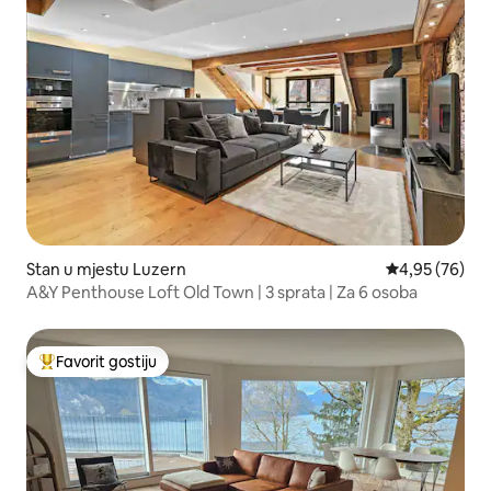
Stan u mjestu Luzern
Prosječna ocje
4,95 (76)
A&Y Penthouse Loft Old Town | 3 sprata | Za 6 osoba
Favorit gostiju
Glavni favorit gostiju