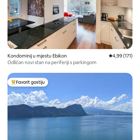
Kondominij u mjestu Ebikon
Prosječna ocjen
4,99 (171)
Odličan novi stan na periferiji s parkingom
Favorit gostiju
Glavni favorit gostiju