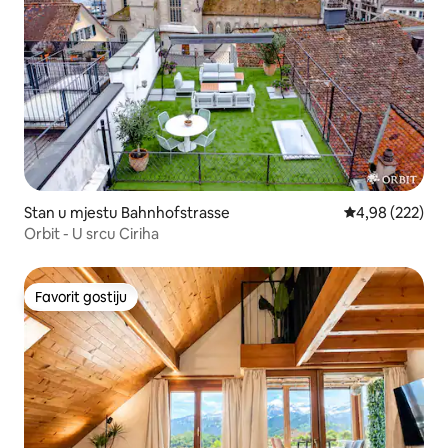
Stan u mjestu Bahnhofstrasse
Prosječna ocjen
4,98 (222)
Orbit - U srcu Ciriha
Favorit gostiju
Favorit gostiju