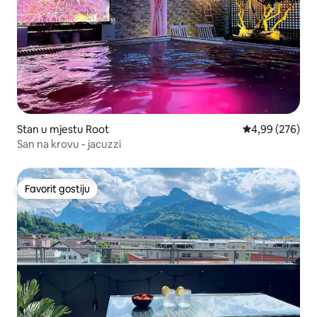
Stan u mjestu Root
Prosječna ocjen
4,99 (276)
San na krovu - jacuzzi
Favorit gostiju
Favorit gostiju