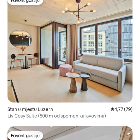
Favorit gostiju
Favorit gostiju
Stan u mjestu Luzern
Prosječna ocje
4,77 (79)
Liv Cosy Suite (500 m od spomenika lavovima)
Favorit gostiju
Favorit gostiju