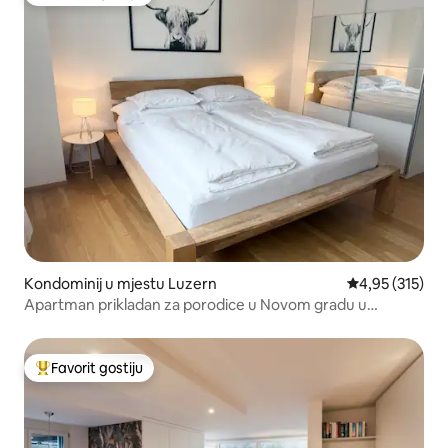
Glavni favorit gostiju
Kondominij u mjestu Luzern
Prosječna ocjen
4,95 (315)
Apartman prikladan za porodice u Novom gradu u
Luzernu
Favorit gostiju
Glavni favorit gostiju