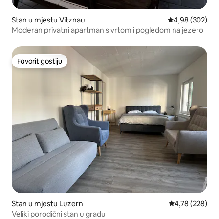
Stan u mjestu Vitznau
Prosječna ocjen
4,98 (302)
Moderan privatni apartman s vrtom i pogledom na jezero
Favorit gostiju
Favorit gostiju
Stan u mjestu Luzern
Prosječna ocjen
4,78 (228)
Veliki porodični stan u gradu