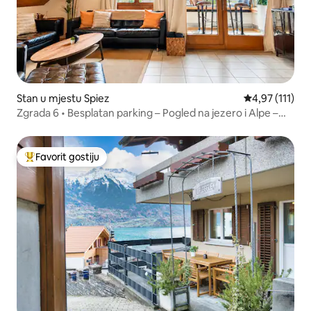
Stan u mjestu Spiez
Prosječna ocje
4,97 (111)
Zgrada 6 • Besplatan parking – Pogled na jezero i Alpe –
PS5
Favorit gostiju
Glavni favorit gostiju