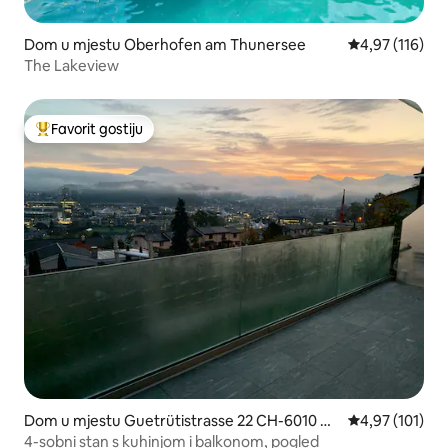
Dom u mjestu Oberhofen am Thunersee
Prosječna ocjen
4,97 (116)
The Lakeview
Favorit gostiju
Glavni favorit gostiju
Dom u mjestu Guetrütistrasse 22 CH-6010 Kri
Prosječna ocjen
4,97 (101)
ens SWITZERLAND
4-sobni stan s kuhinjom i balkonom, pogled