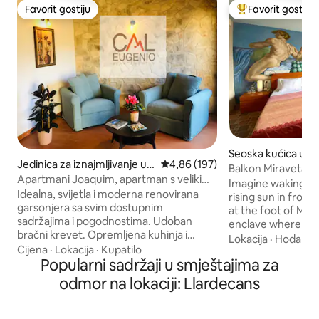
Favorit gostiju
Favorit gostiju
Favorit gostiju
Glavni favorit gost
Seoska kućica u m
Jedinica za iznajmljivanje u
Prosječna ocjena: 4,86 od 5, rece
4,86 (197)
et
Balkon Miraveta
mjestu Margalef
Apartmani Joaquim, apartman s velikim
Imagine waking up 
bračnim krevetom (king size)
Idealna, svijetla i moderna renovirana
rising sun in front
garsonjera sa svim dostupnim
at the foot of Mira
sadržajima i pogodnostima. Udoban
enclave where serenit
bračni krevet. Opremljena kuhinja i
Aurelio and Joaqu
Lokacija
·
Hodanje
kompletno kupatilo. Smješteno u
Cijena
·
Lokacija
·
Kupatilo
to enjoy a cozy ex
samom centru kako biste uživali u svom
Popularni sadržaji u smještajima za
with a lovely room
boravku u M. Argalefu. Sve je osmišljeno
kitchenette, terrace
odmor na lokaciji: Llardecans
za sjajno iskustvo u selu, uz 24-satnu
up with the birds,
uslugu podrške i svu moguću
the trees next to t
fleksibilnost za miran boravak od
Enjoy the landscape