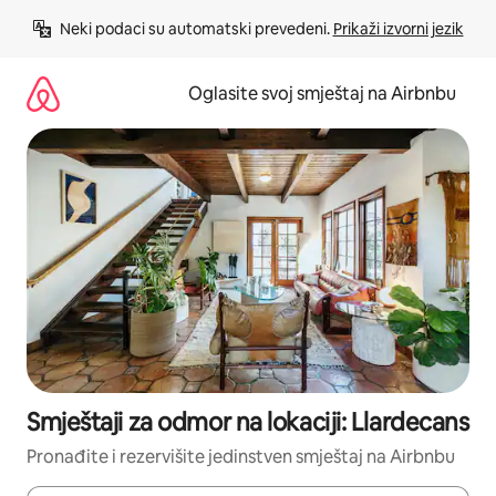
Pređi
Neki podaci su automatski prevedeni. 
Prikaži izvorni jezik
na
sadržaj
Oglasite svoj smještaj na Airbnbu
Smještaji za odmor na lokaciji: Llardecans
Pronađite i rezervišite jedinstven smještaj na Airbnbu