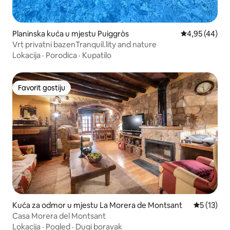
Planinska kuća u mjestu Puiggròs
Prosječna ocje
4,95 (44)
Vrt privatni bazenTranquil.lity and nature
Lokacija
·
Porodica
·
Kupatilo
Favorit gostiju
Favorit gostiju
Kuća za odmor u mjestu La Morera de Montsant
Prosječna 
5 (13)
Casa Morera del Montsant
Lokacija
·
Pogled
·
Dugi boravak