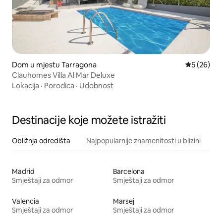
Dom u mjestu Tarragona
Prosječna o
5 (26)
Clauhomes Villa Al Mar Deluxe
Lokacija
·
Porodica
·
Udobnost
Destinacije koje možete istražiti
Obližnja odredišta
Najpopularnije znamenitosti u blizini
Madrid
Barcelona
Smještaji za odmor
Smještaji za odmor
Valencia
Marsej
Smještaji za odmor
Smještaji za odmor