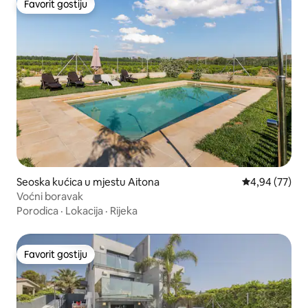
Favorit gostiju
Favorit gostiju
Seoska kućica u mjestu Aitona
Prosječna ocje
4,94 (77)
Voćni boravak
Porodica
·
Lokacija
·
Rijeka
Favorit gostiju
Favorit gostiju