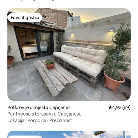
Favorit gostiju
Favorit gostiju
Potkrovlje u mjestu Capçanes
Prosječna ocje
4,93 (59)
Penthouse s terasom u Capçanesu
Lokacija
·
Porodica
·
Preciznost