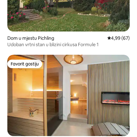
Dom u mjestu Pichling
Prosječna ocje
4,99 (67)
Udoban vrtni stan u blizini cirkusa Formule 1
Favorit gostiju
Favorit gostiju