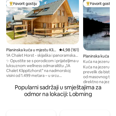
Favorit gostiju
Favorit gostiju
Glavni favorit gostiju
Glavni favorit gost
Planinska kuća u mjestu Klip
Prosječna ocjena: 4,98 od 5, rece
4,98 (161)
pitztörl
1A Chalet Horst - skijaška i panoramska
Planinska kuća u m
sauna
✨ Opustite se s porodicom i prijateljima u
schrott
Kuća na jezeru (4/4)
luksuznom wellness odmaralištu „1A
uživanjem i priro
Kuća na jezeru, moj
Chalet Klippitzhorst” na nadmorskoj
prevelik da biste g
visini od 1.499 metara – u srcu
od masovnog turiz
planinarskog i skijaškog područja
direktno na jezeru
Klippitztörl. 🧖‍♂️ Vrhunska atrakcija je
Popularni sadržaji u smještajima za
oko nje sve je vrlo 
ostakljena panoramska sauna s
životinje. Vrlo važ
odmor na lokaciji: Lobming
predivnim pogledom. ☀️ Ljeti vas brojne
mjesta za roštilj/v
pješačke staze odmah ispred vrata
vlastitog pristaništ
pozivaju da uživate u aktivnim danima;
vrtnih ljuljački, č
zimi možete uživati u skijaškom centru
uspravno veslanje 
koji se nalazi nedaleko od vas. 🔌 Stanica