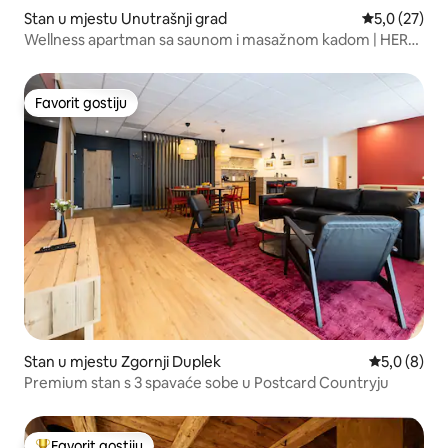
Stan u mjestu Unutrašnji grad
Prosječna ocj
5,0 (27)
Wellness apartman sa saunom i masažnom kadom | HERO
HOMES Graz
Favorit gostiju
Favorit gostiju
Stan u mjestu Zgornji Duplek
Prosječna oc
5,0 (8)
Premium stan s 3 spavaće sobe u Postcard Countryju
Favorit gostiju