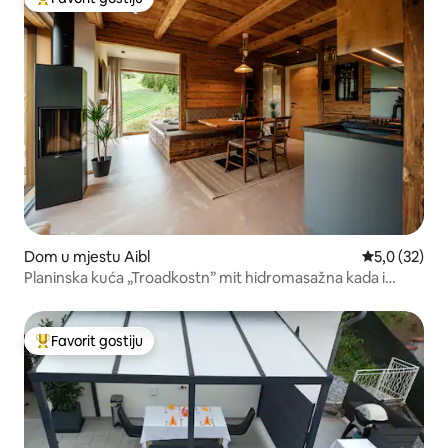
Glavni favorit gostiju
Dom u mjestu Aibl
Prosječna ocj
5,0 (32)
Planinska kuća „Troadkostn” mit hidromasažna kada i
panoramska sauna
Favorit gostiju
Glavni favorit gostiju