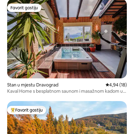
Favorit gostiju
Favorit gostiju
Stan u mjestu Dravograd
Prosječna ocje
4,94 (18)
Kaval Home s besplatnom saunom i masažnom kadom u
sklopu objekta
Favorit gostiju
Glavni favorit gostiju