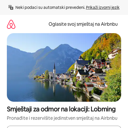
Pređi
Neki podaci su automatski prevedeni. 
Prikaži izvorni jezik
na
sadržaj
Oglasite svoj smještaj na Airbnbu
Smještaji za odmor na lokaciji: Lobming
Pronađite i rezervišite jedinstven smještaj na Airbnbu