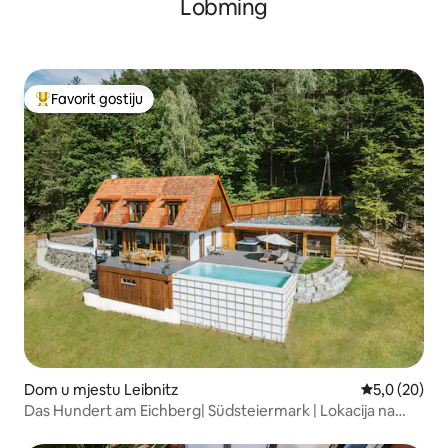
Lobming
Favorit gostiju
Glavni favorit gostiju
Dom u mjestu Leibnitz
Prosječna ocj
5,0 (20)
Das Hundert am Eichberg| Südsteiermark | Lokacija na
osami