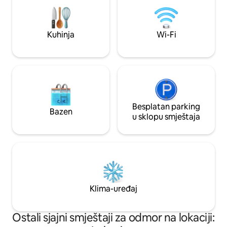
(„Villa Seen-Sucht”
za punjenje električnih automobila 🔥
koristiti sve... tak
Luksuzni roštilj na otvorenom 🛏️
nas. Posebno mjes
Visokokvalitetni kreveti s oprugama
Kuhinja
Wi-Fi
osiguravaju optimalnu udobnost
spavanja
Besplatan parking
Bazen
u sklopu smještaja
Klima-uređaj
Ostali sjajni smještaji za odmor na lokaciji: