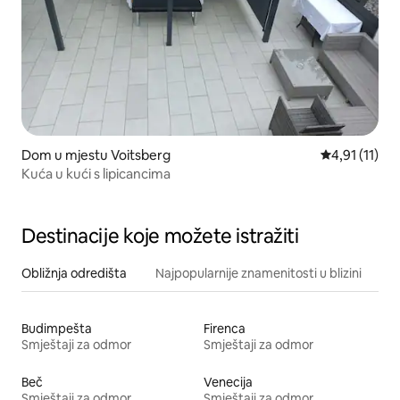
Dom u mjestu Voitsberg
Prosječna ocj
4,91 (11)
Kuća u kući s lipicancima
Destinacije koje možete istražiti
Obližnja odredišta
Najpopularnije znamenitosti u blizini
Budimpešta
Firenca
Smještaji za odmor
Smještaji za odmor
Beč
Venecija
Smještaji za odmor
Smještaji za odmor