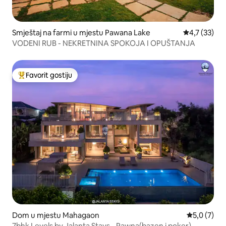
Smještaj na farmi u mjestu Pawana Lake
Prosječna oc
4,7 (33)
VODENI RUB - NEKRETNINA SPOKOJA I OPUŠTANJA
Favorit gostiju
Glavni favorit gostiju
Dom u mjestu Mahagaon
Prosječna o
5,0 (7)
7bhk Levels by Jalanta Stays - Pawna(bazen i poker)