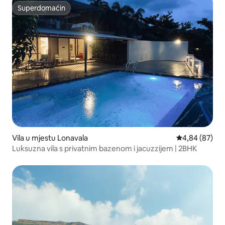
Superdomaćin
Superdomaćin
Vila u mjestu Lonavala
Prosječna ocje
4,84 (87)
Luksuzna vila s privatnim bazenom i jacuzzijem | 2BHK