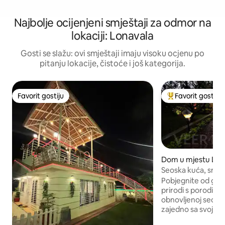
Najbolje ocijenjeni smještaji za odmor na
lokaciji: Lonavala
Gosti se slažu: ovi smještaji imaju visoku ocjenu po
pitanju lokacije, čistoće i još kategorija.
Favorit gostiju
Favorit gostiju
Favorit gostiju
Glavni favorit gost
Dom u mjestu Lon
Seoska kuća, smješ
Pobjegnite od grad
prirodi s porodicom
obnovljenoj seosko
zajedno sa svojim
Objekat ima više ni