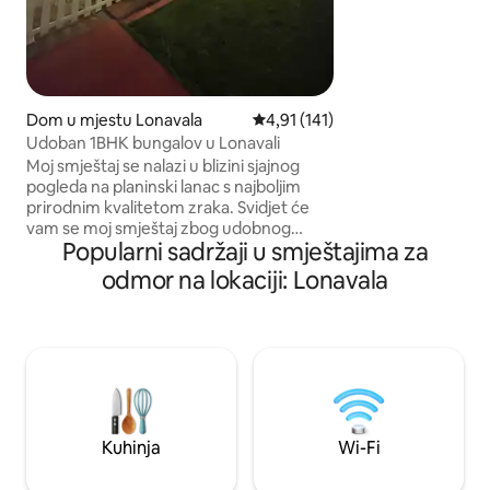
drvećem i biljkama
goanskom/portuga
burmanskim vratim
tikovine, španskim
originalnim namješ
ružinog drveta. Opustite se na prednjem
Dom u mjestu Lonavala
Prosječna ocjena: 4,91 od 5, rece
4,91 (141)
ili stražnjem balkon
Udoban 1BHK bungalov u Lonavali
vrtnoj rasvjeti i lo
Moj smještaj se nalazi u blizini sjajnog
pogleda na planinski lanac s najboljim
prirodnim kvalitetom zraka. Svidjet će
vam se moj smještaj zbog udobnog
Popularni sadržaji u smještajima za
kreveta, udobnih svjetala, kuhinje i bara.
Moj smještaj je pogodan za parove,
odmor na lokaciji: Lonavala
avanturiste koji putuju sami, turističke
putnike i porodice. Pogled s terase je
dirljiv za srce, zapravo možete uživati u
izlasku i zalasku sunca iz bungalova.
Mjesto koje možete preskočiti iz
užurbanog rasporeda Mumbaija ili Pune
gdje će se osloboditi sav stres. Ovaj 1BHK
ima luksuzno namještenu sobu.
Kuhinja
Wi-Fi