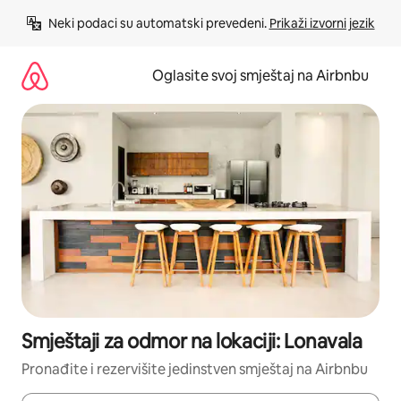
Pređi
Neki podaci su automatski prevedeni. 
Prikaži izvorni jezik
na
sadržaj
Oglasite svoj smještaj na Airbnbu
Smještaji za odmor na lokaciji: Lonavala
Pronađite i rezervišite jedinstven smještaj na Airbnbu