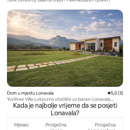
Dom u mjestu Lonavala
Prosječna o
5,0 (3)
Yunitree Villa-Luksuzno utočište uz bazen-Lonavala,
Kada je najbolje vrijeme da se posjeti
Pawna
Lonavala?
Mjesec
Prosječna
Prosječna