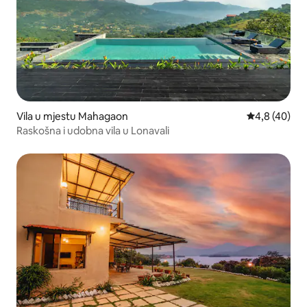
Vila u mjestu Mahagaon
Prosječna ocj
4,8 (40)
Raskošna i udobna vila u Lonavali