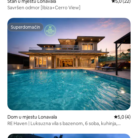
Stan u mjestu Lonavala
Prosječna ocj
5,0 (22)
Savršen odmor [Ibiza+Cerro View]
Superdomaćin
Superdomaćin
Dom u mjestu Lonavala
Prosječna o
5,0 (4)
RE Haven | Luksuzna vila s bazenom, 6 soba, kuhinja,
kupatilo, sobe za kartanje