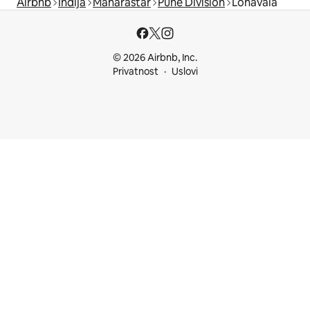
Airbnb
Indija
Maharaštar
Pune Division
Lonavala
© 2026 Airbnb, Inc.
Privatnost
Uslovi