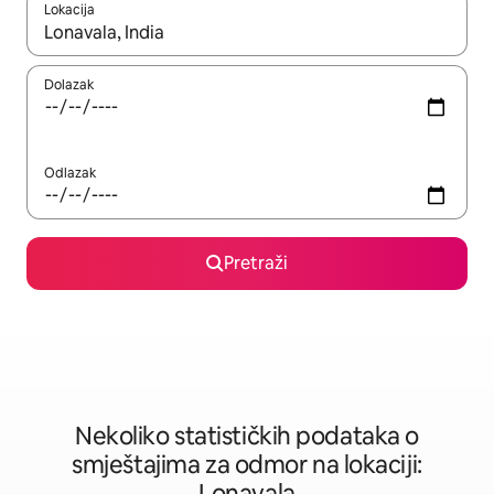
Lokacija
Kad rezultati budu dostupni, krećite se gore i dolje pomoću strel
Dolazak
Odlazak
Pretraži
Nekoliko statističkih podataka o
smještajima za odmor na lokaciji:
Lonavala