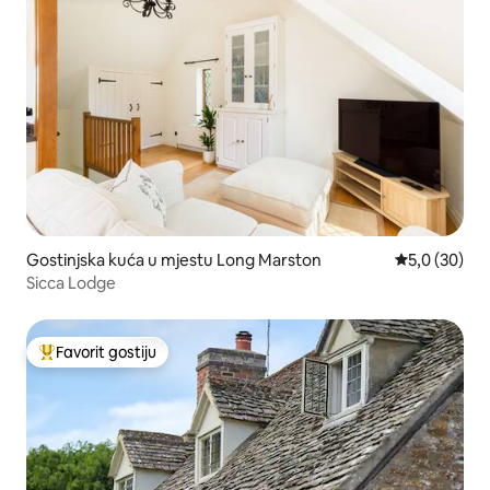
Gostinjska kuća u mjestu Long Marston
Prosječna ocj
5,0 (30)
Sicca Lodge
Favorit gostiju
Glavni favorit gostiju