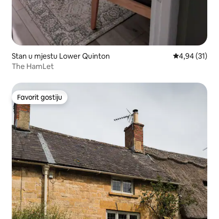
Stan u mjestu Lower Quinton
Prosječna ocje
4,94 (31)
The HamLet
Favorit gostiju
Favorit gostiju