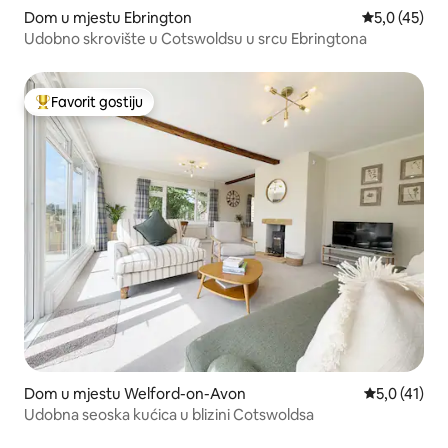
Dom u mjestu Ebrington
Prosječna ocj
5,0 (45)
Udobno skrovište u Cotswoldsu u srcu Ebringtona
Favorit gostiju
Glavni favorit gostiju
Dom u mjestu Welford-on-Avon
Prosječna oc
5,0 (41)
Udobna seoska kućica u blizini Cotswoldsa