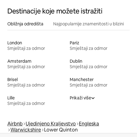
Destinacije koje možete istražiti
Obližnja odredišta
Najpopularnije znamenitosti u blizini
London
Pariz
Smještaji za odmor
Smještaji za odmor
Amsterdam
Dublin
Smještaji za odmor
Smještaji za odmor
Brisel
Manchester
Smještaji za odmor
Smještaji za odmor
Lille
Prikaži više
Smještaji za odmor
Airbnb
Ujedinjeno Kraljevstvo
Engleska
Warwickshire
Lower Quinton