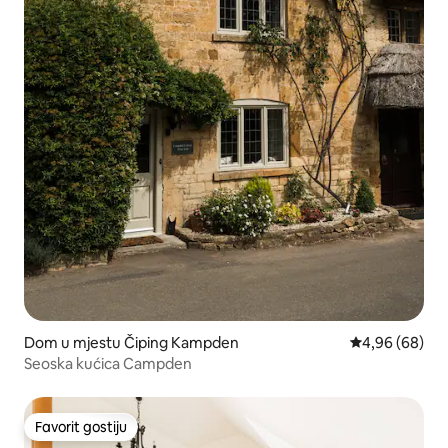
Dom u mjestu Čiping Kampden
Prosječna ocje
4,96 (68)
Seoska kućica Campden
Favorit gostiju
Favorit gostiju