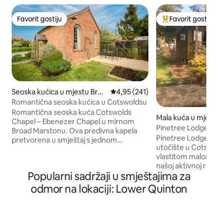
Favorit gostiju
Favorit gostiju
Favorit gostiju
Glavni favorit gost
Seoska kućica u mjestu Broa
Prosječna ocjena: 4,95 od 5, rece
4,95 (241)
d Marston
Romantična seoska kućica u Cotswoldsu
Romantična seoska kuća Cotswolds
Mala kuća u mjest
Chapel – Ebenezer Chapel u mirnom
n
Pinetree Lodge, r
Broad Marstonu. Ova predivna kapela
Cotswoldsu
Pinetree Lodge je
pretvorena u smještaj s jednom
utočište u Cotswo
spavaćom sobom ima visoke stropove,
vlastitom malom,
originalne elemente, bračni krevet (180–
našoj aktivnoj radn
200 cm) i samostojeću kadu s pokretnim
Popularni sadržaji u smještajima za
oranica. Mirno mj
poklopcem na međuspratu. Savršeno
opustiti i resetova
romantično utočište s otvorenim
odmor na lokaciji: Lower Quinton
otvorenom pruža ro
prostorom za boravak, potpuno
dodacima na zahtje
opremljenom kuhinjom, privatnom
pripremu obroka u 
terasom i besplatnim parkingom. Samo