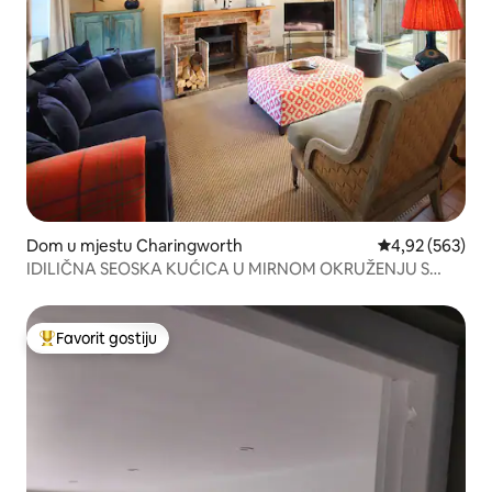
Dom u mjestu Charingworth
Prosječna ocjen
4,92 (563)
IDILIČNA SEOSKA KUĆICA U MIRNOM OKRUŽENJU S
POGLEDOM
Favorit gostiju
Glavni favorit gostiju