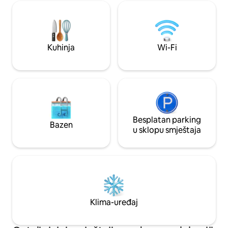
na plin. Efikasan g
10–15 minuta od Chipping Campdena i
dovoljno topline u 
Broadwaya, 20 minuta od Stratforda na
tokom zimskih mjes
Avonu. Idealno polazište za istraživanje
osnovna, mala plin
predivnog područja Cotswolds.
šolju čaja i doruč
Kuhinja
Wi-Fi
prostoru.
Besplatan parking
Bazen
u sklopu smještaja
Klima-uređaj