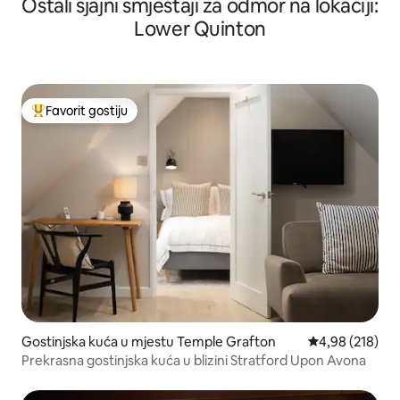
Ostali sjajni smještaji za odmor na lokaciji:
Lower Quinton
Favorit gostiju
Glavni favorit gostiju
Gostinjska kuća u mjestu Temple Grafton
Prosječna ocjen
4,98 (218)
Prekrasna gostinjska kuća u blizini Stratford Upon Avona