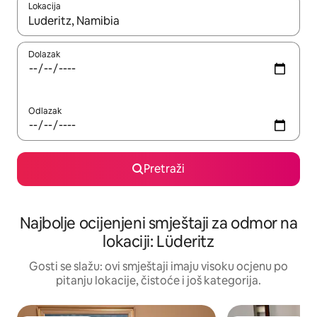
Lokacija
Kad rezultati budu dostupni, krećite se gore i dolje pomoću strel
Dolazak
Odlazak
Pretraži
Najbolje ocijenjeni smještaji za odmor na
lokaciji: Lüderitz
Gosti se slažu: ovi smještaji imaju visoku ocjenu po
pitanju lokacije, čistoće i još kategorija.