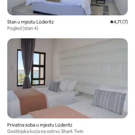
Stan u mjestu Lüderitz
Prosječna oc
4,71 (7)
Pogled (stan 4)
Privatna soba u mjestu Lüderitz
Gostinjska kuća na ostrvu Shark Twin