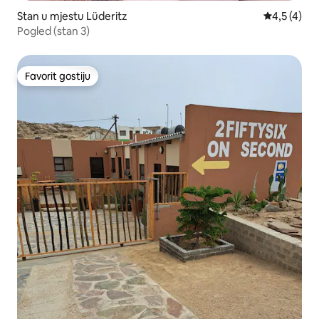
Stan u mjestu Lüderitz
Prosječna o
4,5 (4)
Pogled (stan 3)
Favorit gostiju
Favorit gostiju