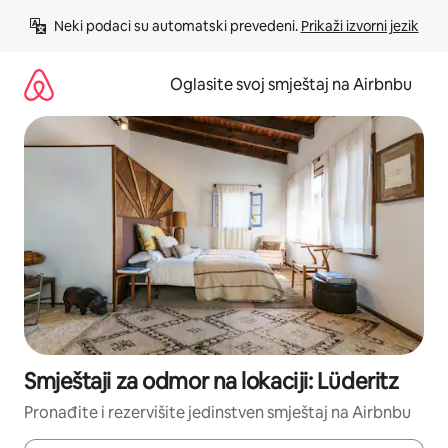
Pređi
Neki podaci su automatski prevedeni. 
Prikaži izvorni jezik
na
sadržaj
Oglasite svoj smještaj na Airbnbu
Smještaji za odmor na lokaciji: Lüderitz
Pronađite i rezervišite jedinstven smještaj na Airbnbu