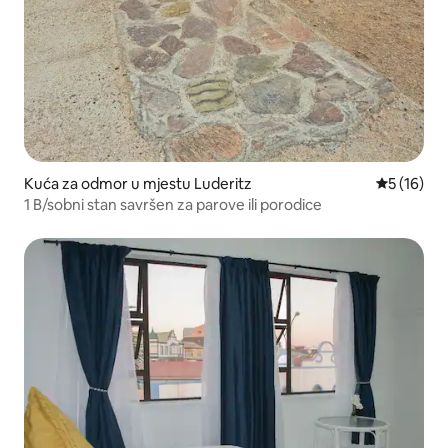
Kuća za odmor u mjestu Luderitz
Prosječna 
5 (16)
1 B/sobni stan savršen za parove ili porodice