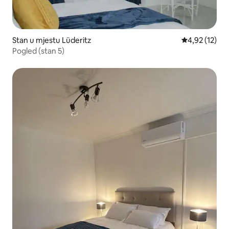
Stan u mjestu Lüderitz
Prosječna ocje
4,92 (12)
Pogled (stan 5)