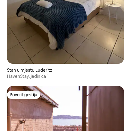
Stan u mjestu Luderitz
HavenStay, jedinica 1
Favorit gostiju
Favorit gostiju