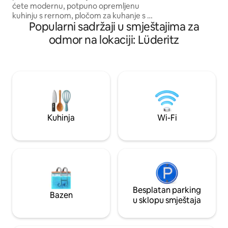
ćete modernu, potpuno opremljenu
kuhinju s rernom, pločom za kuhanje s 4
Popularni sadržaji u smještajima za
tanjira, ventilatorom,
frižiderom/zamrzivačem, mikrovalnom
odmor na lokaciji: Lüderitz
pećnicom, kuhalom za vodu i
francuskom prešom, kao i malom
trpezarijom ili dnevnim boravkom.
Prostor ima udobnu spavaću sobu s
bračnim krevetom, ugradbeni ormar i
kupatilo s tuš kabinom, umivaonikom i
WC-om. Objedovanje na otvorenom ili
doručak na terasi je apsolutno obavezan.
Kuhinja
Wi-Fi
Besplatan parking
Bazen
u sklopu smještaja