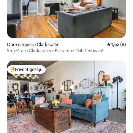
Dom u mjestu Clarksdale
Prosječna ocj
4,63 (8)
Smještaj u Clarksdaleu: Blizu muzičkih festivala!
Favorit gostiju
Glavni favorit gostiju