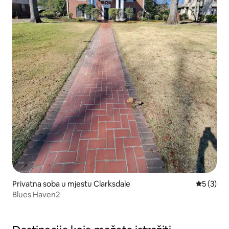
Privatna soba u mjestu Clarksdale
Prosječna
5 (3)
Blues Haven2