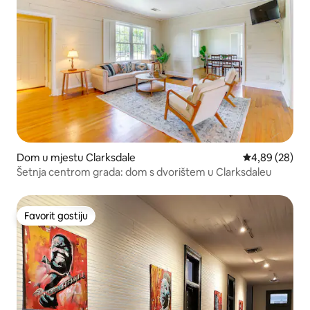
Dom u mjestu Clarksdale
Prosječna ocje
4,89 (28)
Šetnja centrom grada: dom s dvorištem u Clarksdaleu
Favorit gostiju
Favorit gostiju