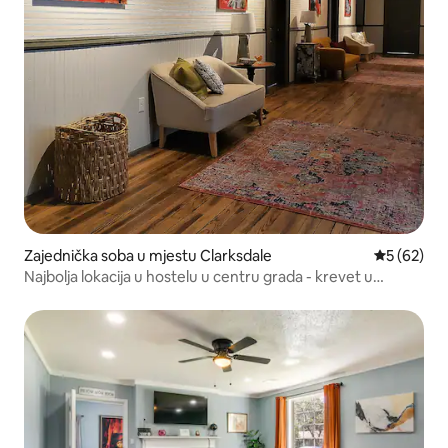
Zajednička soba u mjestu Clarksdale
Prosječna o
5 (62)
Najbolja lokacija u hostelu u centru grada - krevet u
spavaonici s 8 kreveta