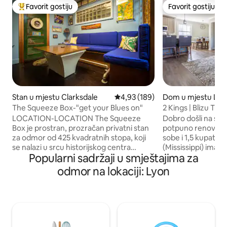
Favorit gostiju
Favorit gostiju
Glavni favorit gostiju
Favorit gostiju
Stan u mjestu Clarksdale
Prosječna ocjena: 4,93 od 5, rece
4,93 (189)
Dom u mjestu Lyo
The Squeeze Box-"get your Blues on"
2 Kings | Blizu Tuni
natkrivena verand
LOCATION-LOCATION The Squeeze
Dobro došli na svoj 
Box je prostran, prozračan privatni stan
potpuno renovirani
za odmor od 425 kvadratnih stopa, koji
sobe i 1,5 kupati
se nalazi u srcu historijskog centra
(Mississippi) ima 2
Popularni sadržaji u smještajima za
Clarksdalea u Mississippiju.
size), 1 bračni kre
Novoizgrađeni stan se nalazi u prizemlju
na razvlačenje (que
odmor na lokaciji: Lyon
bivše zgrade Clarksdale Telegraph (oko
ograđeni dvorište
1897. godine) @ u uglu Druge i Delte u
boravka, veliko dv
Historijskom okrugu Blues. Smješten
namjenski radni pro
preko puta umjetničke galerije
prilagođen osobam
Hambone i „Muzej Rock & Blues”, ovo je
Nalazi se na samo
najbolja lokacija u gradu. Prodavnice
Tunica kasina, blu