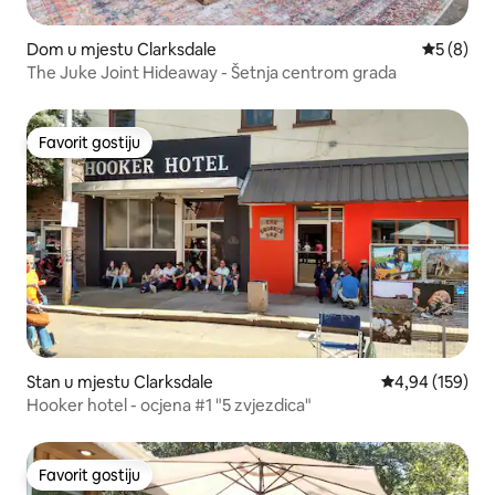
Dom u mjestu Clarksdale
Prosječna 
5 (8)
The Juke Joint Hideaway - Šetnja centrom grada
Favorit gostiju
Favorit gostiju
Stan u mjestu Clarksdale
Prosječna ocjen
4,94 (159)
Hooker hotel - ocjena #1 "5 zvjezdica"
Favorit gostiju
Favorit gostiju