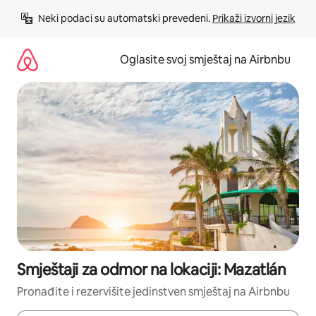
Pređi
Neki podaci su automatski prevedeni. 
Prikaži izvorni jezik
na
sadržaj
Oglasite svoj smještaj na Airbnbu
Smještaji za odmor na lokaciji: Mazatlán
Pronađite i rezervišite jedinstven smještaj na Airbnbu