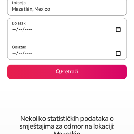
Lokacija
Kad rezultati budu dostupni, krećite se gore i dolje pomoću strel
Dolazak
Odlazak
Pretraži
Nekoliko statističkih podataka o
smještajima za odmor na lokaciji: