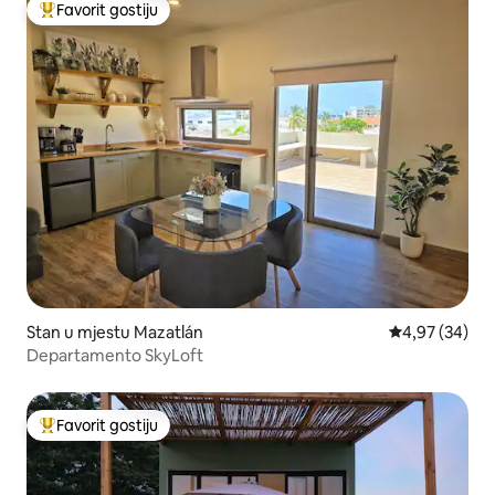
Favorit gostiju
Glavni favorit gostiju
Stan u mjestu Mazatlán
Prosječna ocje
4,97 (34)
Departamento SkyLoft
Favorit gostiju
Glavni favorit gostiju