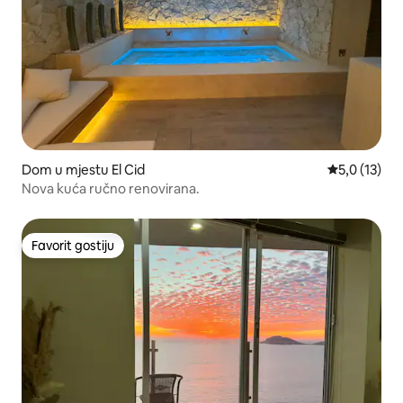
Dom u mjestu El Cid
Prosječna oc
5,0 (13)
Nova kuća ručno renovirana.
Favorit gostiju
Favorit gostiju