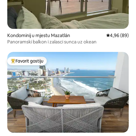
Kondominij u mjestu Mazatlán
Prosječna ocje
4,96 (89)
Panoramski balkon i zalasci sunca uz okean
Favorit gostiju
Glavni favorit gostiju