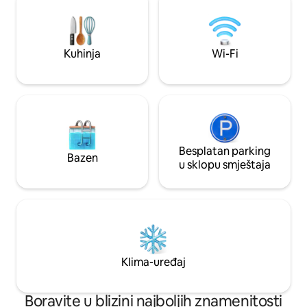
se profesionalno upravlja za vrhunski
prodavnica i Pizza
doživljaj na nivou hotela. Opustite se na
prvom spratu. Bazen, teretana, parking i
dvije privatne terase s djelimičnim
obezbjeđenje 0-24
pogledom na ocean, nekoliko minuta od
impresivan doživlja
Kuhinja
Wi-Fi
plaža, restorana i historijskog centra
grada, a sve to u mirnoj butik zgradi
Besplatan parking
Bazen
u sklopu smještaja
Klima-uređaj
Boravite u blizini najboljih znamenitosti