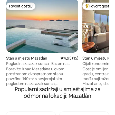
Favorit gostiju
Favorit gostiju
Favorit gostiju
Glavni favorit gost
Stan u mjestu Mazatlán
Prosječna ocjena: 4,93 od 5, rec
4,93 (15)
Stan u mjestu Maz
Pogled na zalazak sunca · Bazen na
Cijeli kondominij: 
krovu + jacuzzi · 3 spavaće sobe na 2
Boravite iznad Mazatlána u ovom
Gost je omiljeni za
sprata
prostranom dvospratnom stanu
gradu, centralno s
površine 140 m² s nevjerojatnim
među najtraženiji
pogledom na zalazak sunca,
Mazatlanu, s besp
Popularni sadržaji u smještajima za
smještenom na jednoj od najpoznatijih
sedmogodišnjom h
vidikovaca u gradu. Uživajte u
iznajmljivanja. Apartman na uglu na 14.
odmor na lokaciji: Mazatlán
beskonačnom bazenu na krovu i grijanoj
spratu, s nevjero
hidromasažnoj kadi – omiljenoj među
pogledom na okean
gostima – s panoramskim pogledom na
Prošetajte do Sand
Tri otoka i Malecón. Novi smještaj kojim
Malecon i restorana. Starbucks,