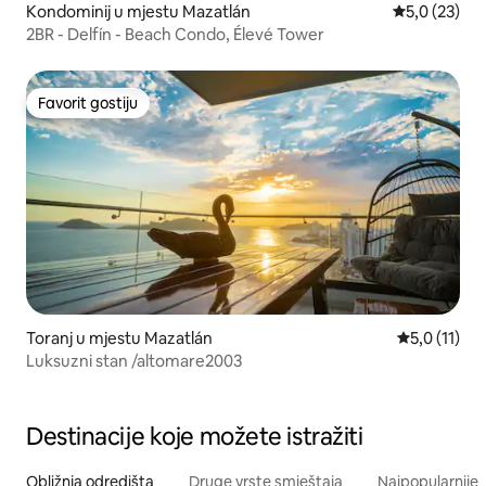
Kondominij u mjestu Mazatlán
Prosječna ocj
5,0 (23)
2BR - Delfín - Beach Condo, Élevé Tower
Favorit gostiju
Favorit gostiju
Toranj u mjestu Mazatlán
Prosječna oc
5,0 (11)
Luksuzni stan /altomare2003
Destinacije koje možete istražiti
Obližnja odredišta
Druge vrste smještaja
Najpopularnije z