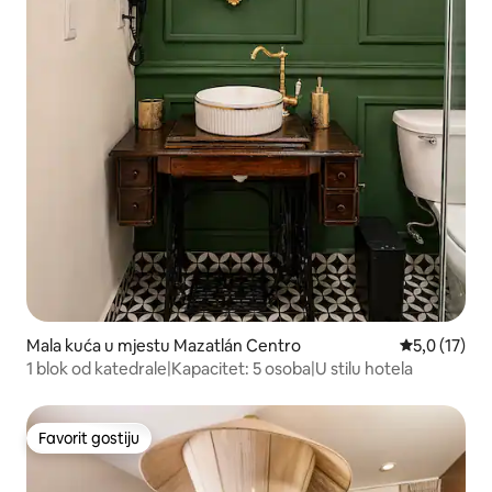
Mala kuća u mjestu Mazatlán Centro
Prosječna oc
5,0 (17)
1 blok od katedrale|Kapacitet: 5 osoba|U stilu hotela
Favorit gostiju
Favorit gostiju