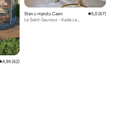
Stan u mjestu Caen
Prosječna ocjena: 5,0
5,0 (67)
Le Saint-Sauveur - Kada za
balineoterapiju - Hipercentar
Prosječna ocjena: 4,95 od 5, recenzija: 62
4,95 (62)