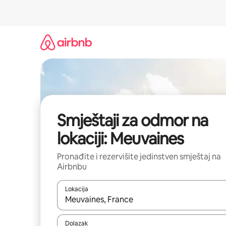
Pređi
na
sadržaj
Smještaji za odmor na
lokaciji: Meuvaines
Pronađite i rezervišite jedinstven smještaj na
Airbnbu
Lokacija
Kad rezultati budu dostupni, krećite se gore i dolj
Dolazak