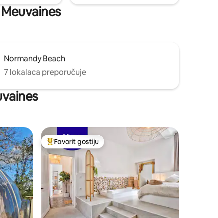
i: Meuvaines
Normandy Beach
7 lokalaca preporučuje
euvaines
Favorit gostiju
Glavni favorit gostiju