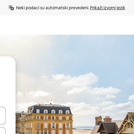
Neki podaci su automatski prevedeni. 
Prikaži izvorni jezik
e pomoću strelica ili ih pregledajte dodirom ili povlačenjem prsta.