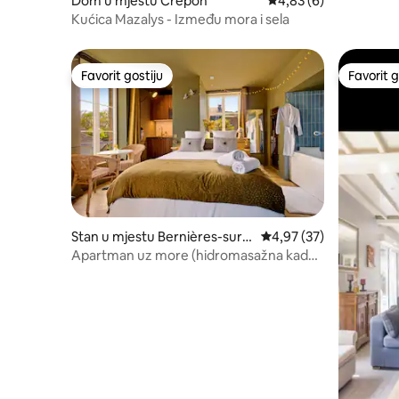
Dom u mjestu Crépon
Prosječna ocjena: 4,83
4,83 (6)
Kućica Mazalys - Između mora i sela
Favorit gostiju
Favorit g
Favorit gostiju
Favorit g
Stan u mjestu Bernières-sur-
Prosječna ocjena: 4,97 
4,97 (37)
Mer
Apartman uz more (hidromasažna kada
+ sauna)