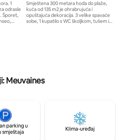
ora. 1
Smještena 300 metara hoda do plaže,
 za odrasle
kuća od 135 m2 je ohrabrujuća i
u. Šporet,
opuštajuća dekoracija. 3 velike spavaće
enseo,
sobe, 1 kupatilo s WC školjkom, tušem i
 za
velikom kadom. Veliki životni prostor u
ux. Sva
modernom uređenju, ugodna
škiri.
atmosfera, udobna kuhinja "mašina za
 sadržaji
suđe, rerna, mikrovalna pećnica, veliki
y🥐.
frižider sa zamrzivačem" zasebna WC
e 15 eura
šolja, velika soba za opuštanje s kaučem,
is 35 km
TV-om, igrama, stolnim nogometom.
to za
Vani, 300 m2 nije zanemareno, terasa s
vanjskim stolom. Neobavezna posteljina.
ji: Meuvaines
an parking u
Klima-uređaj
u smještaja