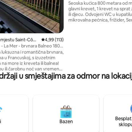
od 5, recenzija: 18
Seoska kućica 800 metara od m
glavni krevet, 1 krevet na sprat
ili djecu. Odvojeni WC u kupatil
mikrovalna pećnica, frižider, S
kuhinja i posuđe. Istražite plaže
slijetanje i šarmantni grad Baye
posteljina i potrepštine, kao i pe
 mjestu Saint-Côm
Prosječna ocjena: 4,99 od 5, recenzija: 113
4,99 (113)
Kućni ljubimci su dozvoljeni. Svi
sné
- La Mer - brvnara Balneo 180°
700 m Carrefour Snack 🍔Baker
om na more
 luksuzna i romantična brvnara,
Neobavezna naknada za čišćenj
na u Francuskoj, s izuzetnim
po noćenju. The Britanny Ferry 
na more iz kreveta ili balnea!
from the cottage. Odlično mjes
bu ili čarobnu noć van vremena,
zaustavljanje na povratku.
držaji u smještajima za odmor na lokaci
 će vas natjerati da poželite...
mo. Trenutak čaure je
dobnost je
 Balneo, opremljena kuhinja,
evet sa staklenim prozorom od
a spavanje s očima
za more. Samostalni
tem digikoda. Diskrecija i
Besplat
t su zagarantovani. Opcije se
i
Bazen
sklop
iti na našoj stranici.