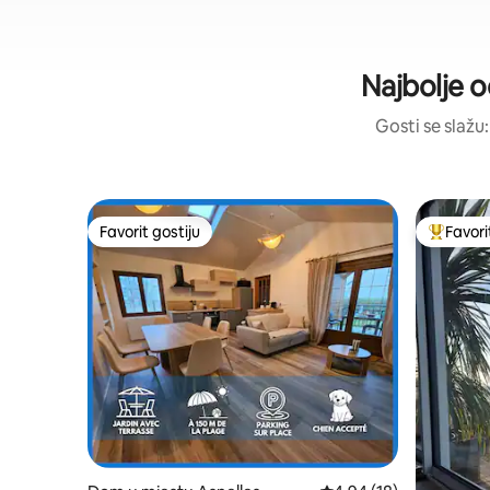
Najbolje o
Gosti se slažu:
Favorit gostiju
Favori
Favorit gostiju
Glavni fa