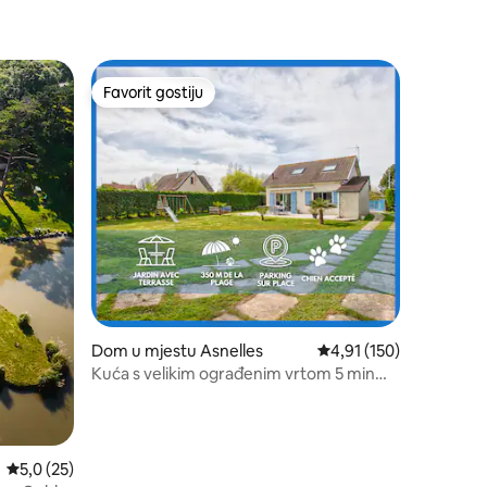
Favorit gostiju
Favorit gostiju
Dom u mjestu Asnelles
Prosječna ocjena: 4,91 
4,91 (150)
Kuća s velikim ograđenim vrtom 5 min
hoda #beachshops
Prosječna ocjena: 5,0 od 5, recenzija: 25
5,0 (25)