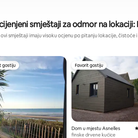
cijenjeni smještaji za odmor na lokaciji
 ovi smještaji imaju visoku ocjenu po pitanju lokacije, čistoće i
t gostiju
Favorit gostiju
vorit gostiju
Favorit gostiju
Dom u mjestu Asnelles
P
finske drvene kućice