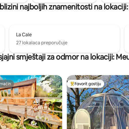
blizini najboljih znamenitosti na lokacij
La Cale
27 lokalaca preporučuje
sjajni smještaji za odmor na lokaciji: M
maćin
Favorit gostiju
maćin
Glavni favorit gostiju