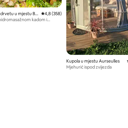
 drvetu u mjestu Ba
Prosječna ocjena: 4,8 od 5, recenzija: 358
4,8 (358)
 hidromasažnom kadom i
na more i konje (jul, avgust)
Kupola u mjestu Aurseulles
Mjehurić ispod zvijezda