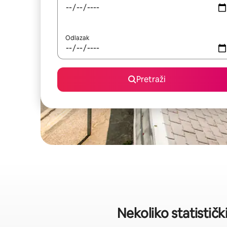
Odlazak
Pretraži
Nekoliko statistič