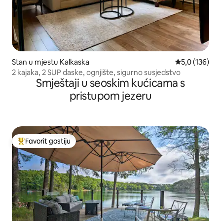
Stan u mjestu Kalkaska
Prosječna ocje
5,0 (136)
2 kajaka, 2 SUP daske, ognjište, sigurno susjedstvo
Smještaji u seoskim kućicama s
pristupom jezeru
Favorit gostiju
Glavni favorit gostiju