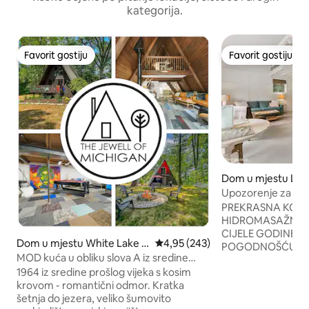
kategorija.
Favorit gostiju
Favorit gostiju
Favorit gostiju
Favorit gostiju
Dom u mjestu Lak
Upozorenje za paro
masažna kada, ogn
PREKRASNA KOLIB
HIDROMASAŽNO
CIJELE GODINE I
Dom u mjestu White Lake c
Prosječna ocjena: 4,95 od 5, rece
4,95 (243)
POGODNOŠĆU ZA
harter Township
MOD kuća u obliku slova A iz sredine
PRISTUPOM POLU
1964. godine s prostorijom za igre
1964 iz sredine prošlog vijeka s kosim
JEZERU MICHIGAN
krovom - romantični odmor. Kratka
10 SMJEŠTAJA, P
šetnja do jezera, veliko šumovito
KAPIJA ZA PRISTU