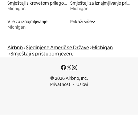
Smještaji s krevetom prilagođene visine
Smještaji za iznajmljivanje prikladni za porodice
Michigan
Michigan
Vile za iznajmljivanje
Prikaži više
Michigan
Airbnb
Sjedinjene Američke Države
Michigan
Smještaji s pristupom jezeru
© 2026 Airbnb, Inc.
Privatnost
Uslovi