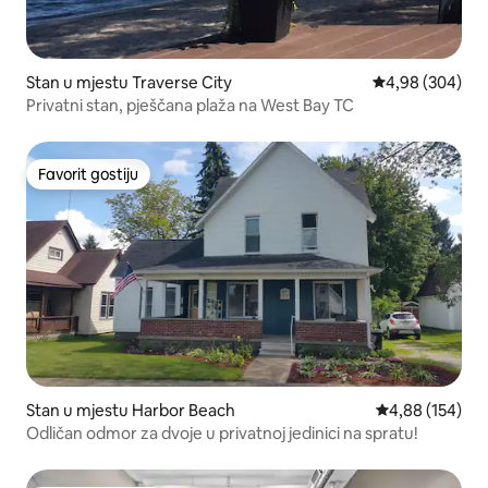
Stan u mjestu Traverse City
Prosječna ocjen
4,98 (304)
Privatni stan, pješčana plaža na West Bay TC
Favorit gostiju
Favorit gostiju
Stan u mjestu Harbor Beach
Prosječna ocjen
4,88 (154)
Odličan odmor za dvoje u privatnoj jedinici na spratu!