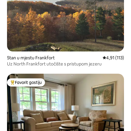
Stan u mjestu Frankfort
Prosječna ocje
4,91 (113)
Uz North Frankfort utočište s pristupom jezeru
Favorit gostiju
Glavni favorit gostiju