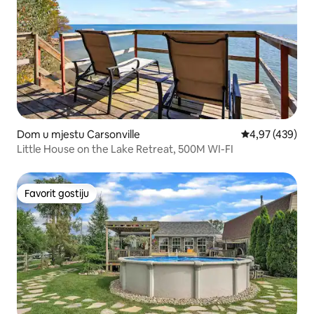
Dom u mjestu Carsonville
Prosječna ocjen
4,97 (439)
Little House on the Lake Retreat, 500M WI-FI
Favorit gostiju
Favorit gostiju