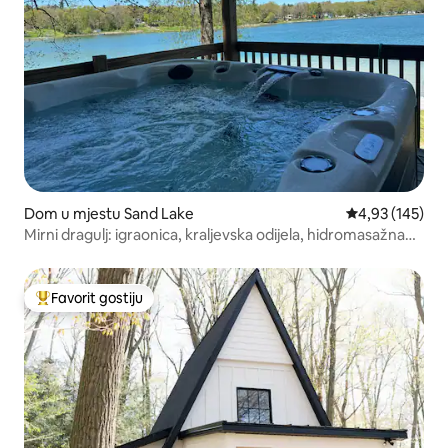
Dom u mjestu Sand Lake
Prosječna ocjen
4,93 (145)
Mirni dragulj: igraonica, kraljevska odijela, hidromasažna
kada, terase
Favorit gostiju
Glavni favorit gostiju