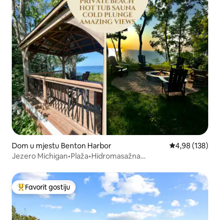
Dom u mjestu Benton Harbor
Prosječna ocjen
4,98 (138)
Jezero Michigan•Plaža•Hidromasažna
kada•Sauna•Nevjerovatni pogledi
Favorit gostiju
Glavni favorit gostiju