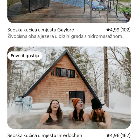
Seoska kućica u mjestu Gaylord
Prosječna ocjen
4,99 (102)
Živopisna obala jezera u blizini grada s hidromasažnom
kadom i igračkama za jezero
Favorit gostiju
Favorit gostiju
Seoska kućica u mjestu Interlochen
Prosječna ocjen
4,96 (167)