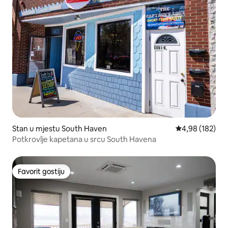
Stan u mjestu South Haven
Prosječna ocjen
4,98 (182)
Potkrovlje kapetana u srcu South Havena
Favorit gostiju
Favorit gostiju