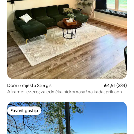
Dom u mjestu Sturgis
Prosječna ocjen
4,91 (234)
Aframe; jezero; zajednička hidromasažna kada; prikladno
za kućne ljubimce; niska naknada
Favorit gostiju
Favorit gostiju