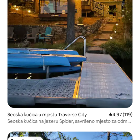
Seoska kućica u mjestu Traverse City
Prosječna ocjen
4,97 (119)
Seoska kućica na jezeru Spider, savršeno mjesto za odmor
na osami