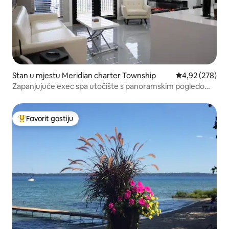
Stan u mjestu Meridian charter Township
Prosječna ocjen
4,92 (278)
Zapanjujuće exec spa utočište s panoramskim pogledom
na jezero!
Favorit gostiju
Glavni favorit gostiju