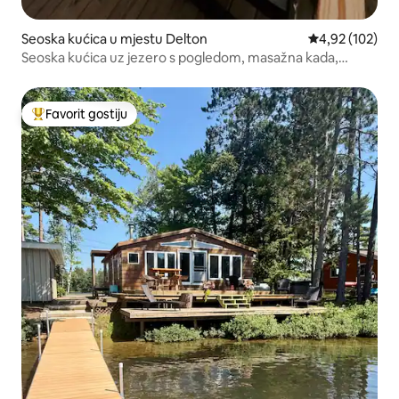
Seoska kućica u mjestu Delton
Prosječna ocjen
4,92 (102)
Seoska kućica uz jezero s pogledom, masažna kada,
kajaci, ribolov
Favorit gostiju
Glavni favorit gostiju