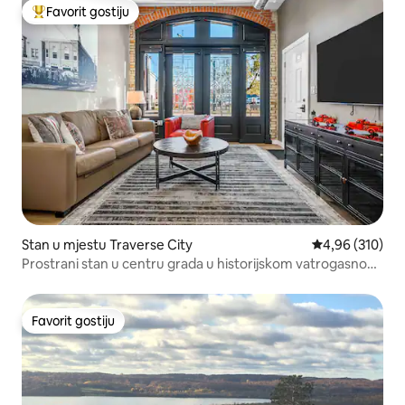
Favorit gostiju
Glavni favorit gostiju
Stan u mjestu Traverse City
Prosječna ocjen
4,96 (310)
Prostrani stan u centru grada u historijskom vatrogasnom
domu
Favorit gostiju
Favorit gostiju