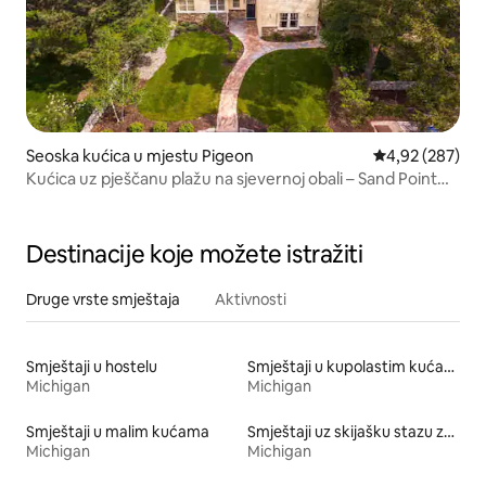
Seoska kućica u mjestu Pigeon
Prosječna ocjen
4,92 (287)
Kućica uz pješčanu plažu na sjevernoj obali – Sand Point
Home
Destinacije koje možete istražiti
Druge vrste smještaja
Aktivnosti
Smještaji u hostelu
Smještaji u kupolastim kućama
Michigan
Michigan
Smještaji u malim kućama
Smještaji uz skijašku stazu za iznajmljivanje
Michigan
Michigan