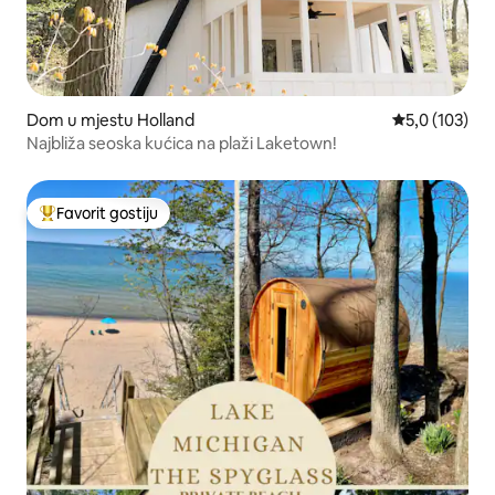
Dom u mjestu Holland
Prosječna ocje
5,0 (103)
Najbliža seoska kućica na plaži Laketown!
Favorit gostiju
Glavni favorit gostiju