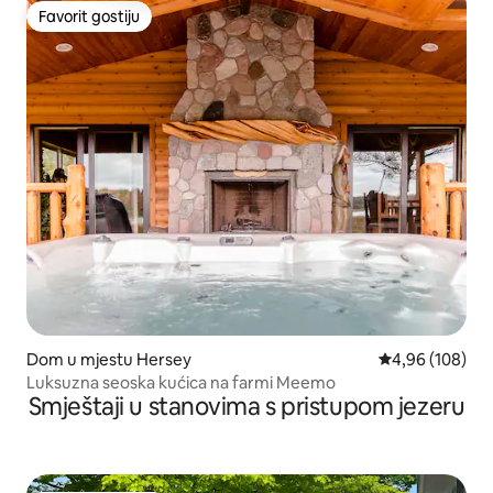
Favorit gostiju
Favorit gostiju
Dom u mjestu Hersey
Prosječna ocjen
4,96 (108)
Luksuzna seoska kućica na farmi Meemo
Smještaji u stanovima s pristupom jezeru