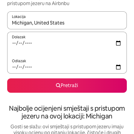
pristupom jezeru na Airbnbu
Lokacija
Kad rezultati budu dostupni, krećite se gore i dolje pomoću strel
Dolazak
Odlazak
Pretraži
Najbolje ocijenjeni smještaji s pristupom
jezeru na ovoj lokaciji: Michigan
Gosti se slažu: ovi smještaji s pristupom jezeru imaju
visoku ocjenu po pitanju lokacije, čistoće i drugih