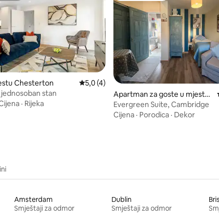
od 5, recenzija: 67
estu Chesterton
Prosječna ocjena: 5,0 od 5, recenzija: 4
5,0 (4)
 jednosoban stan
Apartman za goste u mjestu
Cijena
·
Rijeka
Milton
Evergreen Suite, Cambridge
Cijena
·
Porodica
·
Dekor
ini
Amsterdam
Dublin
Bri
Smještaji za odmor
Smještaji za odmor
Smj