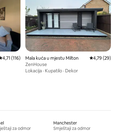
Prosječna ocjena: 4,71 od 5, recenzija: 116
4,71 (116)
Mala kuća u mjestu Milton
Prosječna ocjena: 4,79
4,79 (29)
ZenHouse
Lokacija
·
Kupatilo
·
Dekor
sel
Manchester
eštaji za odmor
Smještaji za odmor