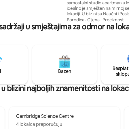
samostalni studio apartman u M
i. Bicikli su dostupni besplatno.
idealno je smješten na mirnoj s
avak kod nas pomaže u
lokaciji. U blizini su Naučni i Poslovni park,
nju prijeko potrebne obnove
željeznička stanica Cambridge 
Porodica
·
Cijena
·
Preciznost
e kućice iz 2. razreda. Hvala
sadržaji u smještajima za odmor na lokac
autoceste A14 i A10. Centar Cambridgea
je udaljen oko 4 km. Nalazimo se u ulici
bez prolaza. Potpuno opremljena
moderna kuhinja koja uključuje 
indukcijsku ploču za kuhanje, fri
mikrovalnu pećnicu. Bračni krev
180–220 cm), kauč i trpezarijski 
stol, TV sa Freeview uslugom. T
Besplat
kabina.
i
Bazen
sklop
u blizini najboljih znamenitosti na lokaci
Cambridge Science Centre
4 lokalca preporučuju