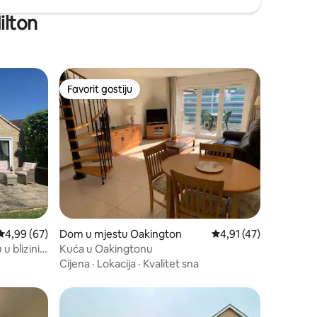
ilton
Favorit gostiju
Favorit gostiju
Prosječna ocjena: 4,99 od 5, recenzija: 67
4,99 (67)
Dom u mjestu Oakington
Prosječna ocjena: 4,91
4,91 (47)
u blizini
Kuća u Oakingtonu
Cijena
·
Lokacija
·
Kvalitet sna