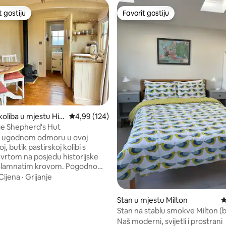
t gostiju
Favorit gostiju
vorit gostiju
Favorit gostiju
koliba u mjestu His
Prosječna ocjena: 4,99 od 5, recenzija: 124
4,99 (124)
e Shepherd's Hut
 u ugodnom odmoru u ovoj
, butik pastirskoj kolibi s
 vrtom na posjedu historijske
amnatim krovom. Pogodno
za istraživanje Cambridgea i
Cijena
·
Grijanje
s besplatnim parkingom u sklopu
čestim autobusom ili
od 5, recenzija: 12
Stan u mjestu Milton
P
vnom vožnjom biciklom do
Stan na stablu smokve Milton (
da i nekoliko odličnih kafića,
parking)
Naš moderni, svijetli i prostrani
restorana na maloj pješačkoj