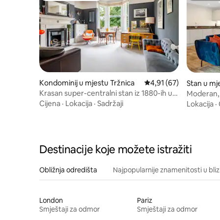
Kondominij u mjestu Tržnica
Prosječna ocjena: 4,91 
4,91 (67)
Stan u mj
Krasan super-centralni stan iz 1880-ih uz
Moderan,
rijeku/park
Cijena
·
Lokacija
·
Sadržaji
Lokacija
·
Destinacije koje možete istražiti
Obližnja odredišta
Najpopularnije znamenitosti u bliz
London
Pariz
Smještaji za odmor
Smještaji za odmor