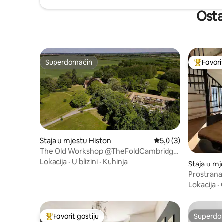
Osta
Superdomaćin
Favori
Superdomaćin
Glavni fa
Staja u mjestu Histon
Prosječna ocjena: 5,0
5,0 (3)
The Old Workshop @TheFoldCambridge
privatno imanje
Lokacija
·
U blizini
·
Kuhinja
Staja u m
Prostrana
Lokacija
·
Favorit gostiju
Superdo
Glavni favorit gostiju
Superdo