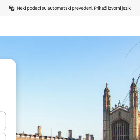
Neki podaci su automatski prevedeni. 
Prikaži izvorni jezik
e pomoću strelica ili ih pregledajte dodirom ili povlačenjem prsta.