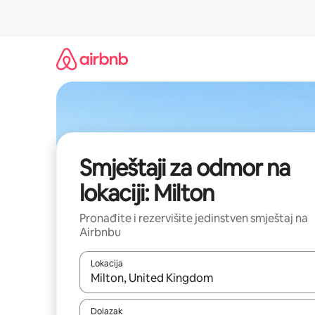
Pređi
na
sadržaj
Smještaji za odmor na
lokaciji: Milton
Pronađite i rezervišite jedinstven smještaj na
Airbnbu
Lokacija
Kad rezultati budu dostupni, krećite se gore i dolj
Dolazak