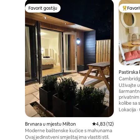
Favorit gostiju
Favori
Favorit gostiju
Glavni fa
Pastirska 
ton
Cambridg
Uživajte
šarmantnoj
privatnim
kolibe sa sl
smješten 
Lokacija
·
okolice, 
objekta, 
Brvnara u mjestu Milton
Prosječna ocjena: 4,83 
4,83 (12)
jednosta
Moderne baštenske kućice s mahunama
centra gra
Ovaj jedinstveni smještaj ima vlastiti stil.
pubova i 