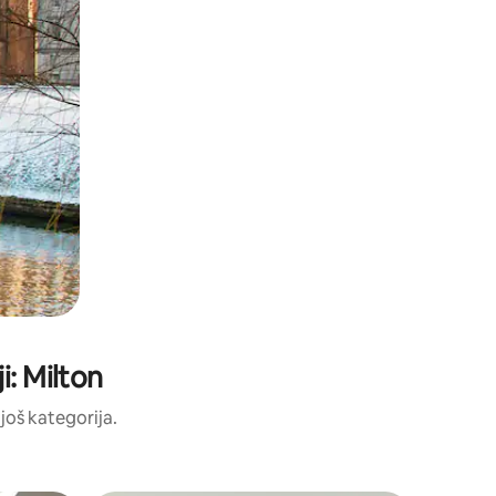
i: Milton
 još kategorija.