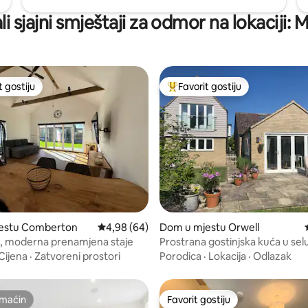
li sjajni smještaji za odmor na lokaciji: M
t gostiju
Favorit gostiju
vorit gostiju
Glavni favorit gostiju
 od 5, recenzija: 3
jestu Comberton
Prosječna ocjena: 4,98 od 5, recenzija: 64
4,98 (64)
Dom u mjestu Orwell
, moderna prenamjena staje
Prostrana gostinjska kuća u selu 
Cambridgea
Cijena
·
Zatvoreni prostori
Porodica
·
Lokacija
·
Odlazak
maćin
Favorit gostiju
maćin
Favorit gostiju