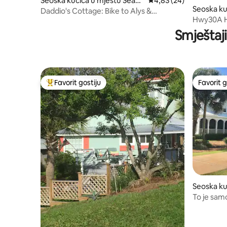
Seoska kućica u mjestu Seacr
Prosječna ocjena: 4,83 
4,83 (24)
Seoska ku
est
Daddio's Cottage: Bike to Alys &
ach
Hwy30A Hou
Rosemary, za 7 osoba
Jacuzzi B
Smještaj
Favorit gostiju
Favorit g
Glavni favorit gostiju
Favorit g
Seoska ku
a Rosa Be
To je sam