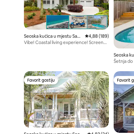
Seoska kućica u mjestu Sant
Prosječna ocjena: 4,88 o
4,88 (189)
a Rosa Beach
Vibe! Coastal living experience! Screened
pool!
Seoska ku
na Beach
Šetnja do 
Hidromas
Favorit gostiju
Favorit g
Favorit gostiju
Favorit g