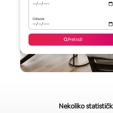
Odlazak
Pretraži
Nekoliko statistič