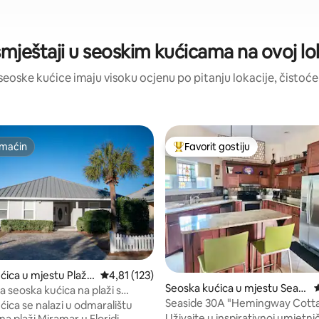
smještaji u seoskim kućicama na ovoj lo
 seoske kućice imaju visoku ocjenu po pitanju lokacije, čistoće 
maćin
Favorit gostiju
maćin
Glavni favorit gostiju
d 5, recenzija: 102
ćica u mjestu Plaža
Prosječna ocjena: 4,81 od 5, recenzija: 123
4,81 (123)
Seoska kućica u mjestu Seag
P
 seoska kućica na plaži s
rove Beach
Seaside 30A "Hemingway Cottage" Near
a plaži
ćica se nalazi u odmaralištu
to Beach
Uživajte u inspirativnoj umjetni
 na plaži Miramar u Floridi.