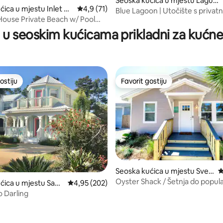
od 5, recenzija: 24
Seoska kućica u mjestu Laguna
ćica u mjestu Inlet Be
Prosječna ocjena: 4,9 od 5, recenzija: 71
4,9 (71)
Beach
Blue Lagoon | Utočište s privat
se Private Beach w/ Pool
bazenom
ikes
i u seoskim kućicama prikladni za kućne
ostiju
Favorit gostiju
ostiju
Favorit gostiju
Seoska kućica u mjestu Sveti
P
Endrju
Oyster Shack / Šetnja do popul
ćica u mjestu Sant
Prosječna ocjena: 4,95 od 5, recenzija: 202
4,95 (202)
mjesta!
ach
o Darling