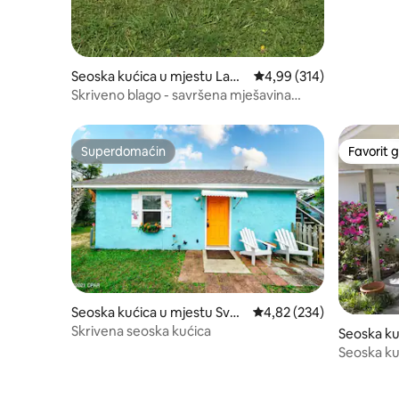
Seoska kućica u mjestu Lagu
Prosječna ocjena: 4,99 o
4,99 (314)
na Beach
Skriveno blago - savršena mješavina
neobičnog i tihog!
Superdomaćin
Favorit g
Superdomaćin
Favorit g
Seoska kućica u mjestu Sveti
Prosječna ocjena: 4,82 o
4,82 (234)
Endrju
Skrivena seoska kućica
Seoska ku
Esther
Seoska ku
on the Sou
dobrodošl