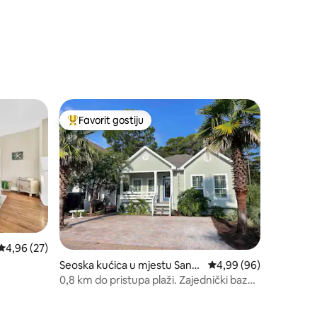
Favorit gostiju
Glavni favorit gostiju
Prosječna ocjena: 4,96 od 5, recenzija: 27
4,96 (27)
Seoska kućica u mjestu Santa
Prosječna ocjena: 4,99
4,99 (96)
Rosa Beach
0,8 km do pristupa plaži. Zajednički bazen
preko puta ulice