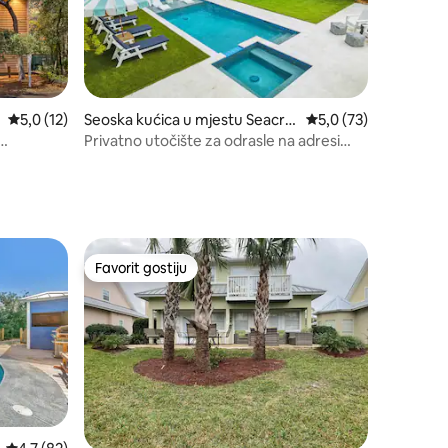
Prosječna ocjena: 5,0 od 5, recenzija: 12
5,0 (12)
Seoska kućica u mjestu Seacre
Prosječna ocjena: 5,0
5,0 (73)
st
Privatno utočište za odrasle na adresi
plažom
30A | Bazen + spa + bicikli
Favorit gostiju
Favorit gostiju