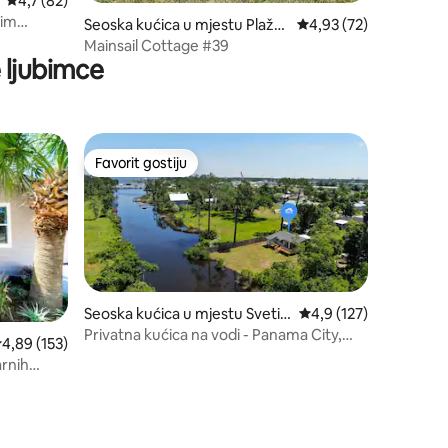
Prosječna ocjena: 4,7 od 5, recenzija: 82
4,7 (82)
nim
Seoska kućica u mjestu Plaža
Prosječna ocjena: 4,93
4,93 (72)
Miramar
Mainsail Cottage #39
 ljubimce
Favorit gostiju
Favorit gostiju
Seoska kućica u mjestu Sveti E
Prosječna ocjena: 4,9 
4,9 (127)
ndrju
Privatna kućica na vodi - Panama City,
rosječna ocjena: 4,89 od 5, recenzija: 153
4,89 (153)
Florida
arnih