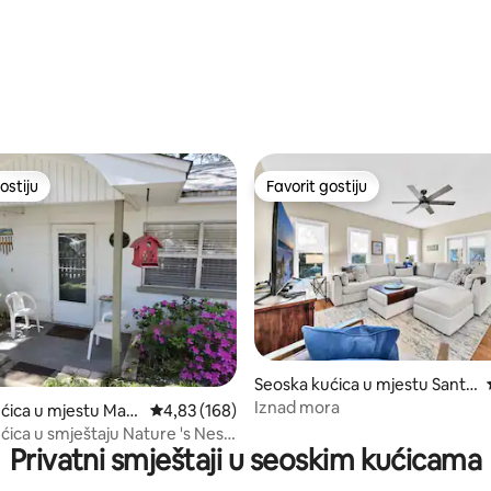
d 5, recenzija: 314
ostiju
Favorit gostiju
ostiju
Favorit gostiju
d 5, recenzija: 234
Seoska kućica u mjestu Santa
Rosa Beach
Iznad mora
ćica u mjestu Mary
Prosječna ocjena: 4,83 od 5, recenzija: 168
4,83 (168)
ćica u smještaju Nature 's Nest
Privatni smještaji u seoskim kućicama
nd - Kućni ljubimci su
i!