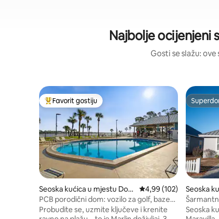
Najbolje ocijenjeni 
Gosti se slažu: ove
Favorit gostiju
Superdo
Glavni favorit gostiju
Superdo
Seoska kućica u mjestu Donj
Prosječna ocjena: 4,99 o
4,99 (102)
Seoska ku
a Velika Laguna
Miramar
PCB porodični dom: vozilo za golf, bazeni,
Šarmantna
plaža
uslugom n
Probudite se, uzmite ključeve i krenite
Seoska ku
ravno na plažu – to je Marlin doživljaj. 3
Maravilla,