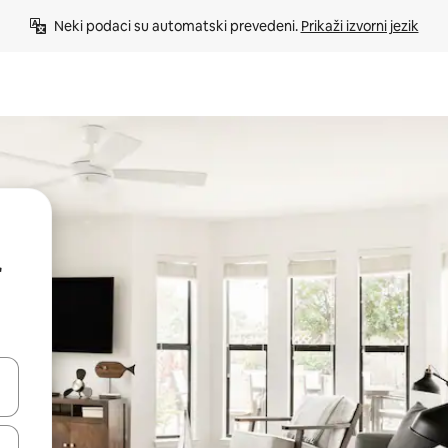
Neki podaci su automatski prevedeni. 
Prikaži izvorni jezik
r
e pomoću strelica ili ih pregledajte dodirom ili povlačenjem prsta.