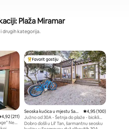
kaciji: Plaža Miramar
i drugih kategorija.
Seoska k
Favorit gostiju
Favorit 
Glavni favorit gostiju
Favorit 
Rosa Bea
Završite l
Coastal 
Elegantn
lokaciji Prime 30A Do
Day, svje
plaži s 3 
nalazi u 
golf u za
Beachu. 
nenadmaš
Seoska kućica u mjestu Sant
Prosječna ocjena: 4,95 
4,95 (100)
Seasidea i
rosječna ocjena: 4,92 od 5, recenzija: 211
4,92 (211)
a Rosa Beach
Južno od 30A - Šetnja do plaže - bicikli
osmišljen
uključeni!
Dobro došli u Lil' Tan, šarmantnu seosku
kruzera, 
čkoj
kućicu u Seagroveu duž slikovitih 30A.