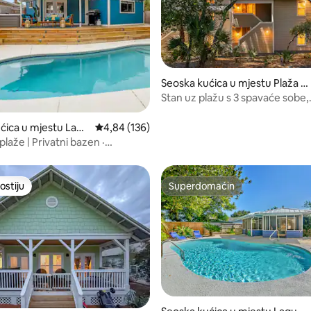
Seoska kućica u mjestu Plaža M
d 5, recenzija: 189
iramar
Stan uz plažu s 3 spavaće sobe,
bazenom, igrama i privatnom 
ćica u mjestu Lagu
Prosječna ocjena: 4,84 od 5, recenzija: 136
4,84 (136)
plaže | Privatni bazen ·
ažna kada
ostiju
Superdomaćin
ostiju
Superdomaćin