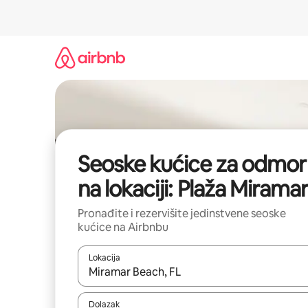
Pređi
na
sadržaj
Seoske kućice za odmor
na lokaciji: Plaža Mirama
Pronađite i rezervišite jedinstvene seoske
kućice na Airbnbu
Lokacija
Kad rezultati budu dostupni, krećite se gore i dolj
Dolazak