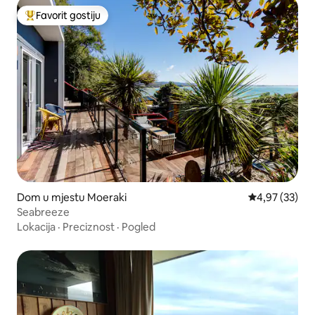
Favorit gostiju
Glavni favorit gostiju
Dom u mjestu Moeraki
Prosječna ocje
4,97 (33)
Seabreeze
Lokacija
·
Preciznost
·
Pogled