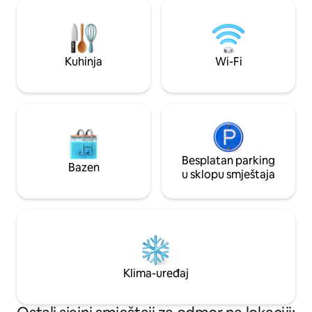
internet i sve što
boravak u Oamaruu.
peškiri su obezbij
Kuhinja
Wi-Fi
Besplatan parking
Bazen
u sklopu smještaja
Klima-uređaj