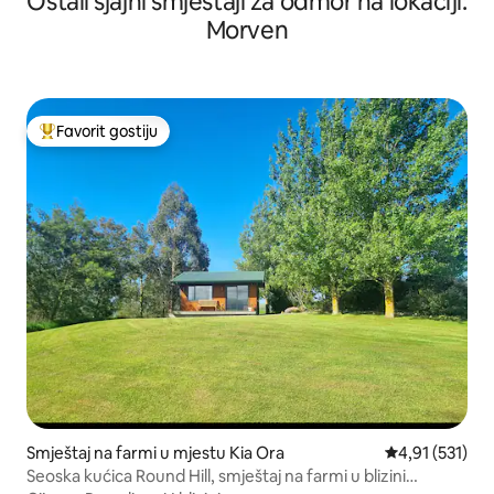
Ostali sjajni smještaji za odmor na lokaciji:
Morven
Favorit gostiju
Glavni favorit gostiju
Smještaj na farmi u mjestu Kia Ora
Prosječna ocjen
4,91 (531)
Seoska kućica Round Hill, smještaj na farmi u blizini