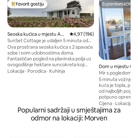
Favorit gostiju
Superdomaćin
Glavni favorit gostiju
Superdomaćin
Seoska kućica u mjestu Awa
Prosječna ocjena: 4,97 od 5, rece
4,97 (196)
moa
SunSet Cottage je udaljen 5 minuta od
Oamarua i Kakanuija.
Ova prostrana seoska kućica s 2 spavaće
sobe i svim udobnostima doma.
Fantastičan pogled na planinska polja uz
ovogodišnje hektare suncokreta koji
Dom u mjestu Oa
cvjetaju sredinom januara 2026. Privatni
Lokacija
·
Porodica
·
Kuhinja
Mir s pogledom na 
otvoreni prostor udaljen svega 5 minuta
5 minuta vožnje d
vožnje od centra Oamaru. Svaka
kuća je topla, pri
spavaća soba s udobnim bračnim
od najboljih pogl
krevetima (širine 150–179 cm),
potpuno opremljen
nevjerovatnim pogledom Dnevni
terasu na kojoj mo
Cijena
·
Lokacija
·
P
boravak otvorenog tipa, potpuno
Popularni sadržaji u smještajima za
na okean. Toplo je
opremljena kuhinja, prostrano kupatilo.
pumpom u dnevno
odmor na lokaciji: Morven
Praonica rublja sa mašinom za pranje
dodatnim grijalic
veša sa prednjim punjenjem. Sve vaše
sobama. Postoji krevet na izvlačenje za
osnovne potrepštine su spremne i
dodatnu osobu, ak
čekaju.
Nudimo besplatan,