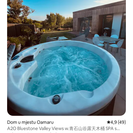
Dom u mjestu Oamaru
Prosječna ocj
4,9 (49)
A2O Bluestone Valley Views w.青石山谷露天木桶 SPA s