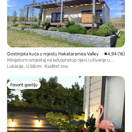
Gostinjska kuća u mjestu Hakataramea Valley
Prosječna ocje
4,94 (16)
Minijaturni smještaj na selu|pristup rijeci i uživanje u
noćnom nebu
Lokacija
·
U blizini
·
Kvalitet sna
Favorit gostiju
Favorit gostiju