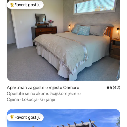
Favorit gostiju
Glavni favorit gostiju
Apartman za goste u mjestu Oamaru
Prosječna o
5 (42)
Opustite se na akumulacijskom jezeru
Cijena
·
Lokacija
·
Grijanje
Favorit gostiju
Glavni favorit gostiju