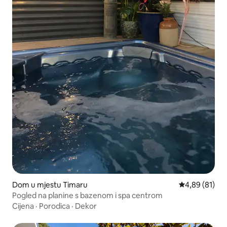
Dom u mjestu Timaru
Prosječna ocje
4,89 (81)
Pogled na planine s bazenom i spa centrom
Cijena
·
Porodica
·
Dekor