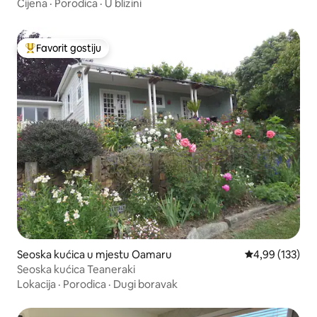
Oamaru
Cijena
·
Porodica
·
U blizini
Favorit gostiju
Glavni favorit gostiju
Seoska kućica u mjestu Oamaru
Prosječna ocjen
4,99 (133)
Seoska kućica Teaneraki
Lokacija
·
Porodica
·
Dugi boravak