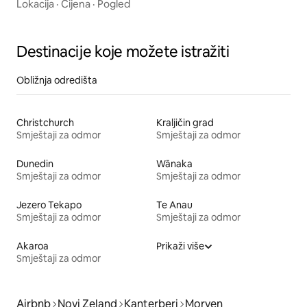
masažnom kadom
Lokacija
·
Cijena
·
Pogled
Destinacije koje možete istražiti
Obližnja odredišta
Christchurch
Kraljičin grad
Smještaji za odmor
Smještaji za odmor
Dunedin
Wānaka
Smještaji za odmor
Smještaji za odmor
Jezero Tekapo
Te Anau
Smještaji za odmor
Smještaji za odmor
Akaroa
Prikaži više
Smještaji za odmor
Airbnb
Novi Zeland
Kanterberi
Morven