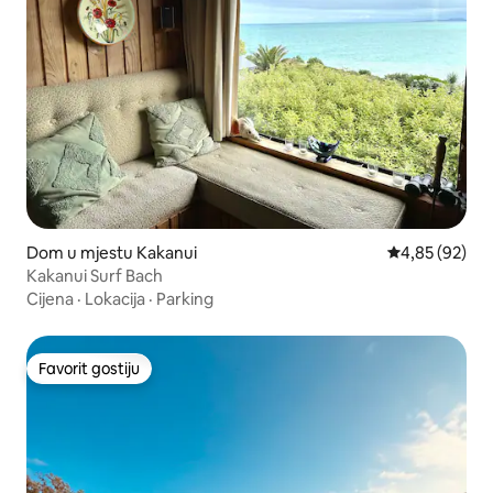
Dom u mjestu Kakanui
Prosječna ocje
4,85 (92)
Kakanui Surf Bach
Cijena
·
Lokacija
·
Parking
Favorit gostiju
Favorit gostiju