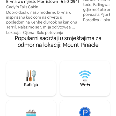
Brvnara u mjestu Morristown
Prosječna ocjena: 5,0 od 5, rece
5,0 (294)
teče, Fallingwater
Cady 's Falls Cabin
gdje možete uspori
Dobro došli u našu modernu brvnaru
povezati. Pijte kafu
inspirisanu kućicom na drvetu s
visećoj ležaljci s 
Porodica
·
Lokacija
pogledom na Kenfield Brook na kanjonu
družite se pored 
Terrill. Nalazimo se 5 milja od Stowea i
punim zvijezda. Sa
njegovih atrakcija, te samo nekoliko
Lokacija
·
Cijena
·
Solo putovanje
traže miran odmor,
minuta od centra Morrrisvillea sa svim
Popularni sadržaji u smještajima za
obnovljeni Airstre
njegovim sadržajima. Samo uzvodno od
odmor na lokaciji: Mount Pinacle
starinski šarm i j
slikovite rupe za plivanje Cady 's Fall i
Raj za introvertira
preko potoka od nevjerovatnih
samoću i podmlađi
biciklističkih staza Cady' s Falls, naša
topline da ovaj lu
brvnara je smještena na vrhu brda.
bude zaista poseb
Svojim jednostavnim, minimalističkim
dizajnom lako je uroniti u prirodu i
osjećati se kao kod kuće među drvećem.
Kuhinja
Wi-Fi