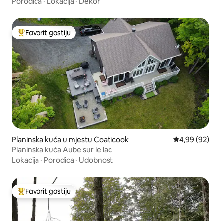
pristanište°
Porodica
·
Lokacija
·
Dekor
Favorit gostiju
Glavni favorit gostiju
Planinska kuća u mjestu Coaticook
Prosječna ocje
4,99 (92)
Planinska kuća Aube sur le lac
Lokacija
·
Porodica
·
Udobnost
Favorit gostiju
Glavni favorit gostiju