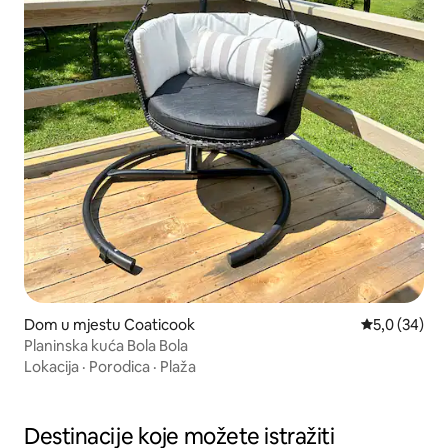
Dom u mjestu Coaticook
Prosječna ocj
5,0 (34)
Planinska kuća Bola Bola
Lokacija
·
Porodica
·
Plaža
Destinacije koje možete istražiti