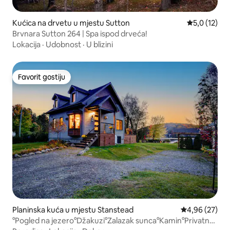
Kućica na drvetu u mjestu Sutton
Prosječna oc
5,0 (12)
Brvnara Sutton 264 | Spa ispod drveća!
Lokacija
·
Udobnost
·
U blizini
Favorit gostiju
Favorit gostiju
Planinska kuća u mjestu Stanstead
Prosječna ocje
4,96 (27)
°Pogled na jezero°Džakuzi°Zalazak sunca°Kamin°Privatno