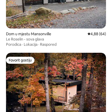
Dom u mjestu Mansonville
Prosječna ocje
4,88 (64)
Le Roselin - sova glava
Porodica
·
Lokacija
·
Raspored
Favorit gostiju
Favorit gostiju