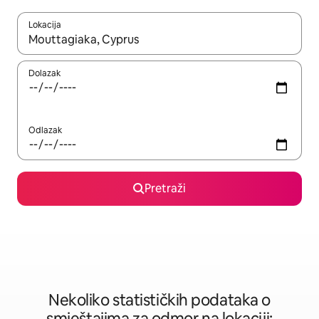
Lokacija
Kad rezultati budu dostupni, krećite se gore i dolje pomoću strel
Dolazak
Odlazak
Pretraži
Nekoliko statističkih podataka o
smještajima za odmor na lokaciji: