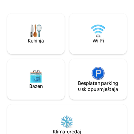
i još mnogo toga. Jedna od najboljih
samostalnog dolas
ribljih taverni na Kipru udaljena je samo 6
sobu s zavjesama z
minuta. Nevjerovatan vanjski tuš s
i elegantno kupati
antiknim pločicama. A sada možete
plaže, supermarke
uživati u hladnom kupanju u našoj kadi uz
savršen je za paro
liticu!
sami ili poslovne g
udobnost i praktič
Kuhinja
Wi-Fi
Besplatan parking
Bazen
u sklopu smještaja
Klima-uređaj