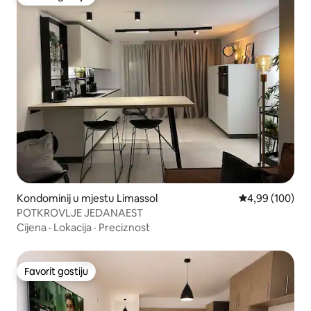
Favorit gostiju
Kondominij u mjestu Limassol
Prosječna ocjen
4,99 (100)
POTKROVLJE JEDANAEST
Cijena
·
Lokacija
·
Preciznost
Favorit gostiju
Favorit gostiju