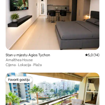
Stan u mjestu Agios Tychon
Prosječna oc
5,0 (14)
Amalthea House
Cijena
·
Lokacija
·
Plaža
Favorit gostiju
Favorit gostiju