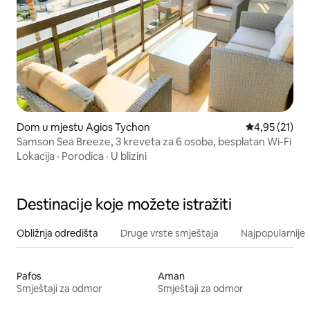
Dom u mjestu Agios Tychon
Prosječna ocje
4,95 (21)
Samson Sea Breeze, 3 kreveta za 6 osoba, besplatan Wi-Fi
Lokacija
·
Porodica
·
U blizini
Destinacije koje možete istražiti
Obližnja odredišta
Druge vrste smještaja
Najpopularnije z
Pafos
Aman
Smještaji za odmor
Smještaji za odmor