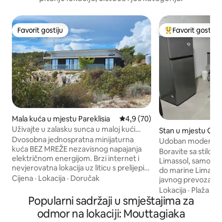
Favorit gostiju
Favorit gostiju
Favorit gostiju
Glavni favorit gost
Mala kuća u mjestu Pareklisia
Prosječna ocjena: 4,9 od 5, rec
4,9 (70)
Uživajte u zalasku sunca u maloj kući
Stan u mjestu Ge
Cliffside Seaview
Dvosobna jednospratna minijaturna
Udoban moderan 
kuća BEZ MREŽE nezavisnog napajanja
Boravite sa stilo
električnom energijom. Brzi internet i
Limassol, samo 1
nevjerovatna lokacija uz liticu s prelijepim
do marine Limassol
pogledom na more. Samo nekoliko
Cijena
·
Lokacija
·
Doručak
javnog prevoza. 
minuta udaljen od Limassol Beach Roada
2025. godine, ovaj
Lokacija
·
Plaža
·
M
i u roku od nekoliko minuta od aktivnosti,
Popularni sadržaji u smještajima za
elegantnu kuhinju
uključujući jahanje konja, streljaštvo
boravak s pametn
odmor na lokaciji: Mouttagiaka
Skeet, Enduro ture, planinarenje, vinariju
Fi, klima-uređaj,