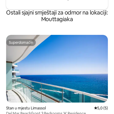
Ostali sjajni smještaji za odmor na lokaciji:
Mouttagiaka
Superdomaćin
Superdomaćin
Stan u mjestu Limassol
Prosječna o
5,0 (5)
Del Mar Beachfront 3 Bedrooms 'A' Residence