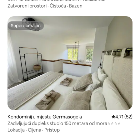
Zatvoreni prostori
·
Čistoća
·
Bazen
Superdomaćin
Superdomaćin
Kondominij u mjestu Germasogeia
Prosječna ocj
4,71 (52)
Zadivljujući dupleks studio 150 metara od mora⭐️⭐️⭐️⭐️
Lokacija
·
Cijena
·
Pristup