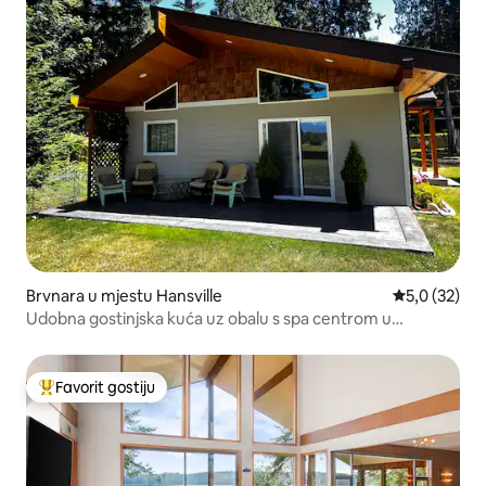
Brvnara u mjestu Hansville
Prosječna ocj
5,0 (32)
Udobna gostinjska kuća uz obalu s spa centrom u
Hansvilleu
Favorit gostiju
Glavni favorit gostiju