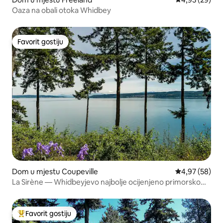
Oaza na obali otoka Whidbey
Favorit gostiju
Favorit gostiju
Dom u mjestu Coupeville
Prosječna ocje
4,97 (58)
La Sirène — Whidbeyjevo najbolje ocijenjeno primorsko
utočište
Favorit gostiju
Glavni favorit gostiju