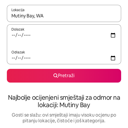
Lokacija
Kad rezultati budu dostupni, krećite se gore i dolje pomoću strel
Dolazak
Odlazak
Pretraži
Najbolje ocijenjeni smještaji za odmor na
lokaciji: Mutiny Bay
Gosti se slažu: ovi smještaji imaju visoku ocjenu po
pitanju lokacije, čistoće i još kategorija.