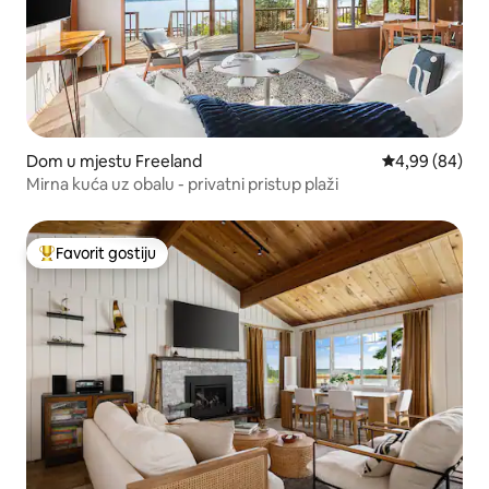
Dom u mjestu Freeland
Prosječna ocje
4,99 (84)
Mirna kuća uz obalu - privatni pristup plaži
Favorit gostiju
Glavni favorit gostiju