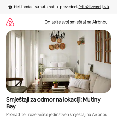
Pređi
Neki podaci su automatski prevedeni. 
Prikaži izvorni jezik
na
sadržaj
Oglasite svoj smještaj na Airbnbu
Smještaji za odmor na lokaciji: Mutiny
Bay
Pronađite i rezervišite jedinstven smještaj na Airbnbu