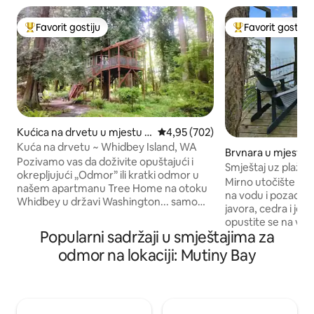
Favorit gostiju
Favorit gostiju
Glavni favorit gostiju
Glavni favorit gost
Kućica na drvetu u mjestu F
Prosječna ocjena: 4,95 od 5, rece
4,95 (702)
reeland
Kuća na drvetu ~ Whidbey Island, WA
Brvnara u mjestu 
Pozivamo vas da doživite opuštajući i
Smještaj uz plažu 
okrepljujući „Odmor” ili kratki odmor u
sobe + umjetnički 
Mirno utočište s 
našem apartmanu Tree Home na otoku
na vodu i pozadino
Whidbey u državi Washington... samo
javora, cedra i jele. Budite u prirodi 
sat vremena sjeverno od Seattlea.
opustite se na velik
Sigurno ćete prevazići užurbanost života
Popularni sadržaji u smještajima za
pogledu na obalu 
i transformisati se dok uranjate u ovo
spektakularnim zal
odmor na lokaciji: Mutiny Bay
nevjerovatno mirno i iscjeljujuće
spustite stepenic
okruženje. Uživajte u panoramskom
plaže. Nahranite s
pogledu na bogate šume u našoj
u ovoj velikoj kuhi
osmougaonoj kući na drvetu od 23 m2 s
od nehrđajućeg čelika. Budite in
prekrasnim drvetom cedra koje raste