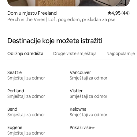
Dom u mjestu Freeland
Prosječna ocje
4,95 (44)
Perch in the Vines | Loft pogledom, prikladan za pse
Destinacije koje možete istražiti
Obližnja odredišta
Druge vrste smještaja
Najpopularnije z
Seattle
Vancouver
Smještaji za odmor
Smještaji za odmor
Portland
Vistler
Smještaji za odmor
Smještaji za odmor
Bend
Kelowna
Smještaji za odmor
Smještaji za odmor
Eugene
Prikaži više
Smještaji za odmor