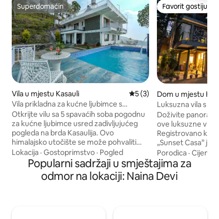
Superdomaćin
Favorit gostiju
Superdomaćin
Favorit gostiju
Vila u mjestu Kasauli
Prosječna ocjena: 5 od 5, re
5 (3)
Dom u mjestu Kasa
Vila prikladna za kućne ljubimce s
Luksuzna vila s 2 
bazenom i očaravajućim pogledom na
| Pogled na zalaza
Otkrijte vilu sa 5 spavaćih soba pogodnu
Doživite panoramsk
brdo
vatra
za kućne ljubimce usred zadivljujućeg
ove luksuzne vile 
pogleda na brda Kasaulija. Ovo
Registrovano kod V
himalajsko utočište se može pohvaliti
„Sunset Casa” je d
izuzetnim spavaćim sobama s privatnim
porodice ili parove
Lokacija
·
Gostoprimstvo
·
Pogled
Porodica
·
Cijena
·
kupatilima i balkonima koji nude pogled
Popularni sadržaji u smještajima za
bez kompromisa u 
koji oduzima dah. Uživajte u
zvjezdica. Uživajte 
odmor na lokaciji: Naina Devi
rekreativnim aktivnostima s namjenskim
ekskluzivnoj vanjsk
prostorom s stolnim tenisom i bilijarskim
parnoj kupelji i u
stolom. Prostrani dnevni boravak vas
s osobljem. Od po
poziva na opuštanje i relaksaciju. Za
našim profesiona
ljubitelje kulinarstva čeka otvorena čajna
uživanja u svježoj 