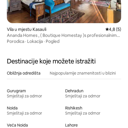
Vila u mjestu Kasauli
Prosječna oc
4,8 (5)
Ananda Homes , ( Boutique Homestay )s profesionalnim
roštiljem
Porodica
·
Lokacija
·
Pogled
Destinacije koje možete istražiti
Obližnja odredišta
Najpopularnije znamenitosti u blizini
Gurugram
Dehradun
Smještaji za odmor
Smještaji za odmor
Noida
Rishikesh
Smještaji za odmor
Smještaji za odmor
Veća Noida
Lahore