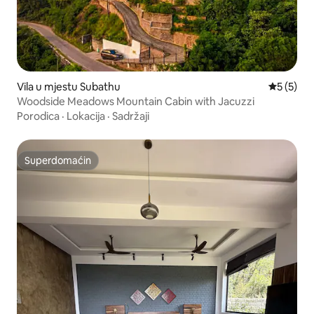
Vila u mjestu Subathu
Prosječna
5 (5)
Woodside Meadows Mountain Cabin with Jacuzzi
Porodica
·
Lokacija
·
Sadržaji
Superdomaćin
Superdomaćin