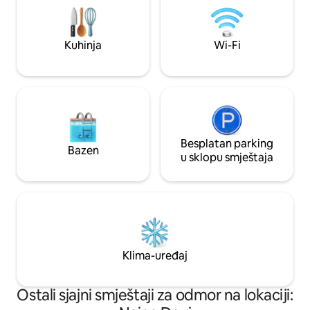
kuhinja, upotpunjena udobnim
krevetu, ovo je pr
prostorom za objedovanje. Zakoračite
prirodi daleko od 
na vanjski prostor kako biste svjedočili
Kuhinja
Wi-Fi
zadivljujućem izlasku i zalasku sunca.
Besplatan parking
Bazen
u sklopu smještaja
Klima-uređaj
Ostali sjajni smještaji za odmor na lokaciji: