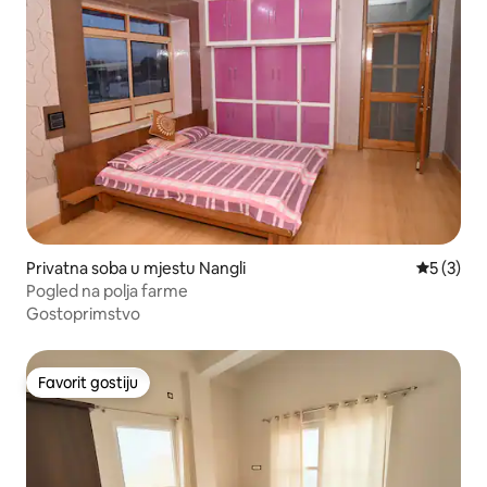
Privatna soba u mjestu Nangli
Prosječna
5 (3)
Pogled na polja farme
Gostoprimstvo
Favorit gostiju
Favorit gostiju