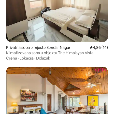
Privatna soba u mjestu Sundar Nagar
Prosječna ocje
4,86 (14)
Klimatizovana soba u objektu The Himalayan Vista
|Privatno kupatilo
Cijena
·
Lokacija
·
Dolazak