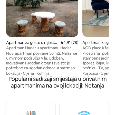
Apartman za goste u mjestu
Prosječna ocjena: 4,91 od 5, rec
4,91 (78)
Apartman za gost
Hod Hasharon
Kefar Sava
Apartman Hadar u apartmanu Hadar
AGD place Kfar s
Novi apartman površine 50 m2. Nalazi se
Prostrana i potpu
u mirnom području Vila. Udoban,
stambena jedinica k
inovativan i ugodan dizajn i sve što je
šporet, čajnu kuhi
potrebno za ugodan odmor. Apartman
pećnicu, TV, apara
je osvijetljen u svim sobama i pruža
Wi-Fi, klima-uređa
Lokacija
·
Cijena
·
Kuhinja
Porodica
·
Cijena
·
ugodnu atmosferu. Potpuno opremljena
Popularni sadržaji smještaja u privatnim
godine na susjedn
kuhinja nudi, između ostalog, aparat za
građevinski radovi 
apartmanima na ovoj lokaciji: Netanja
kafu, piće i lagane grickalice. U spavaćoj
(očekuje se buka t
sobi se nalazi bračni krevet, ormar, TV i
Smještaj se nalazi
privatno kupatilo. U dnevnom boravku
u blizini grada, trž
se nalazi udoban prostor za sjedenje,
tržnog centra Oshiland 
veliki TV i dodatni toalet. Oko apartmana
ulaz. Prostor jedinice 110
je veliko dvorište s voćkama i prostorom
stepenice. Imamo l