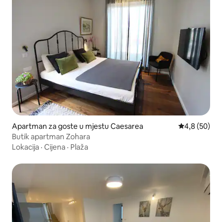
Apartman za goste u mjestu Caesarea
Prosječna ocj
4,8 (50)
Butik apartman Zohara
Lokacija
·
Cijena
·
Plaža