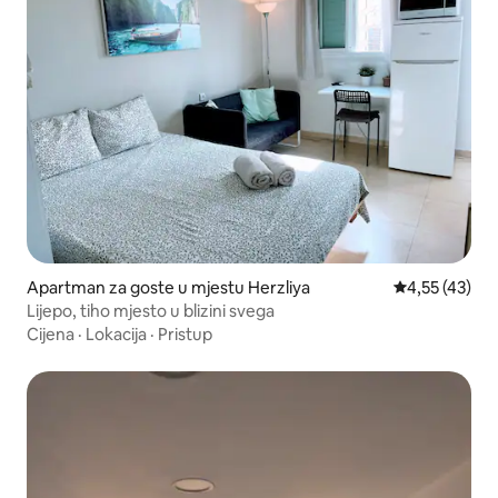
Apartman za goste u mjestu Herzliya
Prosječna ocje
4,55 (43)
Lijepo, tiho mjesto u blizini svega
Cijena
·
Lokacija
·
Pristup