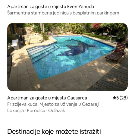
Apartman za goste u mjestu Even Yehuda
Šarmantna stambena jedinica s besplatnim parkingom
Apartman za goste u mjestu Caesarea
Prosječna o
5 (28)
Frizzijeva kuća. Mjesto za uživanje u Cezareji
Lokacija
·
Porodica
·
Odlazak
Destinacije koje možete istražiti