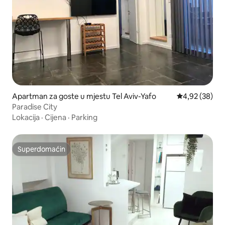
Apartman za goste u mjestu Tel Aviv-Yafo
Prosječna ocje
4,92 (38)
Paradise City
Lokacija
·
Cijena
·
Parking
Superdomaćin
Superdomaćin