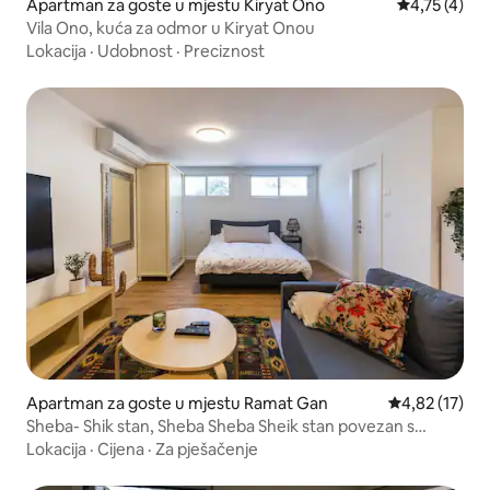
Apartman za goste u mjestu Kiryat Ono
Prosječna oc
4,75 (4)
Vila Ono, kuća za odmor u Kiryat Onou
Lokacija
·
Udobnost
·
Preciznost
Apartman za goste u mjestu Ramat Gan
Prosječna ocje
4,82 (17)
Sheba- Shik stan, Sheba Sheba Sheik stan povezan s
bolnicom
Lokacija
·
Cijena
·
Za pješačenje