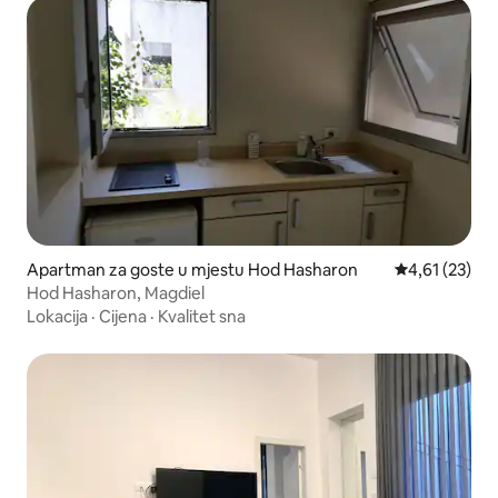
Apartman za goste u mjestu Hod Hasharon
Prosječna ocje
4,61 (23)
Hod Hasharon, Magdiel
Lokacija
·
Cijena
·
Kvalitet sna