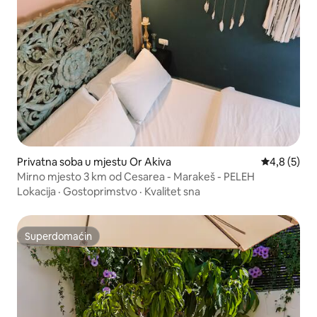
Privatna soba u mjestu Or Akiva
Prosječna oc
4,8 (5)
Mirno mjesto 3 km od Cesarea - Marakeš - PELEH
Lokacija
·
Gostoprimstvo
·
Kvalitet sna
Superdomaćin
Superdomaćin