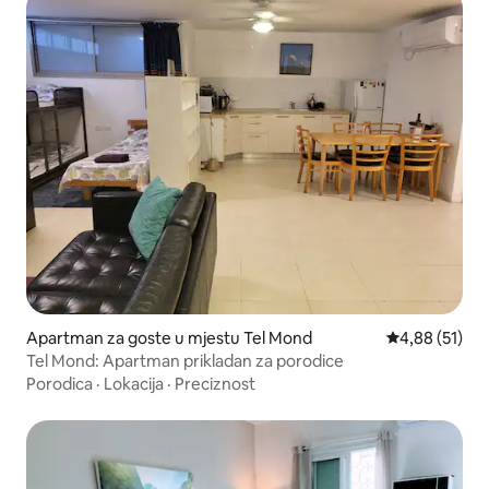
Apartman za goste u mjestu Tel Mond
Prosječna ocje
4,88 (51)
Tel Mond: Apartman prikladan za porodice
Porodica
·
Lokacija
·
Preciznost