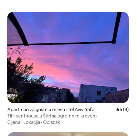
Apartman za goste u mjestu Tel Aviv-Yafo
Prosječna 
5 (9)
Tihi penthouse u Šfiri sa ogromnim krovom
Cijena
·
Lokacija
·
Odlazak