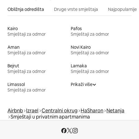
Obližnja odredišta
Druge vrste smještaja
Najpopularnije z
Kairo
Pafos
Smještaji za odmor
Smještaji za odmor
Aman
Novi Kairo
Smještaji za odmor
Smještaji za odmor
Bejrut
Larnaka
Smještaji za odmor
Smještaji za odmor
Limassol
Prikaži više
Smještaji za odmor
Airbnb
Izrael
Centralni okrug
HaSharon
Netanja
Smještaji u privatnim apartmanima