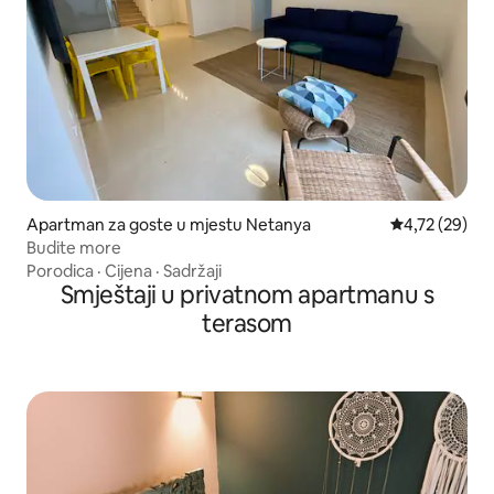
Apartman za goste u mjestu Netanya
Prosječna ocje
4,72 (29)
Budite more
Porodica
·
Cijena
·
Sadržaji
Smještaji u privatnom apartmanu s
terasom