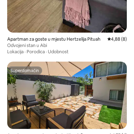
Apartman za goste u mjestu Hertzelija Pituah
Prosječna ocj
4,88 (8)
Odvojeni stan u Abi
Lokacija
·
Porodica
·
Udobnost
Superdomaćin
Superdomaćin