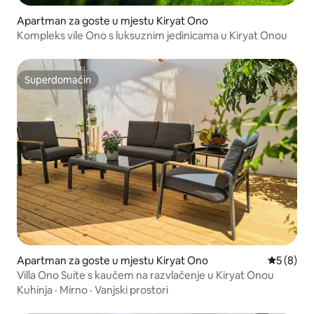
Apartman za goste u mjestu Kiryat Ono
Kompleks vile Ono s luksuznim jedinicama u Kiryat Onou
Superdomaćin
Superdomaćin
Apartman za goste u mjestu Kiryat Ono
Prosječna 
5 (8)
Villa Ono Suite s kaučem na razvlačenje u Kiryat Onou
Kuhinja
·
Mirno
·
Vanjski prostori