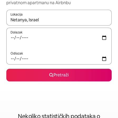
privatnom apartmanu na Airbnbu
Lokacija
Kad rezultati budu dostupni, krećite se gore i dolje pomoću strel
Dolazak
Odlazak
Pretraži
Nekoliko statističkih podataka o