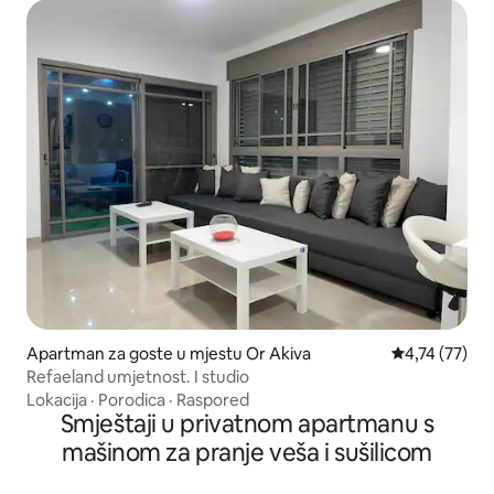
Apartman za goste u mjestu Or Akiva
Prosječna ocje
4,74 (77)
Refaeland umjetnost. I studio
Lokacija
·
Porodica
·
Raspored
Smještaji u privatnom apartmanu s
mašinom za pranje veša i sušilicom