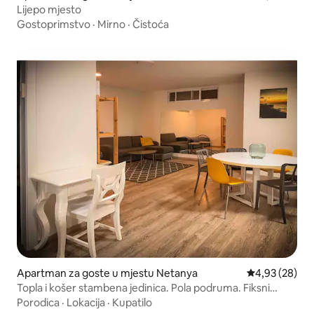
Lijepo mjesto
Gostoprimstvo
·
Mirno
·
Čistoća
Apartman za goste u mjestu Netanya
Prosječna ocje
4,93 (28)
Topla i košer stambena jedinica. Pola podruma. Fiksni
mamad
Porodica
·
Lokacija
·
Kupatilo