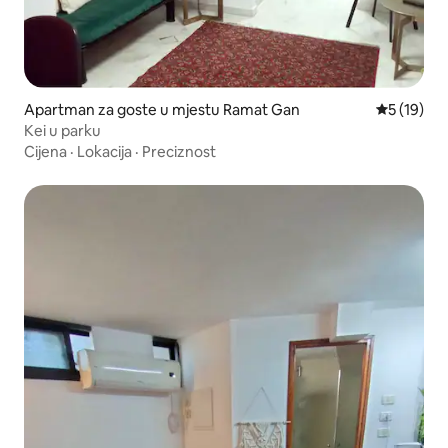
Apartman za goste u mjestu Ramat Gan
Prosječna 
5 (19)
Kei u parku
Cijena
·
Lokacija
·
Preciznost