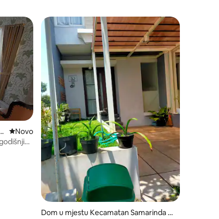
ar
Novi smještaj
Novo
godišnji
Dom u mjestu Kecamatan Samarinda Ut