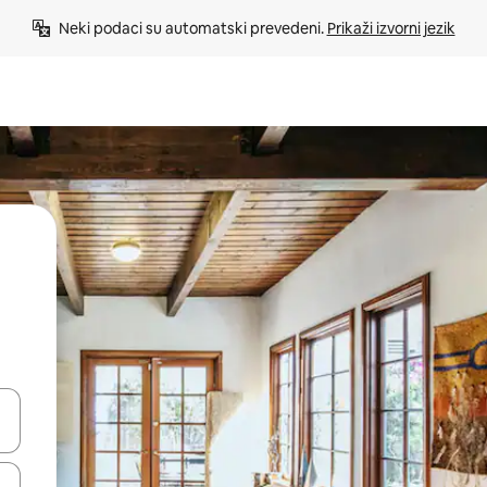
Neki podaci su automatski prevedeni. 
Prikaži izvorni jezik
e pomoću strelica ili ih pregledajte dodirom ili povlačenjem prsta.