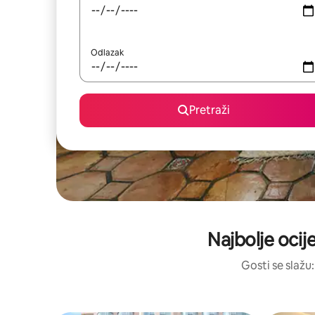
Odlazak
Pretraži
Najbolje ocij
Gosti se slažu: