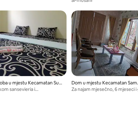
al-musafir
soba u mjestu Kecamatan Sun
Dom u mjestu Kecamatan Sam
ng
inda Utara
jkom sansevieria i
Za najam mjesečno, 6 mjeseci i 
TOROM
ugovor.