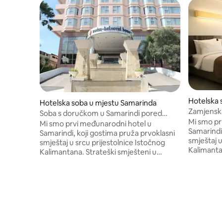
Hotelska 
Hotelska soba u mjestu Samarinda
Zamjenska
Soba s doručkom u Samarindi pored
švicarsko
Mi smo pr
švicarskog hotela
Mi smo prvi međunarodni hotel u
Samarindi
Samarindi, koji gostima pruža prvoklasni
smještaj u
smještaj u srcu prijestolnice Istočnog
Kalimanta
Kalimantana. Strateški smješteni u
poslovno
poslovnom kvartu Samarinda, glavnom
gradu Is
gradu Istočnog Kalimantana, možemo se
pohvaliti
pohvaliti direktnim pristupom Central
Plaza, je
Plaza, jednom od najvećih trgovačkih
centara u
centara u Samarindi, kao i panoramskim
pogledom 
pogledom na rijeku Mahakam, jednu od
najvećih 
najvećih rijeka u Istočnom Kalimantanu.