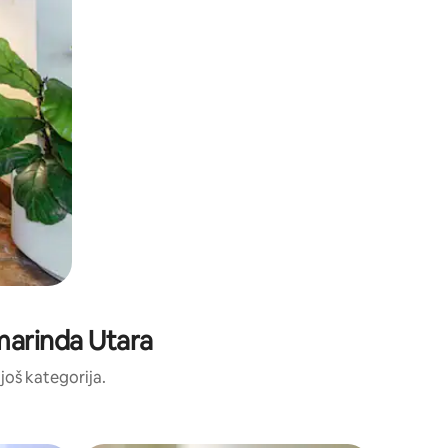
amarinda Utara
 još kategorija.