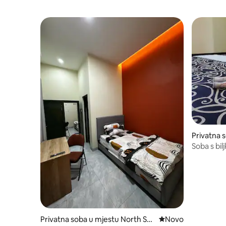
Privatna 
gai Kunja
Soba s bil
VENTILA
Privatna soba u mjestu North Sa
Novi smještaj
Novo