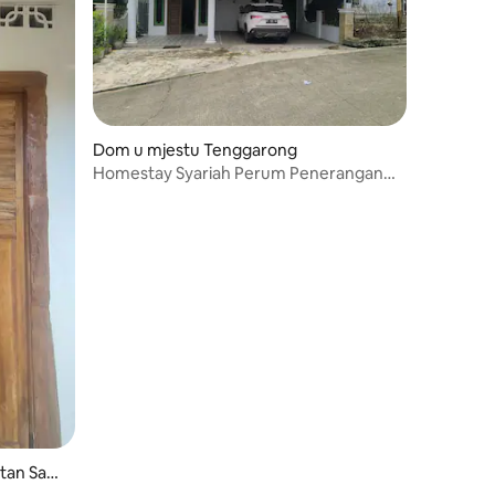
Dom u mjestu Tenggarong
Homestay Syariah Perum Penerangan
Tgr, podrška za IKN
atan Sam