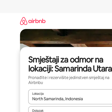
Pređi
na
sadržaj
Smještaji za odmor na
lokaciji: Samarinda Utara
Pronađite i rezervišite jedinstven smještaj na
Airbnbu
Lokacija
Kad rezultati budu dostupni, krećite se gore i dolj
Dolazak