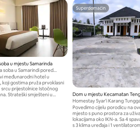
Superdomaćin
Superdomaćin
soba u mjestu Samarinda
 soba u Samarindi pored
g hotela
vi međunarodni hotel u
, koji gostima pruža prvoklasni
 srcu prijestolnice Istočnog
Dom u mjestu Kecamatan Ten
na. Strateški smješteni u
Seberang
m kvartu Samarinda, glavnom
Homestay Syar'i Karang Tunggal
točnog Kalimantana, možemo se
Support IKN
Povedimo cijelu porodicu na ovo
 direktnim pristupom Central
mjesto s puno prostora za uživa
dnom od najvećih trgovačkih
lokacijama oko IKN-a. Sa 4 spa
 Samarindi, kao i panoramskim
s 3 klima uređaja i 1 ventilatoro
na rijeku Mahakam, jednu od
dnevnim boravkom, prostran
rijeka u Istočnom Kalimantanu.
dnevnom sobom, suhom kuhin