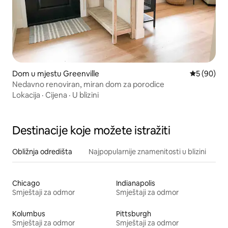
Dom u mjestu Greenville
Prosječna o
5 (90)
Nedavno renoviran, miran dom za porodice
Lokacija
·
Cijena
·
U blizini
Destinacije koje možete istražiti
Obližnja odredišta
Najpopularnije znamenitosti u blizini
Chicago
Indianapolis
Smještaji za odmor
Smještaji za odmor
Kolumbus
Pittsburgh
Smještaji za odmor
Smještaji za odmor