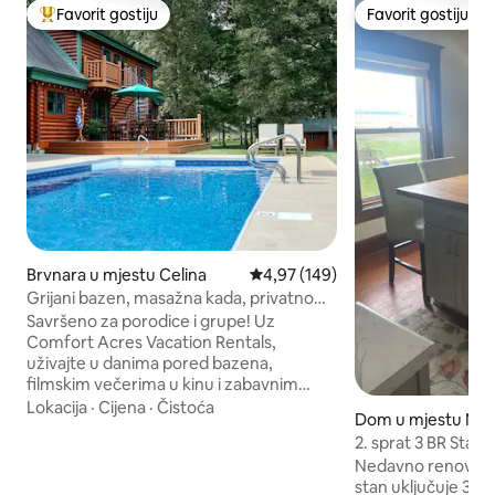
Favorit gostiju
Favorit gostiju
Glavni favorit gostiju
Favorit gostiju
Brvnara u mjestu Celina
Prosječna ocjena: 4,97 od 5, rece
4,97 (149)
Grijani bazen, masažna kada, privatno
pozorište i biciklistička staza
Savršeno za porodice i grupe! Uz
Comfort Acres Vacation Rentals,
uživajte u danima pored bazena,
filmskim večerima u kinu i zabavnim
večerima oko ognjišta ili u masažnoj kadi
Lokacija
·
Cijena
·
Čistoća
Dom u mjestu Nor
pod zvijezdama. Nekoliko minuta od
2. sprat 3 BR Stan n
centra grada, restorana, Grand Lakea i
Nedavno renoviran
najboljih atrakcija u Ohio's Best
stan uključuje 3 b
Hometownu. ✔ Privatno pozorište ✔