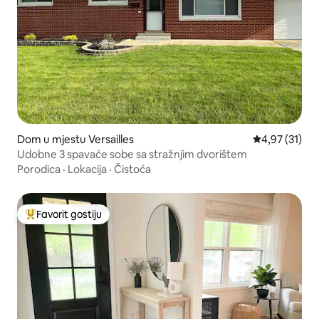
Dom u mjestu Versailles
Prosječna ocje
4,97 (31)
Udobne 3 spavaće sobe sa stražnjim dvorištem
Porodica
·
Lokacija
·
Čistoća
Favorit gostiju
Glavni favorit gostiju