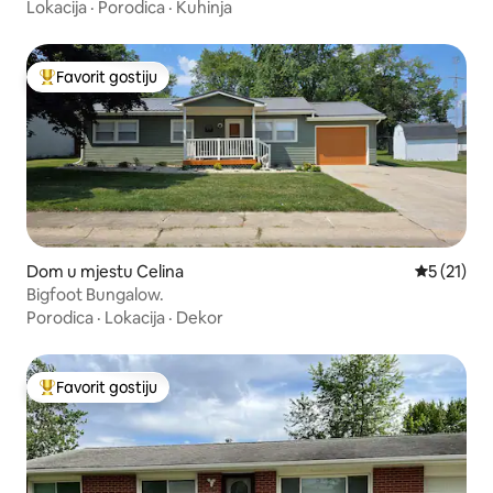
Lokacija
·
Porodica
·
Kuhinja
Favorit gostiju
Glavni favorit gostiju
Dom u mjestu Celina
Prosječna 
5 (21)
Bigfoot Bungalow.
Porodica
·
Lokacija
·
Dekor
Favorit gostiju
Glavni favorit gostiju