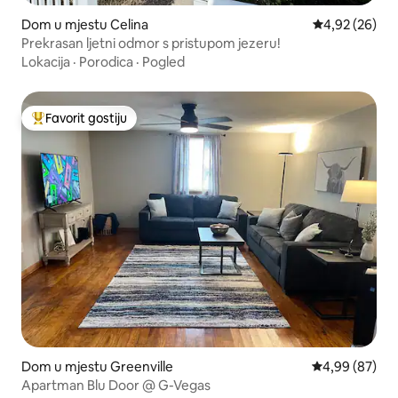
Dom u mjestu Celina
Prosječna ocje
4,92 (26)
Prekrasan ljetni odmor s pristupom jezeru!
Lokacija
·
Porodica
·
Pogled
Favorit gostiju
Glavni favorit gostiju
Dom u mjestu Greenville
Prosječna ocje
4,99 (87)
Apartman Blu Door @ G-Vegas