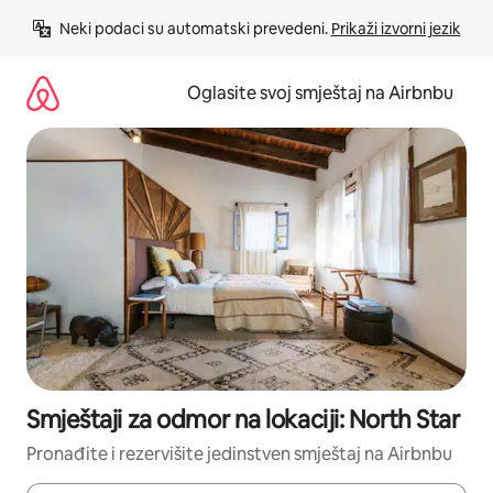
Pređi
Neki podaci su automatski prevedeni. 
Prikaži izvorni jezik
na
sadržaj
Oglasite svoj smještaj na Airbnbu
Smještaji za odmor na lokaciji: North Star
Pronađite i rezervišite jedinstven smještaj na Airbnbu