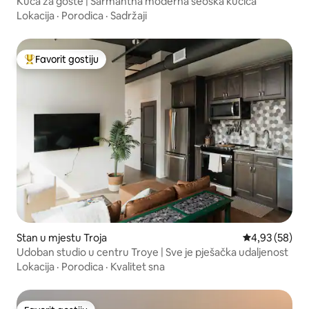
Kuća za goste | Šarmantna moderna seoska kućica
Lokacija
·
Porodica
·
Sadržaji
Favorit gostiju
Glavni favorit gostiju
Stan u mjestu Troja
Prosječna ocje
4,93 (58)
Udoban studio u centru Troye | Sve je pješačka udaljenost
Lokacija
·
Porodica
·
Kvalitet sna