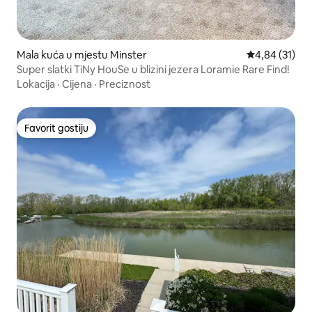
Mala kuća u mjestu Minster
Prosječna ocje
4,84 (31)
Super slatki TiNy HouSe u blizini jezera Loramie Rare Find!
Lokacija
·
Cijena
·
Preciznost
Favorit gostiju
Favorit gostiju