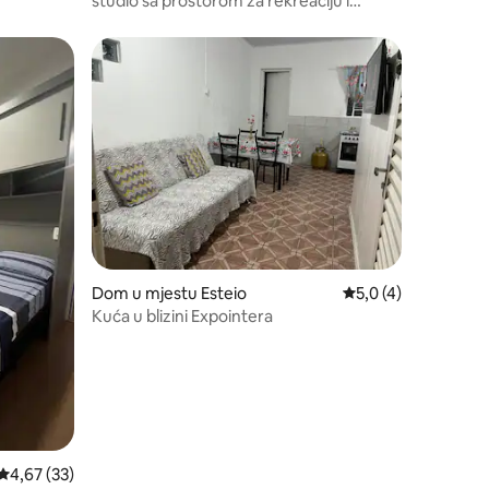
studio sa prostorom za rekreaciju i
garažom.
Dom u mjestu Esteio
Prosječna ocjena: 5,
5,0 (4)
Kuća u blizini Expointera
Prosječna ocjena: 4,67 od 5, recenzija: 33
4,67 (33)