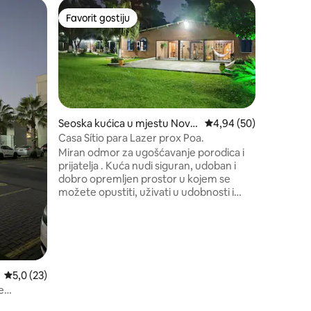
Dom u mj
Favorit gostiju
Favorit 
Favorit gostiju
Favorit 
Udobna k
NOVI klim
kuća, s g
automobil
roštiljem 
se nalaz
teretana 
od Park 
Seoska kućica u mjestu Nova
Prosječna ocjena: 4,94
4,94 (50)
Shopping
Santa Rita
Casa Sítio para Lazer prox Poa.
glavnih a
Miran odmor za ugošćavanje porodica i
autoputa
prijatelja . Kuća nudi siguran, udoban i
imamo si
dobro opremljen prostor u kojem se
možete opustiti, uživati u udobnosti i
miru. Svaki kutak je isplaniran s ljubavlju, a
zabava s djecom je zagarantovana
našom sajlom, bazenom, ljuljačkom,
elastičnim krevetom i igraonicom. Ovdje
ćete pronaći mir i tišinu, daleko od
gradske vreve. Doživite nezaboravne
Prosječna ocjena: 5,0 od 5, recenzija: 23
5,0 (23)
trenutke i napunite svoju energiju usred
e
prirode!
zu