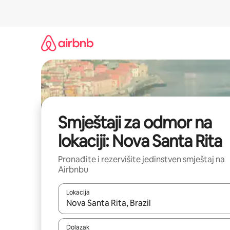
Pređi
na
sadržaj
Smještaji za odmor na
lokaciji: Nova Santa Rita
Pronađite i rezervišite jedinstven smještaj na
Airbnbu
Lokacija
Kad rezultati budu dostupni, krećite se gore i dolj
Dolazak