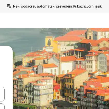
Neki podaci su automatski prevedeni. 
Prikaži izvorni jezik
e pomoću strelica ili ih pregledajte dodirom ili povlačenjem prsta.