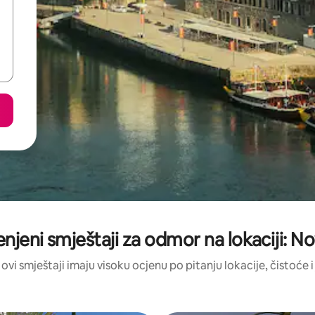
enjeni smještaji za odmor na lokaciji: N
 ovi smještaji imaju visoku ocjenu po pitanju lokacije, čistoće i