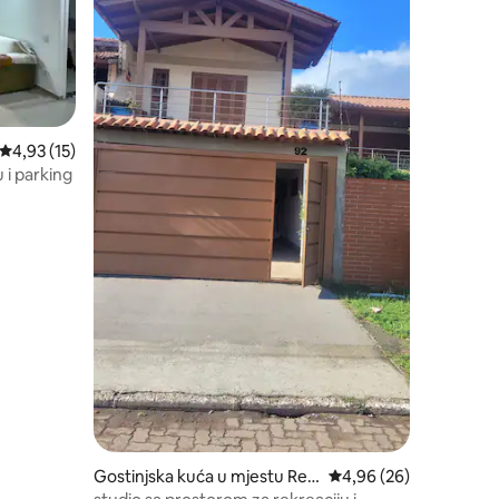
Prosječna ocjena: 4,93 od 5, recenzija: 15
4,93 (15)
 i parking
Gostinjska kuća u mjestu Resi
Prosječna ocjena: 4,96
4,96 (26)
dencial Cinco Colônias