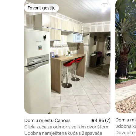
Favorit gostiju
Favorit gostiju
Dom u mje
Dom u mjestu Canoas
Prosječna ocjena: 4,86
4,86 (7)
udobna ku
Cijela kuća za odmor s velikim dvorištem.
NSR.
Dovedite c
Udobna namještena kuća s 2 spavaće