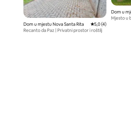
Dom u mj
Mjesto u b
struktur
Dom u mjestu Nova Santa Rita
Prosječna ocjena: 5,
5,0 (4)
Recanto da Paz | Privatni prostor i roštilj