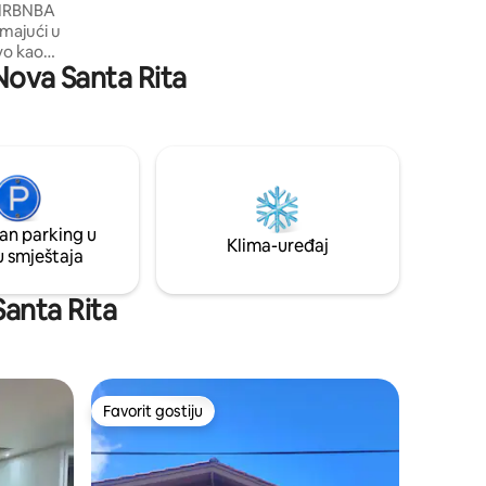
AIRBNBA
imajući u
vo kao
 Nova Santa Rita
Brazilu.
m i
premljenu
a prostor
o gostima
rada ima
 Zamjenski
an parking u
Klima-uređaj
u smještaja
Santa Rita
Favorit gostiju
Favorit gostiju