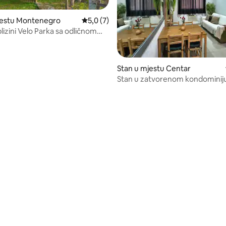
estu Montenegro
Prosječna ocjena: 5,0 od 5, recenzija: 7
5,0 (7)
lizini Velo Parka sa odličnom
om
0 od 5, recenzija: 4
Stan u mjestu Centar
Stan u zatvorenom kondominiju