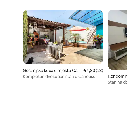
Gostinjska kuća u mjestu Can
Prosječna ocjena: 4,83 
4,83 (23)
oas
Kondomini
Kompletan dvosoban stan u Canoasu
Stan na do