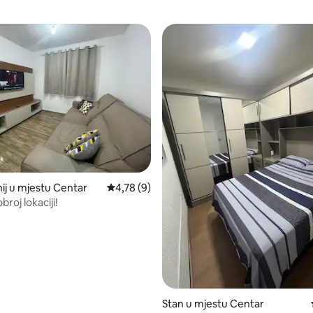
od 5, recenzija: 23
j u mjestu Centar
Prosječna ocjena: 4,78 od 5, recenzija: 9
4,78 (9)
broj lokaciji!
Stan u mjestu Centar