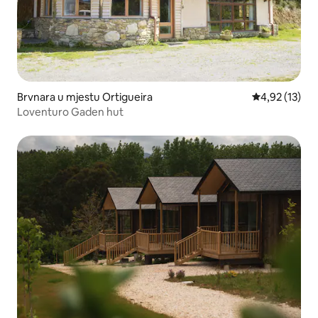
Brvnara u mjestu Ortigueira
Prosječna ocje
4,92 (13)
Loventuro Gaden hut