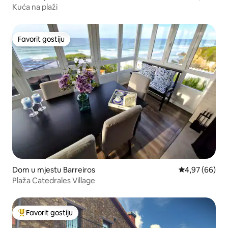
Kuća na plaži
Favorit gostiju
Favorit gostiju
Dom u mjestu Barreiros
Prosječna ocje
4,97 (66)
Plaža Catedrales Village
Favorit gostiju
Glavni favorit gostiju