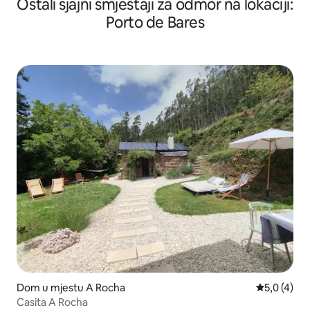
Ostali sjajni smještaji za odmor na lokaciji:
Porto de Bares
Dom u mjestu A Rocha
Prosječna o
5,0 (4)
Casita A Rocha