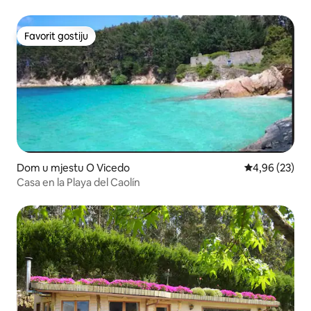
Favorit gostiju
Favorit gostiju
Dom u mjestu O Vicedo
Prosječna ocje
4,96 (23)
Casa en la Playa del Caolín