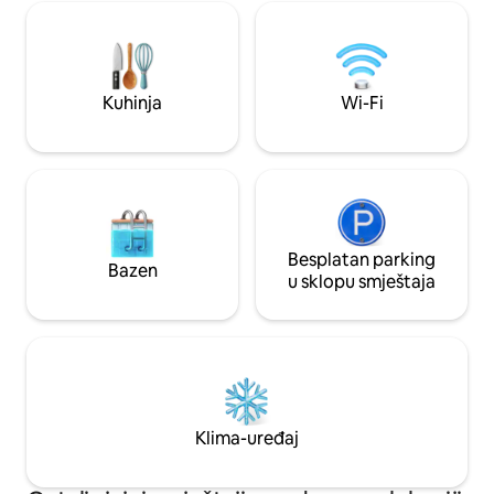
garderobom) i dva kupatila (jedno u
odvojenim kupatilo
apartmanu). Privatni parking. (Vrtni
hrani i festivalima
namještaj će biti dostupan samo u
Fest i Mundo Celta
mjesecima koje vremenski uslovi
što su Fuciño do P
dozvoljavaju)
Estaca de Bares.
Kuhinja
Wi-Fi
Besplatan parking
Bazen
u sklopu smještaja
Klima-uređaj