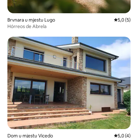
Brvnara u mjestu Lugo
Prosječna o
5,0 (5)
Hórreos de Abrela
Dom u mjestu Vicedo
Prosječna o
5,0 (4)