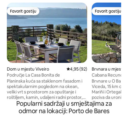
Favorit gostiju
Favorit gostiju
Favorit gostiju
Favorit gostiju
Dom u mjestu Viveiro
Prosječna ocjena: 4,95 od 5, rec
4,95 (92)
Brvnara u mjestu S
Područje La Casa Bonita de
Cabana Recuncho 
Planinska kuća sa staklenom fasadom i
Brvnare u O Barqu
spektakularnim pogledom na okean,
Viceda, 15 km od Vi
veliki vrt s prostorom za opuštanje i
Mariñi i Ortegalu. Nekoliko stepenica vas
roštiljem, kamin, udaljeni radni prostor,
poziva da uronite u
Popularni sadržaji u smještajima za
besplatan Wi-Fi... Prizemlje: velika
panoramskim pogl
dnevna trpezarija, otvorena kuhinja s
planine, Otvoreni prostor (dnevni
odmor na lokaciji: Porto de Bares
ostrvom, vešeraj, kupatilo i izlaz u vrt koji
boravak – kuhinja 
okružuje kuću. Prvi sprat: prostor za
pristupom natkri
opuštanje, tri spavaće sobe (jedna s
jacuzziju s otvore