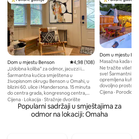
Glavni favorit gostiju
Glavni favorit gost
Dom u mjestu Be
Masažna kada u pr
Dom u mjestu Benson
Prosječna ocjena: 4,98 od 5, rece
4,98 (108)
Ne tražite više! O
„Udobna koliba” za odmor, jacuzzi i
sve! Šarmantni boh
kamin u Bensonu
Šarmantna kućica smještena u
opremljena kuhinja
živopisnom okrugu Benson u Omahi, u
dovoljno prostora 
blizini 60. ulice i Mandersona. 15 minuta
unutrašnja stambena
Cijena
·
Porodica
·
do centra grada, kongresnog centra,
NAJBOLJI dio svega
bejzbol stadiona, zoološkog vrta i
Cijena
·
Lokacija
·
Stražnje dvorište
na terasi s masa
muzeja. Savršena za miran odmor,
Popularni sadržaji u smještajima za
mnoštvom mjesta z
romantično utočište ili duži poslovni
odmor na lokaciji: Omaha
ognjištem! Pješačk
boravak uz mješavinu privatnosti i
Bensona s mnoštv
praktičnosti. Potpuno opremljena
objedovanje i noćn
kuhinja, moderno kupatilo, udoban
jedinstvena karakt
krevet, plinski kamin koji se lako koristi
smještaja je namjen