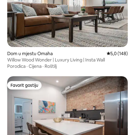
Dom u mjestu Omaha
Prosječna ocje
5,0 (148)
Willow Wood Wonder | Luxury Living | Insta Wall
Porodica
·
Cijena
·
Roštilj
Favorit gostiju
Favorit gostiju