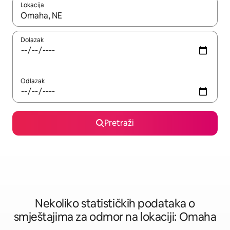
Lokacija
Kad rezultati budu dostupni, krećite se gore i dolje pomoću strel
Dolazak
Odlazak
Pretraži
Nekoliko statističkih podataka o
smještajima za odmor na lokaciji: Omaha