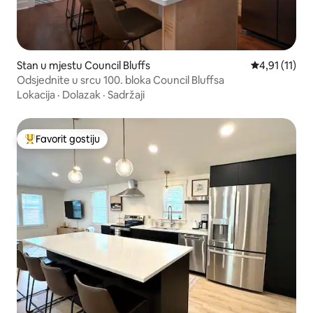
Stan u mjestu Council Bluffs
Prosječna ocj
4,91 (11)
Odsjednite u srcu 100. bloka Council Bluffsa
Lokacija
·
Dolazak
·
Sadržaji
Favorit gostiju
Glavni favorit gostiju