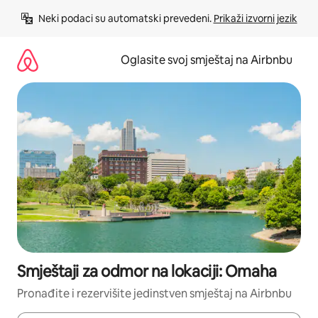
Pređi
Neki podaci su automatski prevedeni. 
Prikaži izvorni jezik
na
sadržaj
Oglasite svoj smještaj na Airbnbu
Smještaji za odmor na lokaciji: Omaha
Pronađite i rezervišite jedinstven smještaj na Airbnbu