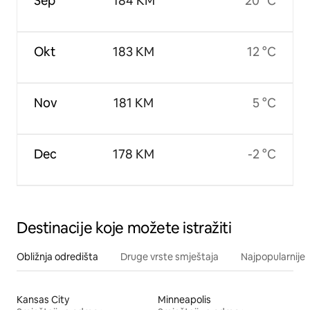
Sep
184 KM
20 °C
Okt
183 KM
12 °C
Nov
181 KM
5 °C
Dec
178 KM
-2 °C
Destinacije koje možete istražiti
Obližnja odredišta
Druge vrste smještaja
Najpopularnije z
Kansas City
Minneapolis