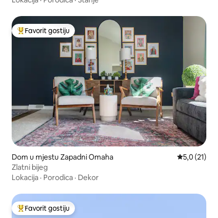
Favorit gostiju
Glavni favorit gostiju
Dom u mjestu Zapadni Omaha
Prosječna oc
5,0 (21)
Zlatni bijeg
Lokacija
·
Porodica
·
Dekor
Favorit gostiju
Glavni favorit gostiju