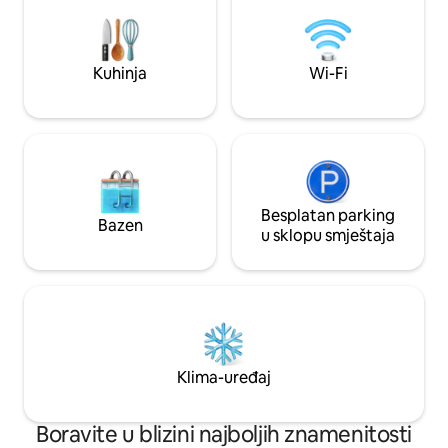
(isključen tokom vrućih ljetnih mjeseci) i
prostorija za vjež
masažna kada za dvoje na privatnoj
sobe u podrumu! Ov
terasi. Benson je poznat po živoj muzici,
vaš dom daleko o
jedinstvenim restoranima, zanatskim
Kuhinja
Wi-Fi
pivarama i lokalnim prodavnicama.
Besplatan parking
Bazen
u sklopu smještaja
Klima-uređaj
Boravite u blizini najboljih znamenitosti