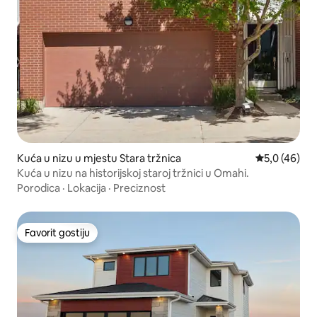
Kuća u nizu u mjestu Stara tržnica
Prosječna ocj
5,0 (46)
Kuća u nizu na historijskoj staroj tržnici u Omahi.
Porodica
·
Lokacija
·
Preciznost
Favorit gostiju
Favorit gostiju