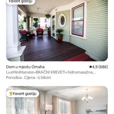
Favorit gostiju
Favorit gostiju
Dom u mjestu Omaha
Prosječna ocje
4,9 (686)
LuxMiniMansion•BRAČNI KREVETI+hidromasažna
kada+sauna+ognjište+dvorište
Porodica
·
Cijena
·
U blizini
Favorit gostiju
Glavni favorit gostiju