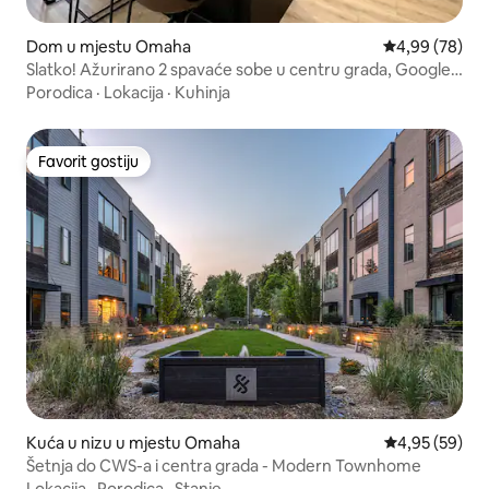
Dom u mjestu Omaha
Prosječna ocje
4,99 (78)
Slatko! Ažurirano 2 spavaće sobe u centru grada, Google
Fiber
Porodica
·
Lokacija
·
Kuhinja
Favorit gostiju
Favorit gostiju
Kuća u nizu u mjestu Omaha
Prosječna ocje
4,95 (59)
Šetnja do CWS-a i centra grada - Modern Townhome
Lokacija
·
Porodica
·
Stanje