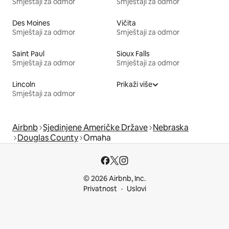
Smještaji za odmor
Smještaji za odmor
Des Moines
Vičita
Smještaji za odmor
Smještaji za odmor
Saint Paul
Sioux Falls
Smještaji za odmor
Smještaji za odmor
Lincoln
Prikaži više
Smještaji za odmor
Airbnb
Sjedinjene Američke Države
Nebraska
Douglas County
Omaha
© 2026 Airbnb, Inc.
Privatnost
Uslovi