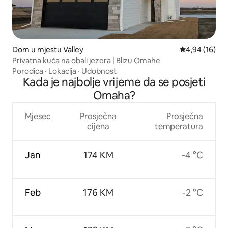
Dom u mjestu Valley
Prosječna ocje
4,94 (16)
Privatna kuća na obali jezera | Blizu Omahe
Porodica
·
Lokacija
·
Udobnost
Kada je najbolje vrijeme da se posjeti
Omaha?
Mjesec
Prosječna
Prosječna
cijena
temperatura
Jan
174 KM
-4 °C
Feb
176 KM
-2 °C