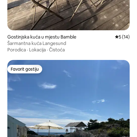
Gostinjska kuća u mjestu Bamble
Prosječna 
5 (14)
Šarmantna kuća Langesund
Porodica
·
Lokacija
·
Čistoća
Favorit gostiju
Favorit gostiju