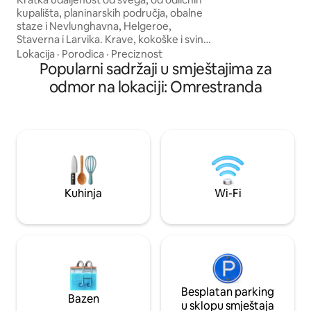
standard, dizajner
kupališta, planinarskih područja, obalne
Jensen kreveti i ek
staze i Nevlunghavna, Helgeroe,
Dobre mogućnosti 
Staverna i Larvika. Krave, kokoške i svinje
Seilforening. Muzeji
žive na otvorenom na najbližoj farmi.
Lokacija
·
Porodica
·
Preciznost
centar, teniski ter
Kratka udaljenost do vrta
Popularni sadržaji u smještajima za
Staverna, Nevlung
Skjærgårdsagen s organskim povrćem i
odmah u blizini.
odmor na lokaciji: Omrestranda
cvijećem u vlastitoj prodavnici na farmi.
Mora se ponijeti : posteljina, posteljina i
peškiri. Starija brvnara s jednostavnim
standardom. Novouređeno popločano
kupatilo s opštinskom kanalizacijom.
Čišćenje, odlaganje smeća i ispiranje
stanara prije odlaska (Kratka udaljenost
do opštinskih kontejnera u brvnari)
Kuhinja
Wi-Fi
Besplatan parking
Bazen
u sklopu smještaja