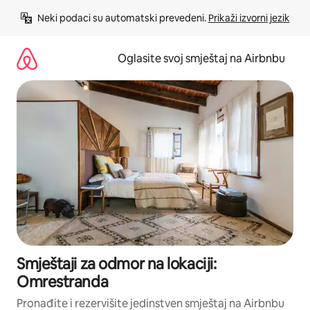
Pređi
Neki podaci su automatski prevedeni. 
Prikaži izvorni jezik
na
sadržaj
Oglasite svoj smještaj na Airbnbu
Smještaji za odmor na lokaciji:
Omrestranda
Pronađite i rezervišite jedinstven smještaj na Airbnbu