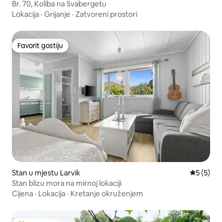
Br. 70, Koliba na Svabergetu
Lokacija
·
Grijanje
·
Zatvoreni prostori
Favorit gostiju
Favorit gostiju
Stan u mjestu Larvik
Prosječna
5 (5)
Stan blizu mora na mirnoj lokaciji
Cijena
·
Lokacija
·
Kretanje okruženjem