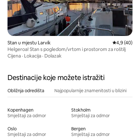
Stan u mjestu Larvik
Prosječna ocj
4,9 (40)
Helgeroa! Stan s pogledom/vrtom i prostorom za roštilj
Cijena
·
Lokacija
·
Dolazak
Destinacije koje možete istražiti
Obližnja odredišta
Najpopularnije znamenitosti u blizini
Kopenhagen
Stokholm
Smještaji za odmor
Smještaji za odmor
Oslo
Bergen
Smještaji za odmor
Smještaji za odmor