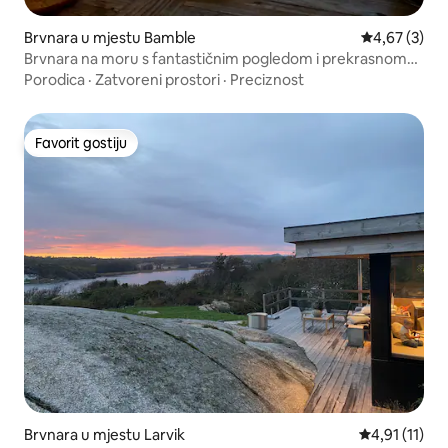
Brvnara u mjestu Bamble
Prosječna ocj
4,67 (3)
Brvnara na moru s fantastičnim pogledom i prekrasnom
plažom
Porodica
·
Zatvoreni prostori
·
Preciznost
Favorit gostiju
Favorit gostiju
Brvnara u mjestu Larvik
Prosječna ocj
4,91 (11)