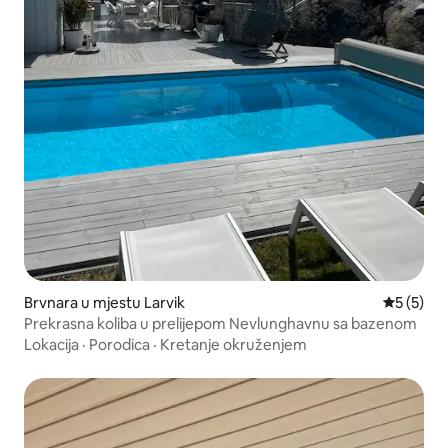
Brvnara u mjestu Larvik
Prosječna
5 (5)
Prekrasna koliba u prelijepom Nevlunghavnu sa bazenom
Lokacija
·
Porodica
·
Kretanje okruženjem