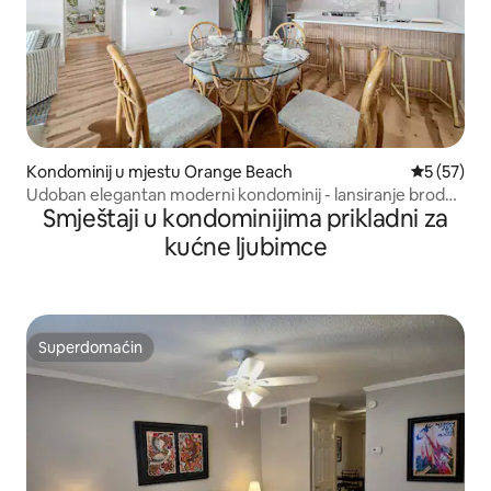
Kondominij u mjestu Orange Beach
Prosječna o
5 (57)
Udoban elegantan moderni kondominij - lansiranje broda -
Smještaji u kondominijima prikladni za
klizaljka/Poolfront
kućne ljubimce
Superdomaćin
Superdomaćin