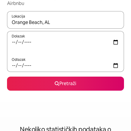
Airbnbu
Lokacija
Kad rezultati budu dostupni, krećite se gore i dolje pomoću strel
Dolazak
Odlazak
Pretraži
Nekoliko statističkih podataka o