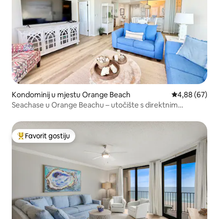
Kondominij u mjestu Orange Beach
Prosječna ocje
4,88 (67)
Seachase u Orange Beachu – utočište s direktnim
pogledom na Meksički zaljev
Favorit gostiju
Glavni favorit gostiju