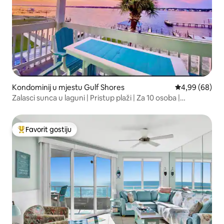
Kondominij u mjestu Gulf Shores
Prosječna ocje
4,99 (68)
Zalasci sunca u laguni | Pristup plaži | Za 10 osoba |
Pristanište
Favorit gostiju
Glavni favorit gostiju