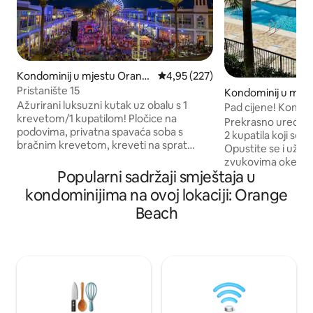
Kondominij u mjestu Orang
Prosječna ocjena: 4,95 od 5, rece
4,95 (227)
e Beach
Pristanište 15
Kondominij u mje
Ažurirani luksuzni kutak uz obalu s 1
e Beach
Pad cijene! Kondom
krevetom/1 kupatilom! Pločice na
pogledom na zalje
Prekrasno uređen t
podovima, privatna spavaća soba s
2 kupatila koji se 
bračnim krevetom, kreveti na sprat
Opustite se i uživa
(male veličine za dvije osobe)u hodniku,
zvukovima okeana 
kauč za spavanje s bračnim krevetom.
Popularni sadržaji smještaja u
dnevnu dozu „Mor
Potpuno opremljena kuhinja s potpuno
Prekrasni pogledi
kondominijima na ovoj lokaciji: Orange
novim uređajima. Natkriveni balkon na
uživati iz udobnost
Beach
uglu uz obalu s roštiljem! 5 km od plaže!
na najvećim balkonima n
Objedovanje u sklopu objekta, noćni
kondominija uključ
život, kino, marina s čarter
vanjske bazene, 
brodovima/krstarenjima, igraonica,
prostor za roštilja
panoramski točak, kupovina, amfiteatar
Parking u sklopu o
Wharf, bazen odmarališta Oasis s
propusnice se mogu
bazenom s valovima,lijena
kolibi za 75 $. M
rijeka,tobogani,masažna kada i sezonski
automobila po ud