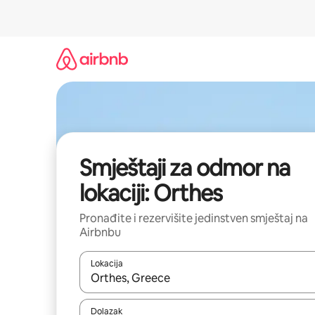
Pređi
na
sadržaj
Smještaji za odmor na
lokaciji: Orthes
Pronađite i rezervišite jedinstven smještaj na
Airbnbu
Lokacija
Kad rezultati budu dostupni, krećite se gore i dolj
Dolazak