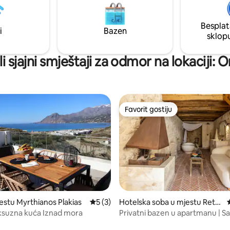
m, a udaljena je samo 1,5 km od
pozive, društvene mreže, kuć
izini lokalnih taverni,
kancelariju! Uživajte u prirodi , miru ,
a i svakodnevnih sadržaja.
Besplat
privatnosti i udobnosti u jedin
i
Bazen
sklop
okruženju!
i sjajni smještaji za odmor na lokaciji: 
Favorit gostiju
Favorit gostiju
od 5, recenzija: 51
stu Myrthianos Plakias
Prosječna ocjena: 5 od 5, recenzija: 3
5 (3)
Hotelska soba u mjestu Rethi
mno
an Luksuzna kuća Iznad mora
Privatni bazen u apartmanu | S
odrasle