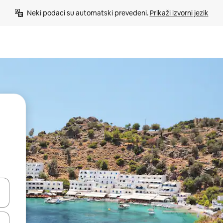
Neki podaci su automatski prevedeni. 
Prikaži izvorni jezik
e pomoću strelica ili ih pregledajte dodirom ili povlačenjem prsta.