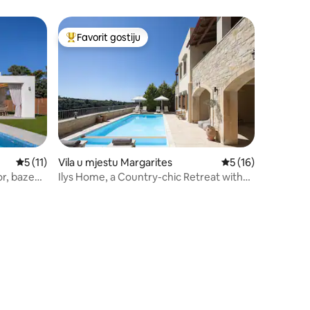
Favorit gostiju
Glavni favorit gostiju
Prosječna ocjena: 5 od 5, recenzija: 11
5 (11)
Vila u mjestu Margarites
Prosječna ocjena: 5
5 (16)
or, bazen,
Ilys Home, a Country-chic Retreat with
Pool & BBQ