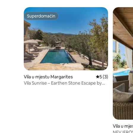
Superdomaćin
Superdomaćin
Vila u mjestu Margarites
Prosječna ocjena: 5
5 (3)
Vila Sunrise – Earthen Stone Escape by
etouri
Vila u mj
NEVJERO