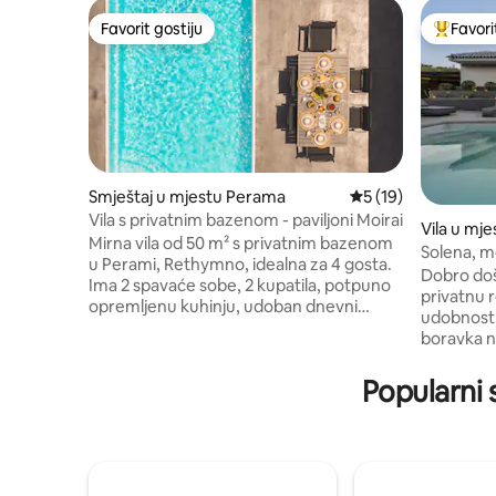
Favorit gostiju
Favori
Favorit gostiju
Glavni fa
Smještaj u mjestu Perama
Prosječna ocjena: 5 
5 (19)
Vila s privatnim bazenom - paviljoni Moirai
Vila u mj
Mirna vila od 50 m² s privatnim bazenom
Solena, mo
u Perami, Rethymno, idealna za 4 gosta.
blizini pla
Dobro doš
Ima 2 spavaće sobe, 2 kupatila, potpuno
privatnu r
opremljenu kuhinju, udoban dnevni
udobnost, 
boravak, TV i klima uređaje u svim
boravka na
sobama. Jedna spavaća soba ima bračni
lokaciji u
krevet i privatno kupatilo, a druga ima
Kreti. Id
Popularni 
bračni krevet koji se može podijeliti na
glavna ae
dva odvojena kreveta. Vani uživajte u
Međunaro
privatnom bazenu, ležaljkama,
78 km i 
suncobranu, stolu za ručavanje, pogledu
Heraklion 
na planine i pogledu na more u daljini.
jednostav
Opuštajući bijeg na Krit s privatnim