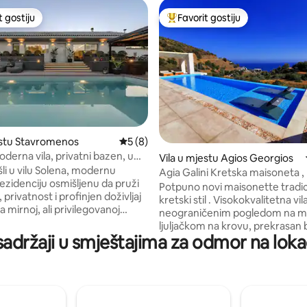
t gostiju
Favorit gostiju
vorit gostiju
Glavni favorit gostiju
od 5, recenzija: 19
estu Stavromenos
Prosječna ocjena: 5 od 5, recenzija: 8
5 (8)
derna vila, privatni bazen, u
Vila u mjestu Agios Georgios
že
li u vilu Solena, modernu
Agia Galini Kretska maisoneta ,
ezidenciju osmišljenu da pruži
krovni vrt
Potpuno novi maisonette tradic
privatnost i profinjen doživljaj
kretski stil . Visokokvalitetna vila
 mirnoj, ali privilegovanoj
neograničenim pogledom na m
 neposrednoj blizini Retimna na
ljuljačkom na krovu, prekrasan
ealno smještena između dva
sadržaji u smještajima za odmor na lokac
Privatni vrt i parking! Samo 5 minuta hoda
rodroma na otoku, s
od jedne od najljepših plaža na 
dnim aerodromom Chania na
Dodatni jedinstveni levitirajući k
Međunarodnim aerodromom
Hollywood Swing za opuštajuća
na 72 km, vila objedinjuje
poslijepodneva! BESPLATAN WI-FI, brz i
nu pristupačnost s mirnim
pouzdan. Idealno za filmove, igre, video