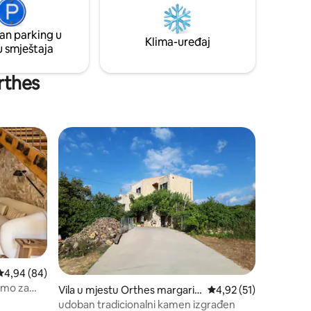
Izvanredno utočište za porodice ili
nu
parove, vila prima do 7 gostiju sa stilom i
spokojem.
an parking u
stvenom
Klima-uređaj
u smještaja
Orthes
Prosječna ocjena: 4,94 od 5, recenzija: 84
4,94 (84)
amo za
Vila u mjestu Orthes margarit
Prosječna ocjena: 4,92
4,92 (51)
es
udoban tradicionalni kamen izgrađen