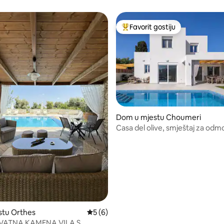
Favorit gostiju
Glavni favorit gostiju
Dom u mjestu Choumeri
Casa del olive, smještaj za odm
 od 5, recenzija: 3
parking
estu Orthes
Prosječna ocjena: 5 od 5, recenzija: 6
5 (6)
VATNA KAMENA VILA S