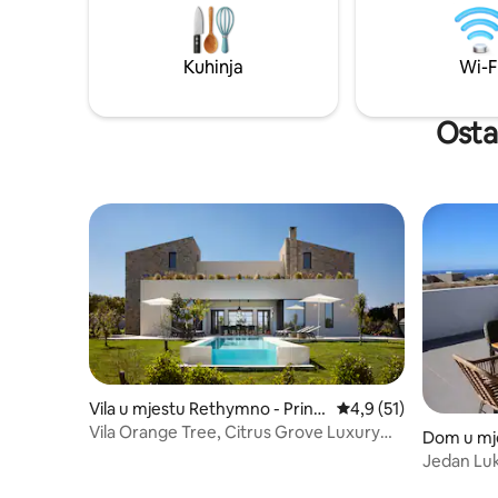
okruženje
parkingom i potpunom privatnošću.
mora i u bl
prodavnic
Kuhinja
Wi-F
Ostal
Vila u mjestu Rethymno - Prino
Prosječna ocjena: 4,9 
4,9 (51)
s
Vila Orange Tree, Citrus Grove Luxury
Dom u mje
Villas
Jed