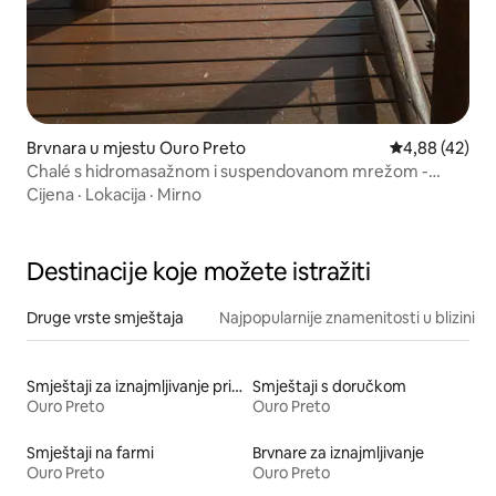
Brvnara u mjestu Ouro Preto
Prosječna ocje
4,88 (42)
Chalé s hidromasažnom i suspendovanom mrežom -
@tipacachales
Cijena
·
Lokacija
·
Mirno
Destinacije koje možete istražiti
Druge vrste smještaja
Najpopularnije znamenitosti u blizini
Smještaji za iznajmljivanje prikladni za porodice
Smještaji s doručkom
Ouro Preto
Ouro Preto
Smještaji na farmi
Brvnare za iznajmljivanje
Ouro Preto
Ouro Preto