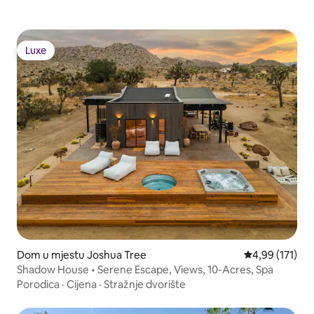
Luxe
Luxe
Dom u mjestu Joshua Tree
Prosječna ocjen
4,99 (171)
Shadow House • Serene Escape, Views, 10-Acres, Spa
Porodica
·
Cijena
·
Stražnje dvorište