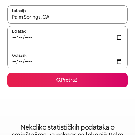
Lokacija
Kad rezultati budu dostupni, krećite se gore i dolje pomoću strel
Dolazak
Odlazak
Pretraži
Nekoliko statističkih podataka o