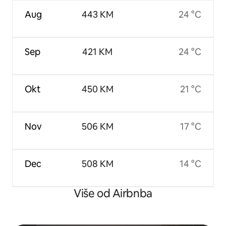
Aug
443 KM
24 °C
Sep
421 KM
24 °C
Okt
450 KM
21 °C
Nov
506 KM
17 °C
Dec
508 KM
14 °C
Više od Airbnba