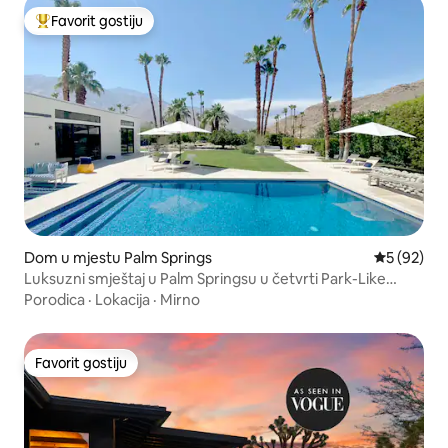
Favorit gostiju
Glavni favorit gostiju
Dom u mjestu Palm Springs
Prosječna o
5 (92)
Luksuzni smještaj u Palm Springsu u četvrti Park-Like
Grounds
Porodica
·
Lokacija
·
Mirno
Favorit gostiju
Favorit gostiju