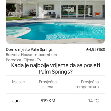
Dom u mjestu Palm Springs
Prosječna ocjen
4,95 (153)
Besveca House - moderni zen
Porodica
·
Cijena
·
TV
Kada je najbolje vrijeme da se posjeti
Palm Springs?
Mjesec
Prosječna
Prosječna
cijena
temperatura
Jan
519 KM
14 °C