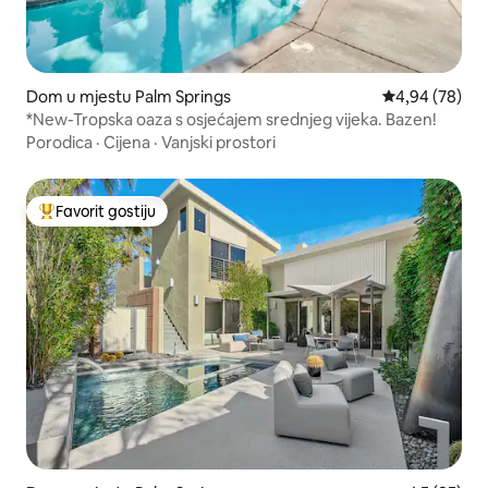
Dom u mjestu Palm Springs
Prosječna ocje
4,94 (78)
*New-Tropska oaza s osjećajem srednjeg vijeka. Bazen!
Porodica
·
Cijena
·
Vanjski prostori
Favorit gostiju
Glavni favorit gostiju