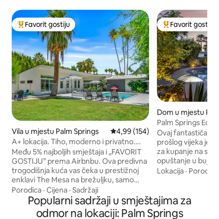
Favorit gostiju
Favorit gostiju
Glavni favorit gostiju
Glavni favorit gost
Dom u mjestu Pal
Palm Springs Eco 
Vila u mjestu Palm Springs
Prosječna ocjena: 4,99 od 5, rece
4,99 (154)
Oasis Retreat
Ovaj fantastičan s
A+ lokacija. Tiho, moderno i privatno.
prošlog vijeka je 
Blizu centra grada
za kupanje na sunc
Među 5% najboljih smještaja i „FAVORIT
opuštanje u bujnom
GOSTIJU” prema Airbnbu. Ova predivna
veličanstven pogle
trogodišnja kuća vas čeka u prestižnoj
Lokacija
·
Porodica
prihvatljiv sa sola
enklavi The Mesa na brežuljku, samo
priključkom za ele
nekoliko minuta od najboljih sadržaja u
Porodica
·
Cijena
·
Sadržaji
oaza s 3 spavaće s
centru P.S.-a. Kuća inspirisana sredinom
Popularni sadržaji u smještajima za
dvorištem u obliku 
prošlog vijeka ima 3 spavaće sobe, 3
odmor na lokaciji: Palm Springs
mediteranskim dv
kupatila u sklopu spavaćih soba,