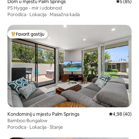
Dom u mjestu Palm Springs
Prosječna o
5 (85)
PS Hygge - mir i udobnost
Porodica
·
Lokacija
·
Masažna kada
Favorit gostiju
Glavni favorit gostiju
Kondominij u mjestu Palm Springs
Prosječna ocje
4,98 (40)
Bamboo Bungalow
Porodica
·
Lokacija
·
Stanje