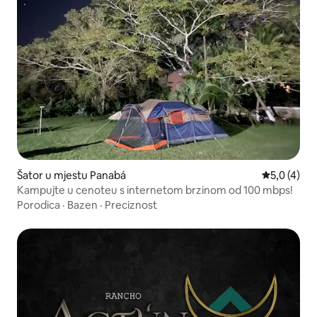
Šator u mjestu Panabá
Prosječna o
5,0 (4)
Kampujte u cenoteu s internetom brzinom od 100 mbps!
Porodica
·
Bazen
·
Preciznost