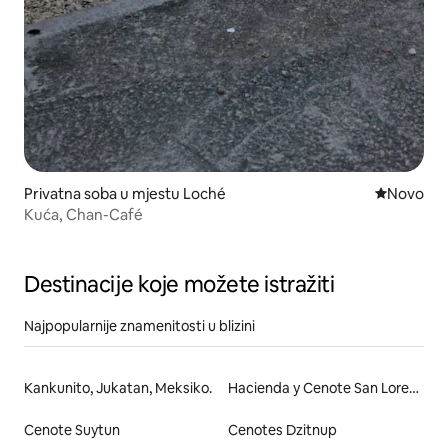
Privatna soba u mjestu Loché
Novi smješ
Novo
Kuća, Chan-Café
Destinacije koje možete istražiti
Najpopularnije znamenitosti u blizini
Kankunito, Jukatan, Meksiko.
Hacienda y Cenote San Lorenzo Oxman
Cenote Suytun
Cenotes Dzitnup