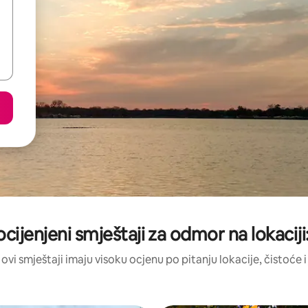
ocijenjeni smještaji za odmor na lokaciji
 ovi smještaji imaju visoku ocjenu po pitanju lokacije, čistoće i