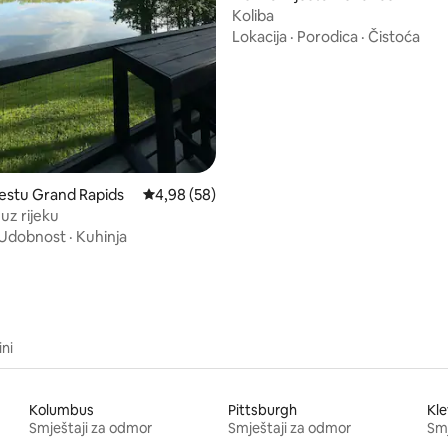
Koliba
Lokacija
·
Porodica
·
Čistoća
estu Grand Rapids
Prosječna ocjena: 4,98 od 5, recenzija: 58
4,98 (58)
uz rijeku
Udobnost
·
Kuhinja
ini
Kolumbus
Pittsburgh
Kle
Smještaji za odmor
Smještaji za odmor
Smj