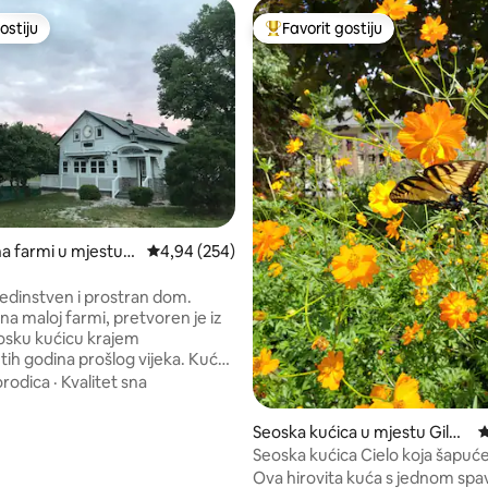
ostiju
Favorit gostiju
ostiju
Glavni favorit gostiju
d 5, recenzija: 205
na farmi u mjestu
Prosječna ocjena: 4,94 od 5, recenzija: 254
4,94 (254)
 jedinstven i prostran dom.
a maloj farmi, pretvoren je iz
eosku kućicu krajem
ih godina prošlog vijeka. Kućni
u dozvoljeni (uz naknadu), a naši
orodica
·
Kvalitet sna
e mogu svratiti u posjetu.
a porodice koje posjećuju dom
Seoska kućica u mjestu Gilbo
P
mjesto za odmor. Odlično za
a
Seoska kućica Cielo koja šapuć
oji posjećuju kamenolom
riječnom selu.
Ova hirovita kuća s jednom sp
abranjene su zabave i događaji u