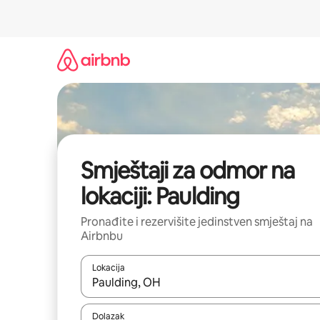
Pređi
na
sadržaj
Smještaji za odmor na
lokaciji: Paulding
Pronađite i rezervišite jedinstven smještaj na
Airbnbu
Lokacija
Kad rezultati budu dostupni, krećite se gore i dolj
Dolazak