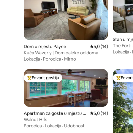
Stan u mj
The Fort:
Dom u mjestu Payne
Prosječna ocjena: 5,0 
5,0 (14)
Lokacija
·
Kuća Waverly | Dom daleko od doma
Lokacija
·
Porodica
·
Mirno
Favorit gostiju
Favori
Glavni favorit gostiju
Glavni fa
Apartman za goste u mjestu F
Prosječna ocjena: 5,0 
5,0 (14)
ort Wayne
Walnut Hills
Porodica
·
Lokacija
·
Udobnost