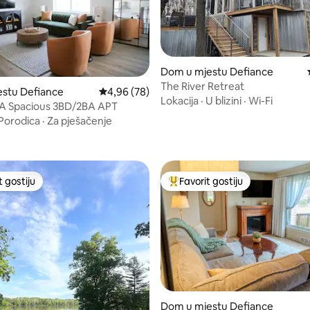
Dom u mjestu Defiance
The River Retreat
estu Defiance
Prosječna ocjena: 4,96 od 5, recenzija: 78
4,96 (78)
Lokacija
·
U blizini
·
Wi-Fi
 A Spacious 3BD/2BA APT
od 5, recenzija: 14
Porodica
·
Za pješačenje
t gostiju
Favorit gostiju
vorit gostiju
Glavni favorit gostiju
od 5, recenzija: 14
Dom u mjestu Defiance