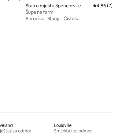
Stan u mjestu Spencerville
Prosječna ocjena: 4,8
4,86 (7)
Šupa na farmi
Porodica
·
Stanje
·
Čistoća
veland
Louisville
eštaji za odmor
Smještaji za odmor