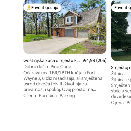
Favorit gostiju
Favorit g
Glavni favorit gostiju
Favorit g
Gostinjska kuća u mjestu Fo
Prosječna ocjena: 4,99 o
4,99 (205)
rt Wayne
Dobro došli u Pine Cone
Smještaj 
Očaravajuća 1 BR/1 BTH kočija u Fort
Ottawa
Žitnica
Wayneu, u blizini sadržaja, ali smještena
Žitnica je
usred drveća i divljih životinja za
Smješten n
privatnost i spokoj. Ovaj prostor na
staje u s
drugom spratu nalazi se nekoliko minuta
Cijena
·
Porodica
·
Parking
devedeset
od centra grada, Parkviewa i PFW-a i dalje
ljubimci s
Cijena
·
P
se nalazi na mirnoj parceli od 2 hektara.
psi i mačk
Ugrađene police, ladice, profesionalna
Odlično z
kuhinja, određeni radni prostor i dovoljno
ili traže 
prostora u ormaru čine ga idealnim za
putnike k
dugoročni najam. Spavaća soba ima
Gilboa. Z