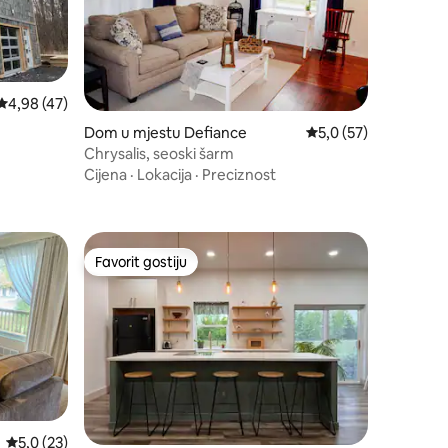
Prosječna ocjena: 4,98 od 5, recenzija: 47
4,98 (47)
Dom u mjestu Defiance
Prosječna ocjena: 5,0
5,0 (57)
Chrysalis, seoski šarm
Cijena
·
Lokacija
·
Preciznost
Favorit gostiju
Favorit gostiju
Prosječna ocjena: 5,0 od 5, recenzija: 23
5,0 (23)