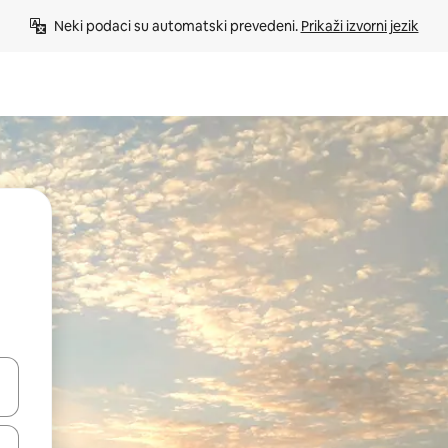
Neki podaci su automatski prevedeni. 
Prikaži izvorni jezik
e pomoću strelica ili ih pregledajte dodirom ili povlačenjem prsta.