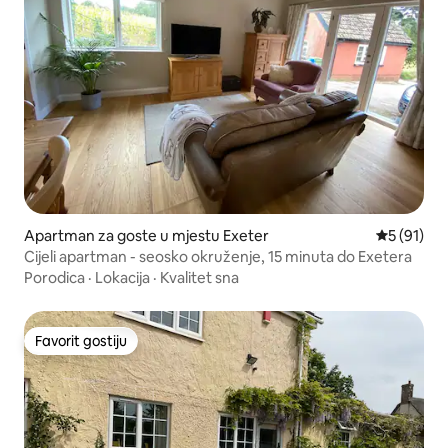
Apartman za goste u mjestu Exeter
Prosječna 
5 (91)
Cijeli apartman - seosko okruženje, 15 minuta do Exetera
Porodica
·
Lokacija
·
Kvalitet sna
Favorit gostiju
Favorit gostiju