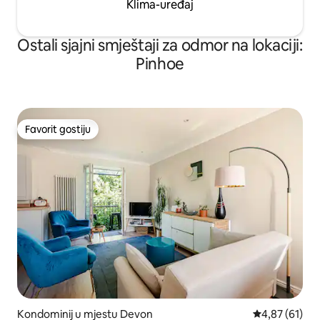
Klima-uređaj
Ostali sjajni smještaji za odmor na lokaciji:
Pinhoe
Favorit gostiju
Favorit gostiju
Kondominij u mjestu Devon
Prosječna ocje
4,87 (61)