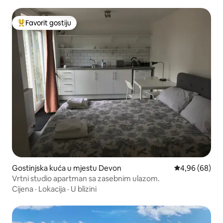
Favorit gostiju
Glavni favorit gostiju
Gostinjska kuća u mjestu Devon
Prosječna ocje
4,96 (68)
Vrtni studio apartman sa zasebnim ulazom.
Cijena
·
Lokacija
·
U blizini