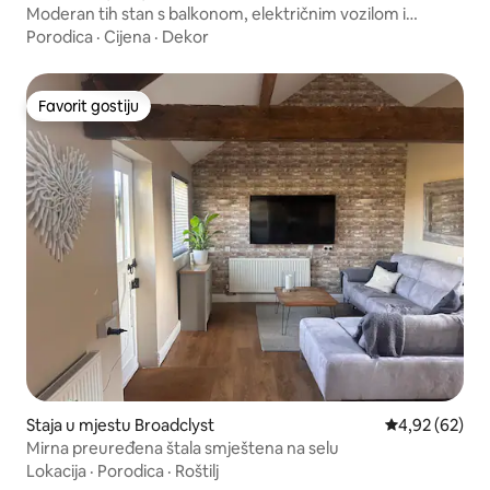
Moderan tih stan s balkonom, električnim vozilom i
parkingom
Porodica
·
Cijena
·
Dekor
Favorit gostiju
Favorit gostiju
Staja u mjestu Broadclyst
Prosječna ocje
4,92 (62)
Mirna preuređena štala smještena na selu
Lokacija
·
Porodica
·
Roštilj