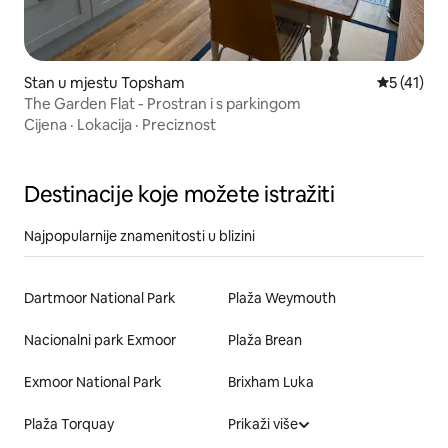
Stan u mjestu Topsham
Prosječna 
5 (41)
The Garden Flat - Prostran i s parkingom
Cijena
·
Lokacija
·
Preciznost
Destinacije koje možete istražiti
Najpopularnije znamenitosti u blizini
Dartmoor National Park
Plaža Weymouth
Nacionalni park Exmoor
Plaža Brean
Exmoor National Park
Brixham Luka
Plaža Torquay
Prikaži više