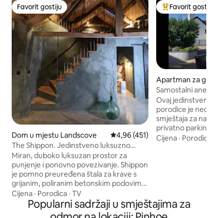
Favorit gostiju
Favorit gostiju
Favorit gostiju
Glavni favorit gost
Apartman za gost
u Pinhoe
Samostalni aneks+
prostor+parking +
Ovaj jedinstveni s
porodice je nedav
smještaja za najviš
privatno parking 
Dom u mjestu Landscove
Prosječna ocjena: 4,96 od 5, rece
4,96 (451)
na katu ima 2 bračn
Cijena
·
Porodica
·
The Shippon. Jedinstveno luksuzno
stolić/radna prostora + TV
utočište u južnom Devonu.
se nalazi novo opr
Miran, duboko luksuzan prostor za
indukcijskom ploč
punjenje i ponovno povezivanje. Shippon
štednjakom, friž
je pomno preuređena štala za krave s
pećnicom, tostero
grijanim, poliranim betonskim podovima,
opuštanje ima kauč
blago zakrivljenim dubokim zelenim
Cijena
·
Porodica
·
TV
TV+DVD player. D
zidovima, ručno izrađenom kuhinjom,
Popularni sadržaji u smještajima za
kabina. Vanjska bl
toplo osvijetljenim kutcima za čitanje i
odmor na lokaciji: Pinhoe