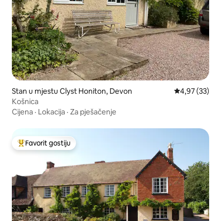
Stan u mjestu Clyst Honiton, Devon
Prosječna ocje
4,97 (33)
Košnica
Cijena
·
Lokacija
·
Za pješačenje
Favorit gostiju
Glavni favorit gostiju