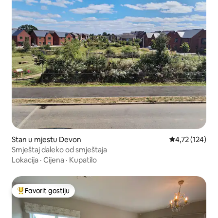
Stan u mjestu Devon
Prosječna ocjen
4,72 (124)
Smještaj daleko od smještaja
Lokacija
·
Cijena
·
Kupatilo
Favorit gostiju
Glavni favorit gostiju