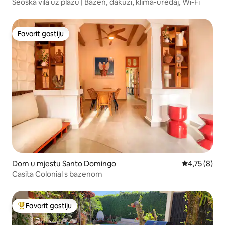
Seoska vila uz plažu | Bazen, đakuzi, klima-uređaj, Wi-Fi
Favorit gostiju
Favorit gostiju
Dom u mjestu Santo Domingo
Prosječna ocj
4,75 (8)
Casita Colonial s bazenom
Favorit gostiju
Glavni favorit gostiju