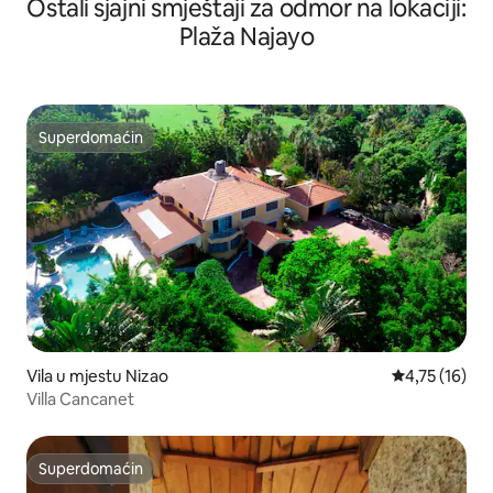
Ostali sjajni smještaji za odmor na lokaciji:
Plaža Najayo
Superdomaćin
Superdomaćin
Vila u mjestu Nizao
Prosječna ocje
4,75 (16)
Villa Cancanet
Superdomaćin
Superdomaćin