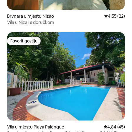
Brvnara u mjestu Nizao
Prosječna ocje
4,55 (22)
Vila u Nizali s doručkom
Favorit gostiju
Favorit gostiju
Vila u mjestu Playa Palenque
Prosječna ocje
4,84 (45)