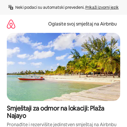
Pređi
Neki podaci su automatski prevedeni. 
Prikaži izvorni jezik
na
sadržaj
Oglasite svoj smještaj na Airbnbu
Smještaji za odmor na lokaciji: Plaža
Najayo
Pronađite i rezervišite jedinstven smještaj na Airbnbu