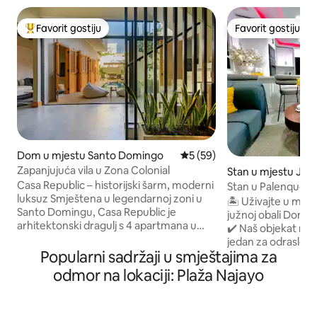
Favorit gostiju
Favorit gostiju
Glavni favorit gostiju
Favorit gostiju
Dom u mjestu Santo Domingo
Prosječna ocjena: 5 od 5, rec
5 (59)
Zapanjujuća vila u Zona Colonial
Stan u mjestu Jua
Casa Republic – historijski šarm, moderni
Stan u Palenque 
luksuz Smještena u legendarnoj zoni u
Paradise
🏝️ Uživajte u mir
Santo Domingu, Casa Republic je
južnoj obali Domin
arhitektonski dragulj s 4 apartmana u
✔️ Naš objekat nud
kojem se kolonijalno naslijeđe susreće sa
jedan za odrasle i 
savremenim dizajnom. Rashladite se u
Popularni sadržaji u smještajima za
direktnim pristupom plaži. ✔
privatnom bazenu, opustite se na terasi
autentičnoj domini
odmor na lokaciji: Plaža Najayo
na krovu ili se opustite u elegantnim
osvježavajućim pi
unutrašnjim i vanjskim prostorima
klupskom restoranu
osmišljenim za udobnost i stil. S dovoljno
Dizajnirana za opu