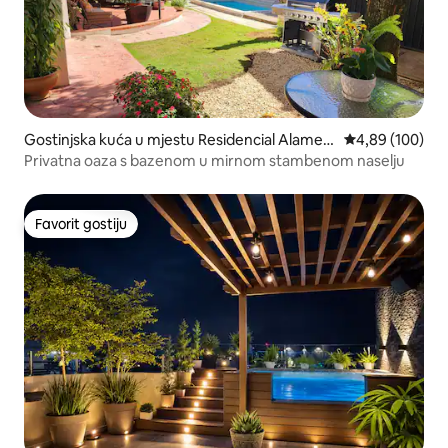
Gostinjska kuća u mjestu Residencial Alamed
Prosječna ocjen
4,89 (100)
a
Privatna oaza s bazenom u mirnom stambenom naselju
Favorit gostiju
Favorit gostiju