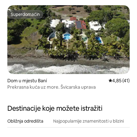
Superdomaćin
Superdomaćin
Dom u mjestu Baní
Prosječna ocje
4,85 (41)
Prekrasna kuća uz more. Švicarska uprava
Destinacije koje možete istražiti
Obližnja odredišta
Najpopularnije znamenitosti u blizini