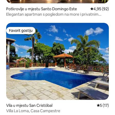
Potkrovlje u mjestu Santo Domingo Este
Prosječna ocje
4,95 (92)
Elegantan apartman s pogledom na more i privatnim
jacuzzijem
Favorit gostiju
Favorit gostiju
Vila u mjestu San Cristóbal
Prosječna 
5 (17)
Villa La Loma, Casa Campestre