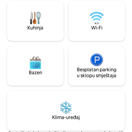
mjesta za do 8 gostiju, ovaj jedinstveni
vrijeme, ova lokac
smještaj nudi profinjeno utočište u
mir s lokalnim šarmom. ❗️⭐️ ⭐️
šarmu starog grada.
Za pristup klubu n
naknada ⭐️⭐️❗️
Kuhinja
Wi-Fi
Besplatan parking
Bazen
u sklopu smještaja
Klima-uređaj