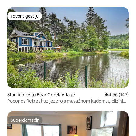
Favorit gostiju
Favorit gostiju
Stan u mjestu Bear Creek Village
Prosječna ocjen
4,96 (147)
Poconos Retreat uz jezero s masažnom kadom, u blizini
planinarenja!
Superdomaćin
Superdomaćin