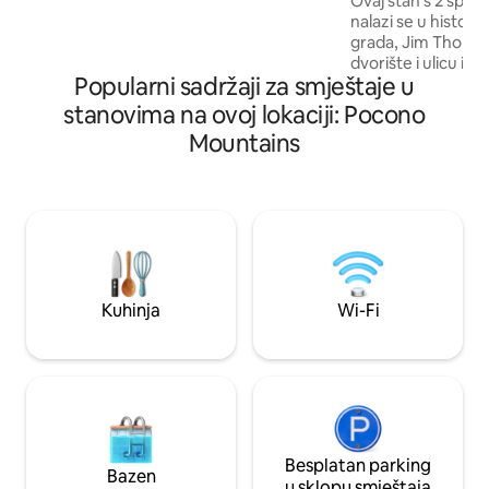
Ovaj stan s 2 spava
pitajte. Životinje za pomoć čoveku nisu
nalazi se u histori
dozvoljene - zdravlje Očistite sve suđe
grada, Jim Thorpe,
prije odlaska. Veš/peškiri/posteljina se ne
dvorište i ulicu is
čiste! Čišćenje je očišćeno samo prilikom
Popularni sadržaji za smještaje u
omogućava jednos
odlaska!
trgovinama na Br
stanovima na ovoj lokaciji: Pocono
među restoranima
Mountains
sadržajima Jima T
Molly Maguires, B
Mauch Chunk Opera
Iznajmite bicikl, lu
znamenitostima, ku
pomicanja automobila! Stan ima
u garaži! Garaža je
vozila/kamioni ne
Kuhinja
Wi-Fi
Besplatan parking
Bazen
u sklopu smještaja