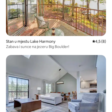
Stan u mjestu Lake Harmony
Prosječna oc
4,5 (8)
Zabava i sunce na jezeru Big Boulder!