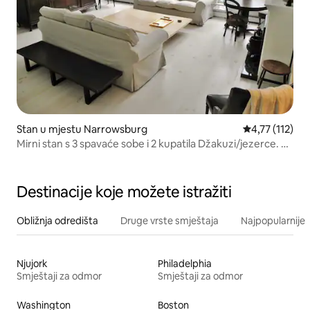
Stan u mjestu Narrowsburg
Prosječna ocje
4,77 (112)
Mirni stan s 3 spavaće sobe i 2 kupatila Džakuzi/jezerce. 5
minuta do grada
Destinacije koje možete istražiti
Obližnja odredišta
Druge vrste smještaja
Najpopularnije z
Njujork
Philadelphia
Smještaji za odmor
Smještaji za odmor
Washington
Boston