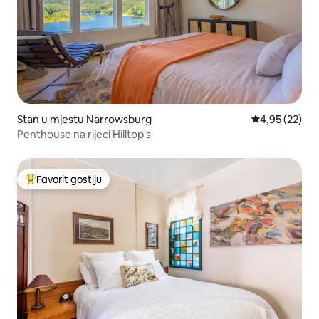
Stan u mjestu Narrowsburg
Prosječna ocje
4,95 (22)
Penthouse na rijeci Hilltop's
Favorit gostiju
Glavni favorit gostiju