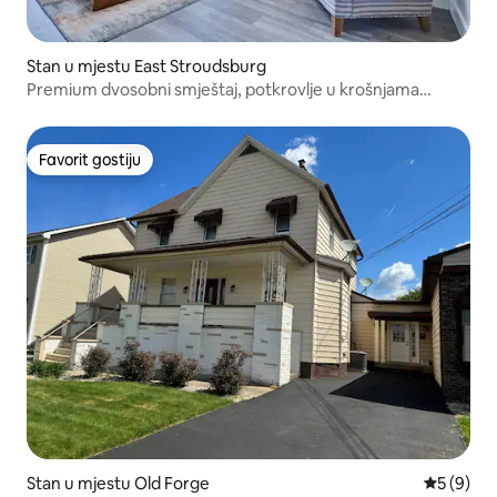
Stan u mjestu East Stroudsburg
Premium dvosobni smještaj, potkrovlje u krošnjama
drveća
Favorit gostiju
Favorit gostiju
Stan u mjestu Old Forge
Prosječna 
5 (9)