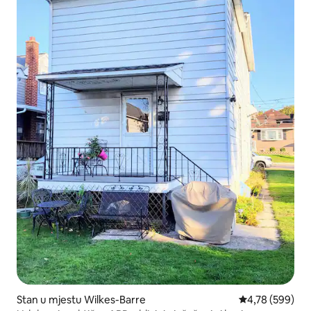
Stan u mjestu Wilkes-Barre
Prosječna ocjen
4,78 (599)