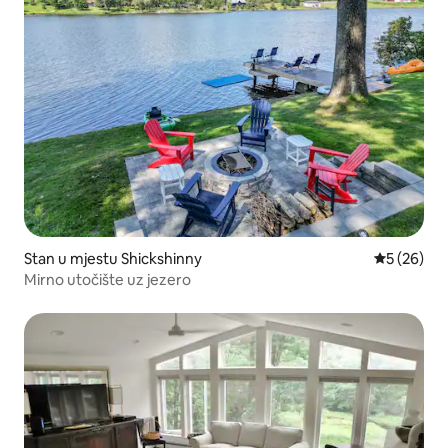
Stan u mjestu Shickshinny
Prosječna o
5 (26)
Mirno utočište uz jezero