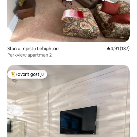
Stan u mjestu Lehighton
Prosječna ocjen
4,91 (137)
Parkview apartman 2
Favorit gostiju
Glavni favorit gostiju