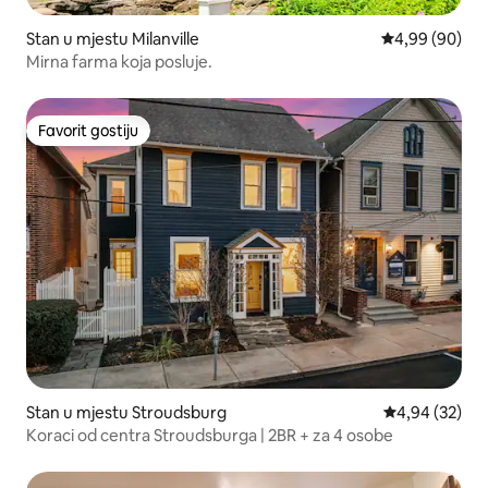
Stan u mjestu Milanville
Prosječna ocje
4,99 (90)
Mirna farma koja posluje.
Favorit gostiju
Favorit gostiju
Stan u mjestu Stroudsburg
Prosječna ocje
4,94 (32)
Koraci od centra Stroudsburga | 2BR + za 4 osobe