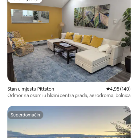
Favorit gostiju
Stan u mjestu Pittston
Prosječna ocjen
4,95 (140)
Odmor na osami u blizini centra grada, aerodroma, bolnica
Superdomaćin
Superdomaćin