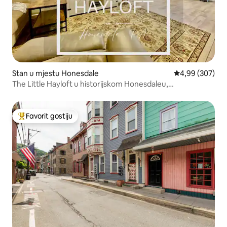
Stan u mjestu Honesdale
Prosječna ocjen
4,99 (307)
The Little Hayloft u historijskom Honesdaleu,
Pennsylvania
Favorit gostiju
Glavni favorit gostiju