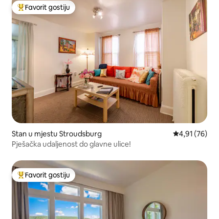
Favorit gostiju
Glavni favorit gostiju
Stan u mjestu Stroudsburg
Prosječna ocje
4,91 (76)
Pješačka udaljenost do glavne ulice!
Favorit gostiju
Glavni favorit gostiju