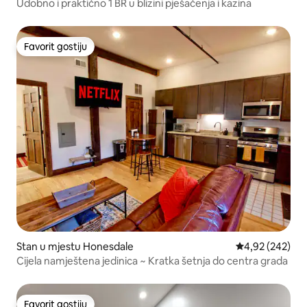
Udobno i praktično 1 BR u blizini pješačenja i kazina
Favorit gostiju
Favorit gostiju
Stan u mjestu Honesdale
Prosječna ocjen
4,92 (242)
Cijela namještena jedinica ~ Kratka šetnja do centra grada
Favorit gostiju