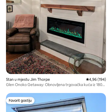
Stan u mjestu Jim Thorpe
Prosječna ocjen
4,96 (194)
Glen Onoko Getaway: Obnovljena trgovačka kuća iz 1800-
ih
Favorit gostiju
Favorit gostiju