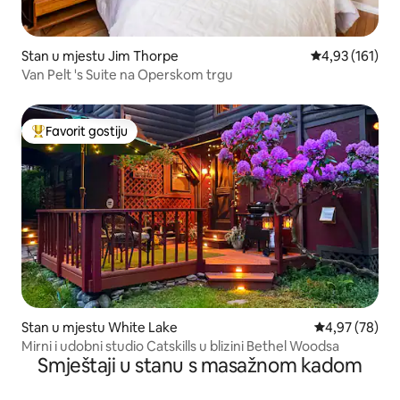
Stan u mjestu Jim Thorpe
Prosječna ocjen
4,93 (161)
Van Pelt 's Suite na Operskom trgu
Favorit gostiju
Glavni favorit gostiju
Stan u mjestu White Lake
Prosječna ocje
4,97 (78)
Mirni i udobni studio Catskills u blizini Bethel Woodsa
Smještaji u stanu s masažnom kadom