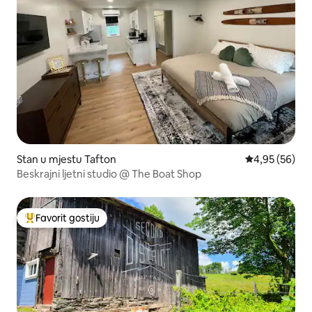
Stan u mjestu Tafton
Prosječna ocje
4,95 (56)
Beskrajni ljetni studio @ The Boat Shop
Favorit gostiju
Glavni favorit gostiju