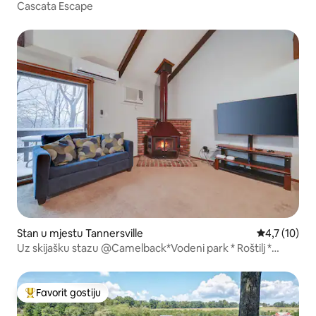
Cascata Escape
Stan u mjestu Tannersville
Prosječna oc
4,7 (10)
Uz skijašku stazu @Camelback*Vodeni park * Roštilj *
Bazen*KUĆNI LJUBIMCI su dozvoljeni
Favorit gostiju
Glavni favorit gostiju