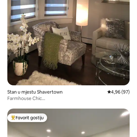
Stan u mjestu Shavertown
Prosječna ocje
4,96 (97)
Farmhouse Chic…
Favorit gostiju
Glavni favorit gostiju