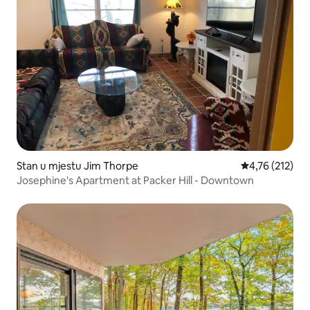
Stan u mjestu Jim Thorpe
Prosječna ocjen
4,76 (212)
Josephine's Apartment at Packer Hill - Downtown