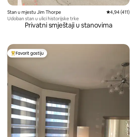
Stan u mjestu Jim Thorpe
Prosječna ocjen
4,94 (411)
Udoban stan u ulici historijske trke
Privatni smještaji u stanovima
Favorit gostiju
Glavni favorit gostiju