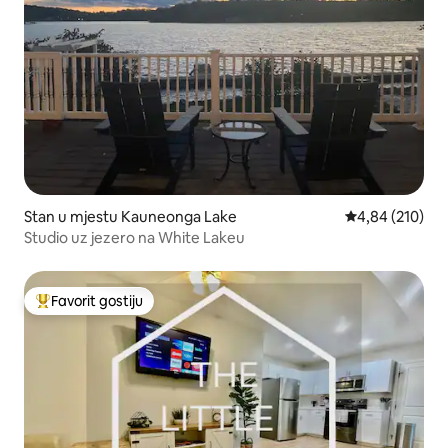
Stan u mjestu Kauneonga Lake
Prosječna ocjen
4,84 (210)
Studio uz jezero na White Lakeu
Favorit gostiju
Glavni favorit gostiju