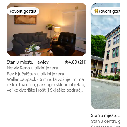
Favorit gostiju
Favorit gostiju
Favorit gostiju
Glavni favorit gost
Stan u mjestu Hawley
Prosječna ocjena: 4,89 od 5, rece
4,89 (211)
Newly Reno u blizini jezera
Wallanpaupack - unutrašnji balkon
Bez ključa!Stan u blizini jezera
Wallanpaupack <5 minuta vožnje, mirna
diskretna ulica, parking u sklopu objekta,
veliko dvorište i roštilj! Skijaško područje
Masthope udaljeno <25 minuta! Wi-Fi se
dijeli, pa vas molimo da ne očekujete
velike brzine Apsolutno kućni ljubimci
nisu dozvoljeni!Ponosni smo na čistoću,
Stan u mjestu Jim
kao i na činjenicu da je naša porodica
Stan u centru gra
smrtno alergična - bez izuzetaka. NE