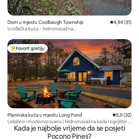
Dom u mjestu Coolbaugh Township
Prosječna ocje
4,94 (31)
Izviđačka kuća – hidromasažna
kada/sauna/ognjište/projektor
Favorit gostiju
Glavni favorit gostiju
Planinska kuća u mjestu Long Pond
Prosječna ocj
5,0 (32)
Udobno i modernizovano | Hidromasažna kada i ognjište |
Kada je najbolje vrijeme da se posjeti
Igronica!
Pocono Pines?