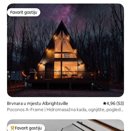
Favorit gostiju
Favorit gostiju
Brvnara u mjestu Albrightsville
Prosječna ocje
4,96 (53)
Poconos A-Frame | Hidromasažna kada, ognjište, pogled
na jezero
Favorit gostiju
Glavni favorit gostiju