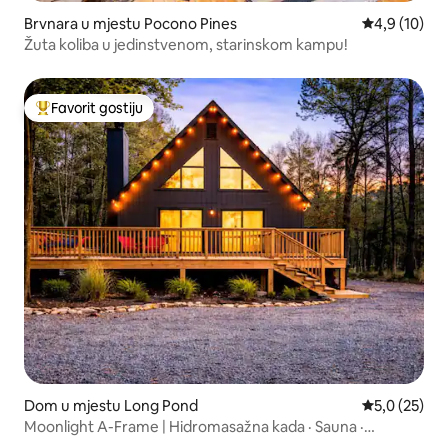
Brvnara u mjestu Pocono Pines
Prosječna ocj
4,9 (10)
Žuta koliba u jedinstvenom, starinskom kampu!
Favorit gostiju
Glavni favorit gostiju
Dom u mjestu Long Pond
Prosječna ocj
5,0 (25)
Moonlight A-Frame | Hidromasažna kada · Sauna ·
Ognjište - NOVO