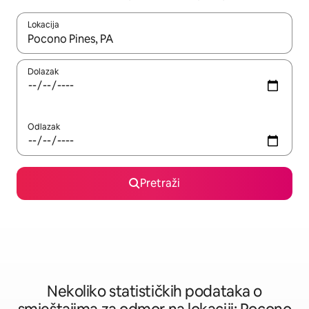
Lokacija
Kad rezultati budu dostupni, krećite se gore i dolje pomoću strel
Dolazak
Odlazak
Pretraži
Nekoliko statističkih podataka o