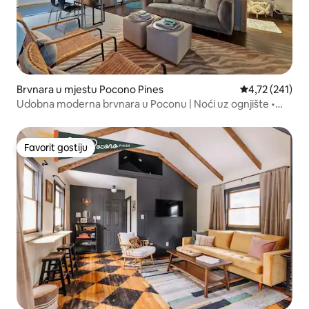
Brvnara u mjestu Pocono Pines
Prosječna ocjen
4,72 (241)
Udobna moderna brvnara u Poconu | Noći uz ognjište •
Roštilj
Favorit gostiju
Favorit gostiju