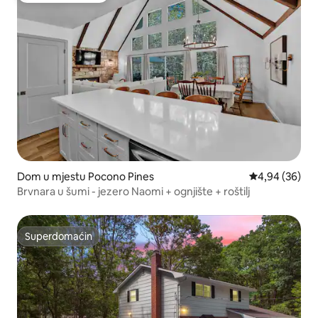
Dom u mjestu Pocono Pines
Prosječna ocje
4,94 (36)
Brvnara u šumi - jezero Naomi + ognjište + roštilj
Superdomaćin
Superdomaćin