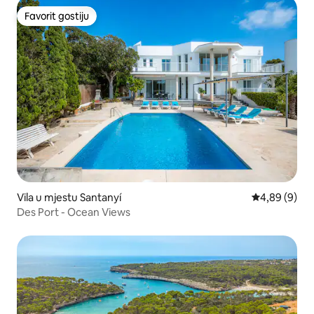
Favorit gostiju
Favorit gostiju
Vila u mjestu Santanyí
Prosječna ocj
4,89 (9)
Des Port - Ocean Views