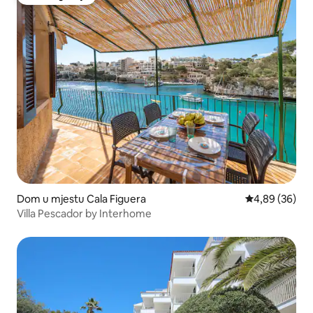
Favorit gostiju
Dom u mjestu Cala Figuera
Prosječna ocje
4,89 (36)
Villa Pescador by Interhome