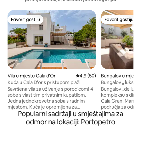
Favorit gostiju
Favorit gostiju
Favorit gostiju
Favorit gostiju
Vila u mjestu Cala d'Or
Prosječna ocjena: 4,9 od 5, rec
4,9 (50)
Bungalov u mjestu
Kuća u Cala D'or s pristupom plaži
Bungalov „ luksuz” 
mora/plaže
Savršena vila za uživanje s porodicom! 4
Bungalov „de lux
sobe s vlastitim privatnim kupatilom.
kompleksu s direk
Jedna jednokrevetna soba s radnim
Cala Gran. Manje 
mjestom. Kuća je opremljena za
područja za odmor
Popularni sadržaji u smještajima za
ugošćavanje djece i beba. Imamo mnogo
opremljen i ukrašen
igračaka za unutrašnje prostore i plažu!
uređaj. Besplatan p
odmor na lokaciji: Portopetro
Prikladno za djecu s bazenom koji je u
Turistička dozvola
potpunosti ograđen Kuća je udaljena 2
15:00 Odlazak u 1
minute od plaže, što porodicama
održivi, imamo ug