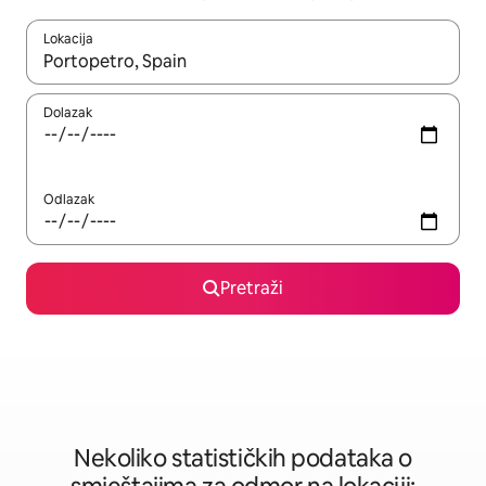
Lokacija
Kad rezultati budu dostupni, krećite se gore i dolje pomoću strel
Dolazak
Odlazak
Pretraži
Nekoliko statističkih podataka o