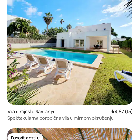
Vila u mjestu Santanyí
Prosječna ocje
4,87 (15)
Spektakularna porodična vila u mirnom okruženju
Favorit gostiju