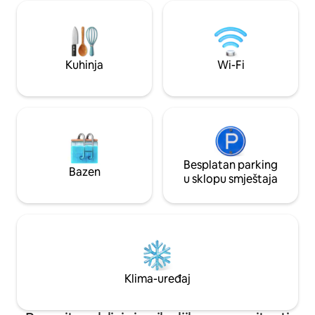
olakšava uživanje na plaži! Također ste u
električne usluge 
srcu Cala Dora, samo jedan blok udaljeni
solarne panele za 
od restorana, supermarketa, kupovine. I
taj način pomažem
10 minuta hoda do marine Cala Dor.
Kuhinja
Wi-Fi
Besplatan parking
Bazen
u sklopu smještaja
Klima-uređaj