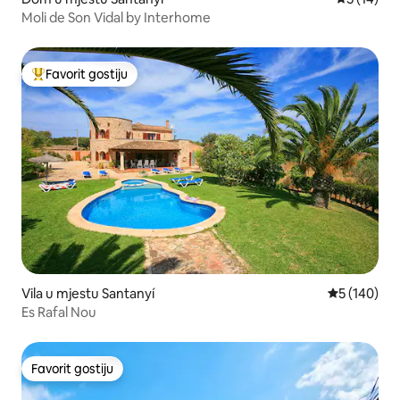
Moli de Son Vidal by Interhome
Favorit gostiju
Glavni favorit gostiju
Vila u mjestu Santanyí
Prosječna oc
5 (140)
Es Rafal Nou
Favorit gostiju
Favorit gostiju