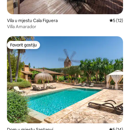
Vila u mjestu Cala Figuera
Prosječna 
5 (12)
Villa Amarador
Favorit gostiju
Favorit gostiju
Dom u mjestu Santanyí
Prosječna 
5 (14)