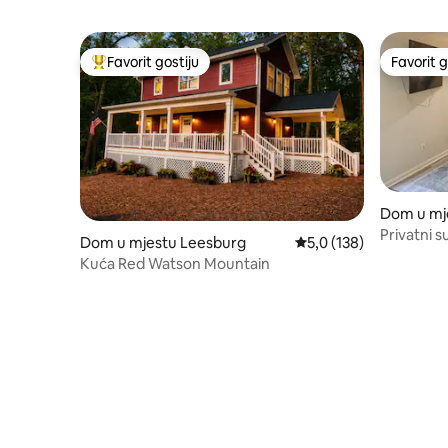
Favorit gostiju
Favorit g
Glavni favorit gostiju
Favorit g
Dom u mje
Privatni s
Dom u mjestu Leesburg
Prosječna ocjena: 5,0 o
5,0 (138)
minuta)
Kuća Red Watson Mountain