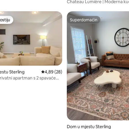
Chateau Lumière | Moderna kuć
15 minuta do IAD-a
ostiju
Superdomaćin
ostiju
Superdomaćin
od 5, recenzija: 47
stu Sterling
Prosječna ocjena: 4,89 od 5, recenzija: 28
4,89 (28)
ivatni apartman s 2 spavaće
upatila iznad zemlje
Dom u mjestu Sterling