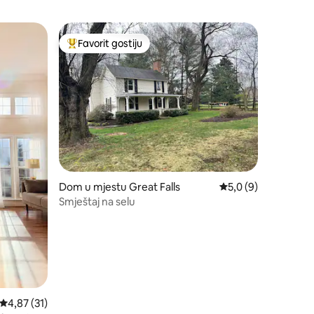
Favorit gostiju
Glavni favorit gostiju
Dom u mjestu Great Falls
Prosječna ocjena: 5,
5,0 (9)
Smještaj na selu
Prosječna ocjena: 4,87 od 5, recenzija: 31
4,87 (31)