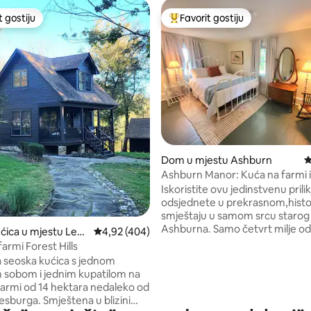
t gostiju
Favorit gostiju
vorit gostiju
Glavni favorit gostiju
d 5, recenzija: 114
Dom u mjestu Ashburn
P
Ashburn Manor: Kuća na farmi i
Iskoristite ovu jedinstvenu prili
odsjednete u prekrasnom,histo
smještaju u samom srcu starog
Ashburna. Samo četvrt milje od
ćica u mjestu Lees
Prosječna ocjena: 4,92 od 5, recenzija: 404
4,92 (404)
biciklističke staze W&OD, pješ
farmi Forest Hills
udaljenost do nekoliko
 seoska kućica s jednom
prodavnica/restorana, 10 minu
sobom i jednim kupatilom na
aerodroma Dulles i metroa (je
 farmi od 14 hektara nedaleko od
pristup DC-u) i na rubu ogromn
esburga. Smještena u blizini
regije okruga Loudoun. Smještaj je