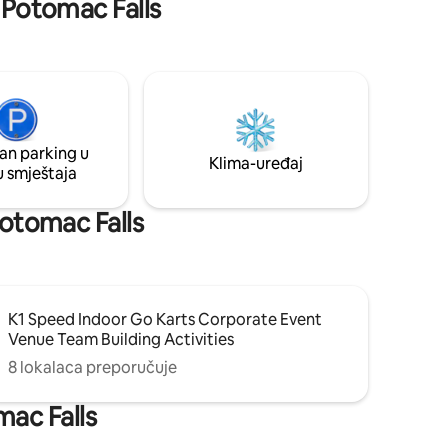
: Potomac Falls
skladu s Airbnbovim pravilima, zabave
ržajima za
nisu dozvoljene.
ju na
nčanje ili
 čekaju.
an parking u
Klima-uređaj
u smještaja
 Potomac Falls
K1 Speed Indoor Go Karts Corporate Event
Venue Team Building Activities
8 lokalaca preporučuje
mac Falls