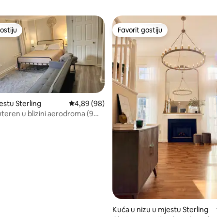
ostiju
Favorit gostiju
ostiju
Favorit gostiju
stu Sterling
Prosječna ocjena: 4,89 od 5, recenzija: 98
4,89 (98)
uteren u blizini aerodroma (9
d 5, recenzija: 138
Kuća u nizu u mjestu Sterling