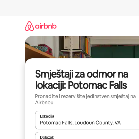
Pređi
na
sadržaj
Smještaji za odmor na
lokaciji: Potomac Falls
Pronađite i rezervišite jedinstven smještaj na
Airbnbu
Lokacija
Kad rezultati budu dostupni, krećite se gore i dolj
Dolazak