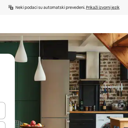
Neki podaci su automatski prevedeni. 
Prikaži izvorni jezik
e pomoću strelica ili ih pregledajte dodirom ili povlačenjem prsta.