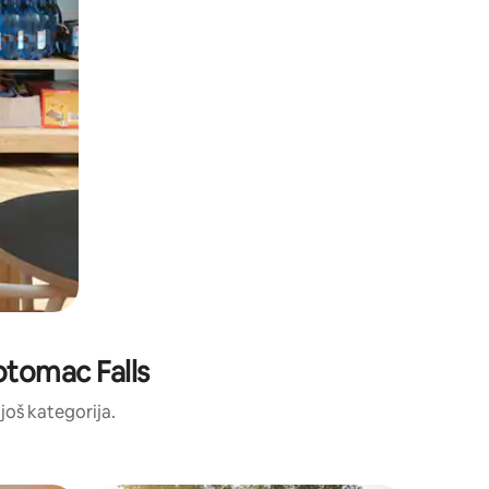
Potomac Falls
 još kategorija.