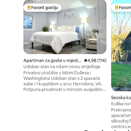
Favorit gostiju
Favori
Glavni favorit gostiju
Glavni fa
Apartman za goste u mjestu
Prosječna ocjena: 4,98 o
4,98 (114)
Herndon
Udoban stan na nižem nivou smještaja
Privatno utočište u blizini Dullesa i
Washingtona Udoban stan s 2 spavaće
sobe i 1 kupatilom u srcu Herndona, VA.
Potpuna privatnost u mirnom susjedstvu
sa svim sadržajima, samo ponesite svoje
Seoska ku
torbe. • ✈️ 9 minuta vožnje do aerodroma
burg
Koliba na 
Dulles • 🚇 20 minuta pješice do metroa •
Prekrasna
🚌 2 minute pješice do autobuske stanice
spavaćom 
• 🏛️ 30 minuta vožnje do Washingtona,
slikovitoj
DC • 🍽️ Blizu sjajnih lokalnih restorana • 🅿️
centra Le
Besplatan parking u sklopu smještaja • 🌿