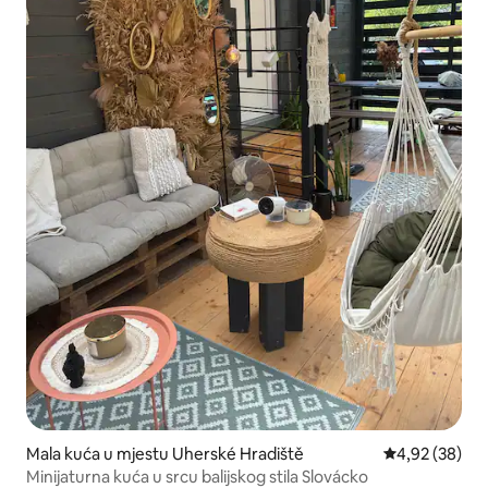
Mala kuća u mjestu Uherské Hradiště
Prosječna ocje
4,92 (38)
Minijaturna kuća u srcu balijskog stila Slovácko