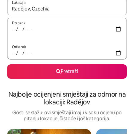
Lokacija
Kad rezultati budu dostupni, krećite se gore i dolje pomoću strel
Dolazak
Odlazak
Pretraži
Najbolje ocijenjeni smještaji za odmor na
lokaciji: Radějov
Gosti se slažu: ovi smještaji imaju visoku ocjenu po
pitanju lokacije, čistoće i još kategorija.