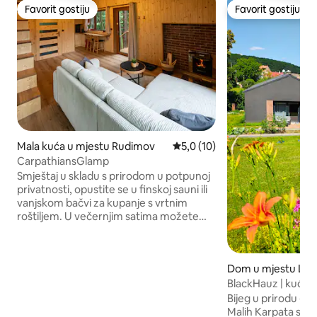
Favorit gostiju
Favorit gostiju
Favorit gostiju
Favorit gostiju
Mala kuća u mjestu Rudimov
Prosječna ocjena: 5,0 od 5, rec
5,0 (10)
CarpathiansGlamp
Smještaj u skladu s prirodom u potpunoj
privatnosti, opustite se u finskoj sauni ili
vanjskom bačvi za kupanje s vrtnim
roštiljem. U večernjim satima možete
doživjeti romantiku pored vrućeg
kamina ili gledati zvijezde na povišenoj
terasi. Udoban enterijer nudi potpuno
Dom u mjestu Lo
opremljenu kuhinju sa šporetom,
uključujući posuđe, električno kuhalo za
BlackHauz | kuća u 
vodu i frižider. Kupatilo s tuš kabinom i
Karpati
Bijeg u prirodu - 
WC školjkom s vodokotlićem. Trudimo se
Malih Karpata s u