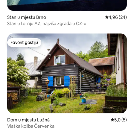
Stan u mjestu Brno
Prosječna ocje
4,96 (24)
Stan u tornju AZ, najviša zgrada u CZ-u
Favorit gostiju
Favorit gostiju
Dom u mjestu Lužná
Prosječna o
5,0 (5)
Vlaška koliba Červenka