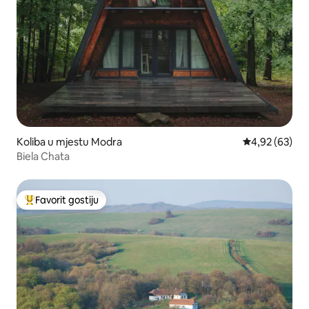
Koliba u mjestu Modra
Prosječna ocje
4,92 (63)
Biela Chata
Favorit gostiju
Glavni favorit gostiju