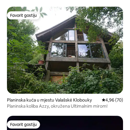
Favorit gostiju
Favorit gostiju
Planinska kuća u mjestu Valašské Klobouky
Prosječna ocje
4,96 (70)
Planinska koliba Azzy, okružena Ultimalnim mirom!
Favorit gostiju
Favorit gostiju