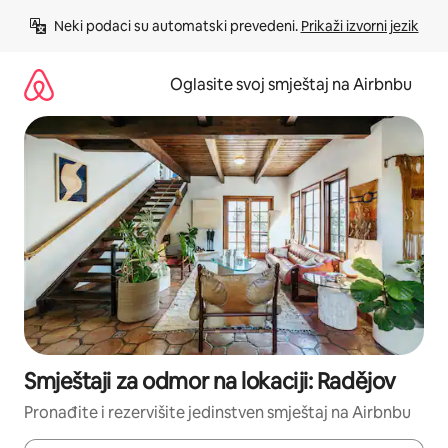
Pređi
Neki podaci su automatski prevedeni. 
Prikaži izvorni jezik
na
sadržaj
Oglasite svoj smještaj na Airbnbu
Smještaji za odmor na lokaciji: Radějov
Pronađite i rezervišite jedinstven smještaj na Airbnbu