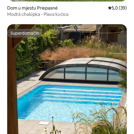
Dom u mjestu Priepasné
Prosječna ocj
5,0 (39)
Modrá chalúpka - Plava kućica
Superdomaćin
Superdomaćin