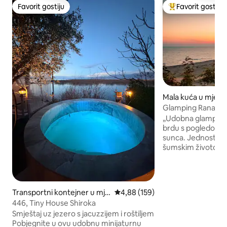
Favorit gostiju
Favorit gostiju
Favorit gostiju
Glavni favorit gost
Mala kuća u mjest
Glamping Rana e
„Udobna glamping
brdu s pogledom n
sunca. Jednostavno, prirodno, okruženo
šumskim životom 
privatnošću. Osjet
ptice i uživajte u 
plodovima mora u b
veslajte kajakom u blizini. Va
Transportni kontejner u mje
Prosječna ocjena: 4,88 od 5, rece
4,88 (159)
poznat po gostoprim
stu Shiroka
446, Tiny House Shiroka
tome da se osjeća
Smještaj uz jezero s jacuzzijem i roštiljem
trenutka. Uključeno: - Doručak
Pobjegnite u ovu udobnu minijaturnu
kamionet s kraja p