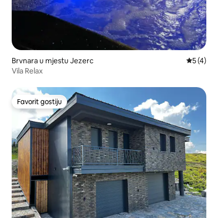
Brvnara u mjestu Jezerc
Prosječna
5 (4)
Vila Relax
Favorit gostiju
Favorit gostiju