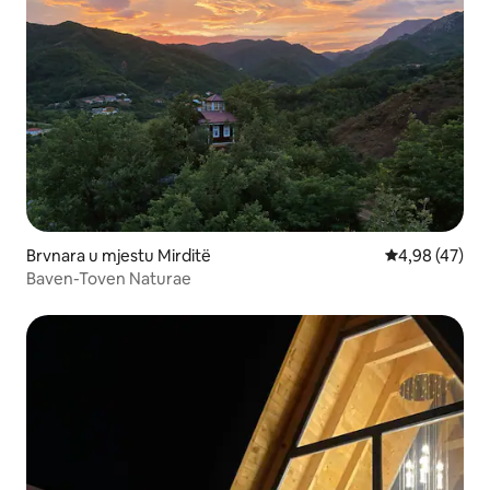
Brvnara u mjestu Mirditë
Prosječna ocje
4,98 (47)
Baven-Toven Naturae