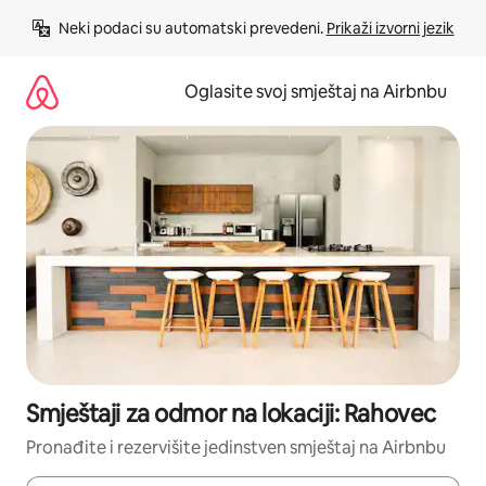
Pređi
Neki podaci su automatski prevedeni. 
Prikaži izvorni jezik
na
sadržaj
Oglasite svoj smještaj na Airbnbu
Smještaji za odmor na lokaciji: Rahovec
Pronađite i rezervišite jedinstven smještaj na Airbnbu