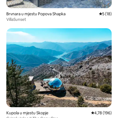
Brvnara u mjestu Popova Shapka
Prosječna 
5 (18)
VillaSunset
Kupola u mjestu Skopje
Prosječna ocjen
4,78 (196)