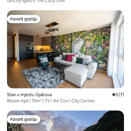
Grizzly Igloo II The Cozy One
Favorit gostiju
Favorit gostiju
Stan u mjestu Gjakova
Prosječna
5 (7)
Bloom Apt | 70m² | TV | Air Con | City Center
Favorit gostiju
Favorit gostiju